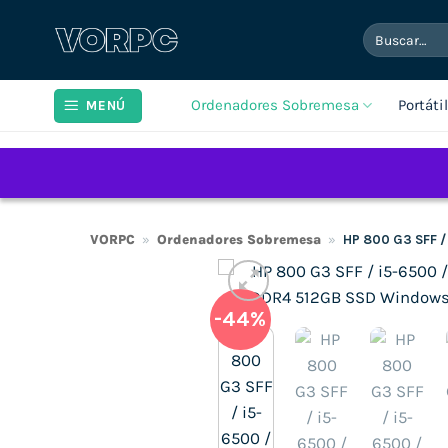
Saltar
Buscar
al
por:
contenido
Ordenadores Sobremesa
Portáti
MENÚ
VORPC
»
Ordenadores Sobremesa
»
HP 800 G3 SFF 
-44%