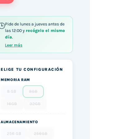
Pide de lunes a jueves antes de
las 12:00 y
recógelo el mismo
día
.
Leer más
ELIGE TU CONFIGURACIÓN
MEMORIA RAM
8 GB
8GB
16GB
32GB
ALMACENAMIENTO
256 GB
256GB