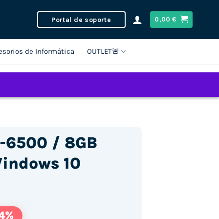
Portal de soporte
0,00
€
esorios de Informática
OUTLET🚨
5-6500 / 8GB
indows 10
44%