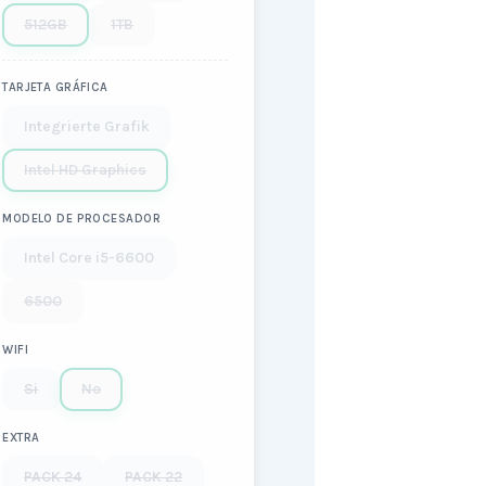
512GB
1TB
TARJETA GRÁFICA
Integrierte Grafik
Intel HD Graphics
MODELO DE PROCESADOR
Intel Core i5-6600
6500
WIFI
Si
No
EXTRA
PACK 24
PACK 22