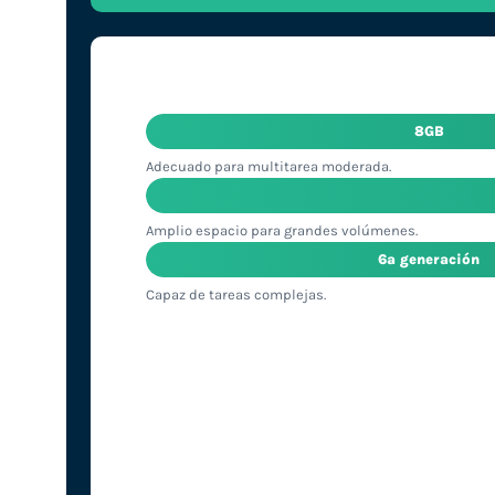
8GB
Adecuado para multitarea moderada.
Amplio espacio para grandes volúmenes.
6ª generación
Capaz de tareas complejas.