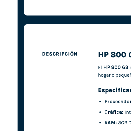
HP 800 
DESCRIPCIÓN
El
HP 800 G3
e
hogar o peque
Especifica
Procesador
Gráfica:
Int
RAM:
8GB 