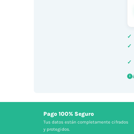
✓
✓
✓
i
Pago 100% Seguro
Tus datos están completamente cifrados
y protegidos.