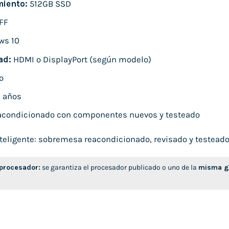
iento:
512GB SSD
FF
ws 10
ad:
HDMI o DisplayPort (según modelo)
o
 años
condicionado con componentes nuevos y testeado
eligente: sobremesa reacondicionado, revisado y testeado, l
 procesador:
se garantiza el procesador publicado o uno de la
misma ge