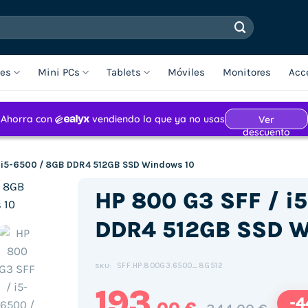
les
Mini PCs
Tablets
Móviles
Monitores
Acc
/ i5-6500 / 8GB DDR4 512GB SSD Windows 10
HP 800 G3 SFF / i
DDR4 512GB SSD W
SFF.HP.800G3.6500_8G512
SKU:
193
-