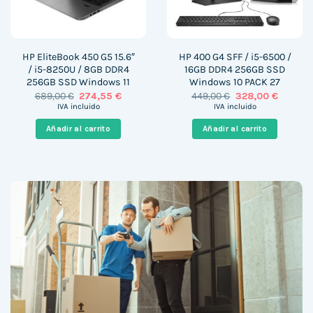
HP EliteBook 450 G5 15.6″
HP 400 G4 SFF / i5-6500 /
/ i5-8250U / 8GB DDR4
16GB DDR4 256GB SSD
256GB SSD Windows 11
Windows 10 PACK 27
El
El
El
El
689,00
€
274,55
€
449,00
€
328,00
€
precio
precio
precio
precio
IVA incluido
IVA incluido
original
actual
original
actual
era:
es:
era:
es:
Añadir al carrito
Añadir al carrito
689,00 €.
274,55 €.
449,00 €.
328,00 