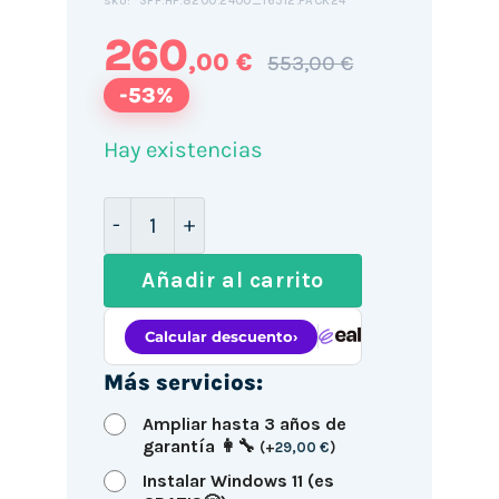
SFF.HP.8200.2400_16512.PACK24
SKU:
260
,00 €
553,00 €
-53%
Hay existencias
HP 8200 SFF / i5-2400 / 16GB DDR3 51
Añadir al carrito
Más servicios:
Ampliar hasta 3 años de
garantía 👩‍🔧
(
+
29,00
€
)
Instalar Windows 11 (es