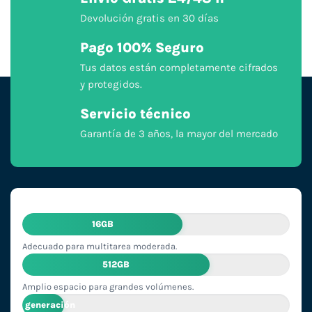
Devolución gratis en 30 días
Pago 100% Seguro
Tus datos están completamente cifrados
y protegidos.
Servicio técnico
Garantía de 3 años, la mayor del mercado
16GB
Adecuado para multitarea moderada.
512GB
Amplio espacio para grandes volúmenes.
2ª generación