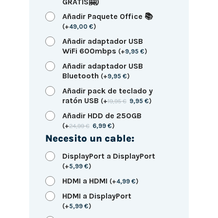
GRATIS🤗)
Añadir Paquete Office 📚
(
+
49,00
€
)
Añadir adaptador USB
WiFi 600mbps
(
+
9,95
€
)
Añadir adaptador USB
Bluetooth
(
+
9,95
€
)
Añadir pack de teclado y
ratón USB
(
+
19,95
€
9,95
€
)
Añadir HDD de 250GB
(
+
24,99
€
6,99
€
)
Necesito un cable:
DisplayPort a DisplayPort
(
+
5,99
€
)
HDMI a HDMI
(
+
4,99
€
)
HDMI a DisplayPort
(
+
5,99
€
)