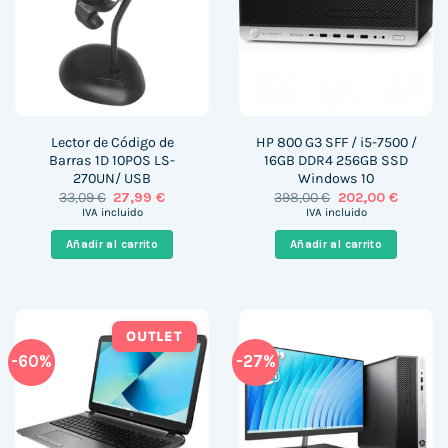
Lector de Código de
HP 800 G3 SFF / i5-7500 /
Barras 1D 10POS LS-
16GB DDR4 256GB SSD
270UN/ USB
Windows 10
El
El
El
El
33,09
€
27,99
€
398,00
€
202,00
€
precio
precio
precio
precio
IVA incluido
IVA incluido
original
actual
original
actual
era:
es:
era:
es:
Añadir al carrito
Añadir al carrito
33,09 €.
27,99 €.
398,00 €.
202,00 
OUTLET
-60%
-27%