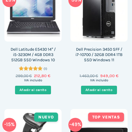
Dell Latitude E5430 14″ /
Dell Precision 3450 SFF /
i5-3230M / 4GB DDR3
i7-10700 / 32GB DDR4 1TB
512GB SSD Windows 10
SSD Windows 11
(1)
Valorado
El
El
El
El
299,00
€
212,80
€
1.463,00
€
949,00
€
precio
precio
precio
precio
con
5
de 5
IVA incluido
IVA incluido
original
actual
original
actual
era:
es:
era:
es:
Añadir al carrito
Añadir al carrito
299,00 €.
212,80 €.
1.463,00 €.
949,00 
NUEVO
TOP VENTAS
-15%
-49%