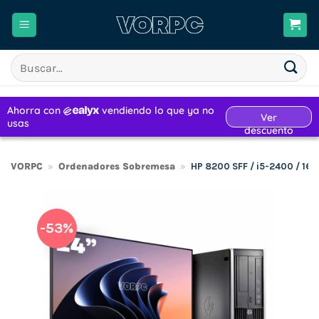
Saltar
al
contenido
Buscar
por:
VORPC
»
Ordenadores Sobremesa
»
HP 8200 SFF / i5-2400 / 1
-53%