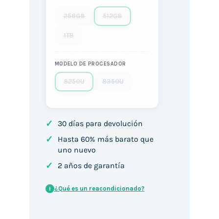
256GB
512GB
1TB
MODELO DE PROCESADOR
8250U
8350U
✓
30 días para devolución
✓
Hasta 60% más barato que
uno nuevo
✓
2 años de garantía
¿Qué es un reacondicionado?
i