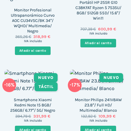
Portátil HP 255R G10
C38KFAT Ryzen 5 7535U/
Monitor Profesional
8GB/ 512GB SSD/ 15.6″/
Ultrapanorámico Curvo
Win11
AOC CU34V5C/BK 34″/
WQHD/ Multimedia/
El
El
707,39
€
600,99
€
Negro
precio
precio
IVA incluido
El
El
365,26
€
318,99
€
original
actual
precio
precio
era:
es:
IVA incluido
Añadir al carrito
original
actual
707,39 €.
600,99 €
era:
es:
Añadir al carrito
365,26 €.
318,99 €.
NUEVO
NUEVO
-16%
-17%
TÁCTIL
Smartphone Xiaomi
Monitor Philips 241V8AW
Redmi Note 15 8GB/
23.8″/ Full HD/
256GB/ 6.77″/ 5G/ Negro
Multimedia/ Blanco
El
El
El
El
394,79
€
331,99
€
132,92
€
109,99
€
precio
precio
precio
precio
IVA incluido
IVA incluido
original
actual
original
actual
era:
es:
era:
es:
Añadir al carrito
Añadir al carrito