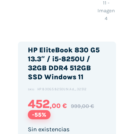
HP EliteBook 830 G5
13.3″ / i5-8250U /
32GB DDR4 512GB
SSD Windows 11
HP.830G5.8250U.N.Ad_32512
SKU:
452
,00 €
999,00 €
-55%
Sin existencias