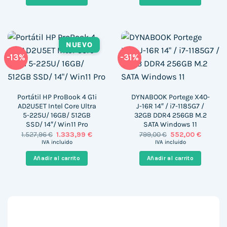
394,79 €.
331,99 €.
132,92 €.
109,99 €
NUEVO
-13%
-31%
Portátil HP ProBook 4 G1i
DYNABOOK Portege X40-
AD2U5ET Intel Core Ultra
J-16R 14″ / i7-1185G7 /
5-225U/ 16GB/ 512GB
32GB DDR4 256GB M.2
SSD/ 14″/ Win11 Pro
SATA Windows 11
El
El
El
El
1.527,96
€
1.333,99
€
799,00
€
552,00
€
precio
precio
precio
precio
IVA incluido
IVA incluido
original
actual
original
actual
era:
es:
era:
es:
Añadir al carrito
Añadir al carrito
1.527,96 €.
1.333,99 €.
799,00 €.
552,00 €