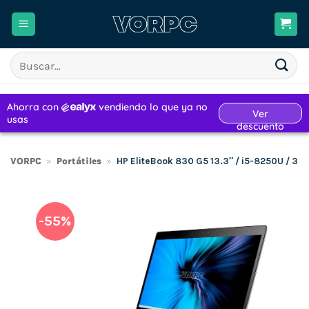
Saltar
al
contenido
Buscar
por:
VORPC
»
Portátiles
»
HP EliteBook 830 G5 13.3″ / i5-8250U / 3
-55%