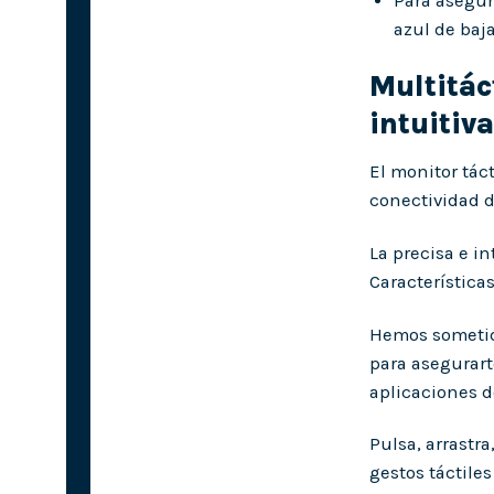
Para asegur
azul de baj
Multitác
intuitiva
El monitor tác
conectividad d
La precisa e i
Características
Hemos sometido
para asegurart
aplicaciones 
Pulsa, arrastra
gestos táctile