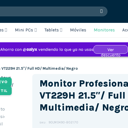
es
Mini PCs
Tablets
Móviles
Monitores
Ac
s VT229H 21.5″/ Full HD/ Multimedia/ Negro
Monitor Profesiona
EVO
TIL
VT229H 21.5″/ Full
Multimedia/ Negr
90LM0490-B02170
SKU: