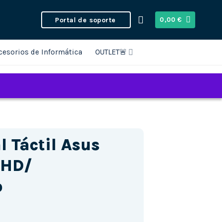
Portal de soporte
0,00
€
cesorios de Informática
OUTLET🚨
l Táctil Asus
 HD/
o