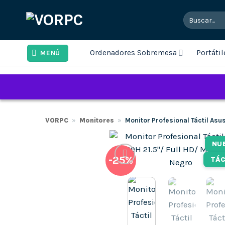
Saltar
Buscar
al
por:
contenido
Ordenadores Sobremesa
Portátil
MENÚ
VORPC
»
Monitores
»
Monitor Profesional Táctil Asu
NU
-25%
TÁC