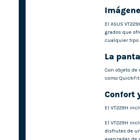
Imágenes
El ASUS VT229H
grados que ofr
cualquier tipo
La panta
Con objeto de 
como QuickFit 
Confort 
El VT229H incl
El VT229H incl
disfrutes de u
avanzadas de a