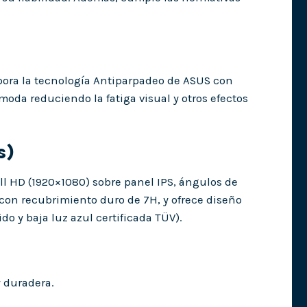
rpora la tecnología Antiparpadeo de ASUS con
oda reduciendo la fatiga visual y otros efectos
s)
ull HD (1920×1080) sobre panel IPS, ángulos de
s con recubrimiento duro de 7H, y ofrece diseño
o y baja luz azul certificada TÜV).
y duradera.