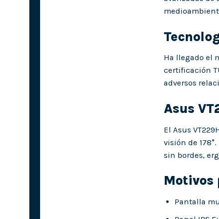
medioambienta
Tecnolo
Ha llegado el 
certificación 
adversos relac
Asus VT2
El Asus VT229H
visión de 178°
sin bordes, er
Motivos 
Pantalla mul