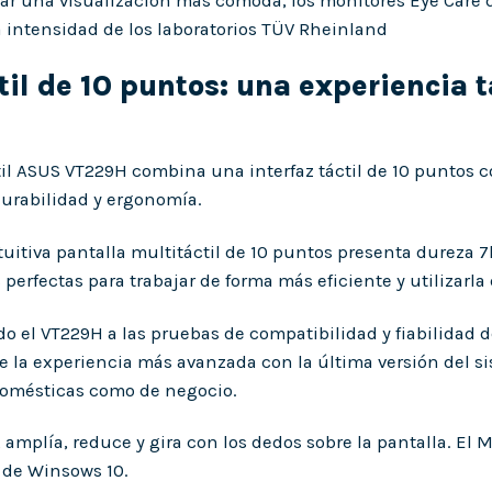
ar una visualización más cómoda, los monitores Eye Care d
a intensidad de los laboratorios TÜV Rheinland
til de 10 puntos: una experiencia 
til ASUS VT229H combina una interfaz táctil de 10 puntos
urabilidad y ergonomía.
ntuitiva pantalla multitáctil de 10 puntos presenta dureza 
 perfectas para trabajar de forma más eficiente y utilizarl
 el VT229H a las pruebas de compatibilidad y fiabilidad d
e la experiencia más avanzada con la última versión del s
domésticas como de negocio.
, amplía, reduce y gira con los dedos sobre la pantalla. El
s de Winsows 10.