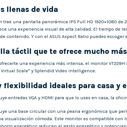
 llenas de vida
 trae una pantalla panorámica IPS Full HD 1920×1080 de 21
ece una experiencia visual de alta calidad. El tiempo de re
 de contenido. Y con el ASUS Aspect Ratio puedes escoger en
lla táctil que te ofrece mucho más
ofrecerte una experiencia más intensa, el monitor VT229H 
Virtual Scale* y Splendid Video Intelligence.
y flexibilidad ideales para casa y e
uye entradas VGA y HDMI para que lo uses en casa, la ofici
uye una base circular con una peana ergonómica que perm
na visualización cómoda. Este monitor es compatible con 
horro energético reducen el gasto energético y potencian