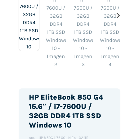
HP EliteBook 850 G4
15.6″ / i7-7600U /
32GB DDR4 1TB SSD
Windows 10
HP.850G4.7600U.N.Es_321TB
SKU: