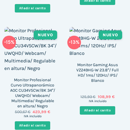
Añadir al carrito
original
actual
323,00 €.
249,00 
era:
es:
Añadir al carrito
672,18 €.
577,99 €.
NUEVO
NUEVO
-15%
-13%
Monitor Gaming Asus
VZ249HG-W 23.8″/ Full
HD/ 1ms/ 120Hz/ IPS/
Monitor Profesional
Blanco
Curvo Ultrapanorámico
AOC CU34V5CW/BK 34″/
UWQHD/ Webcam/
El
El
125,93
€
108,99
€
precio
precio
Multimedia/ Regulable
IVA incluido
original
actual
en altura/ Negro
era:
es:
Añadir al carrito
El
El
500,67
€
423,99
€
125,93 €.
108,99 €
precio
precio
IVA incluido
original
actual
era:
es:
Añadir al carrito
500,67 €.
423,99 €.