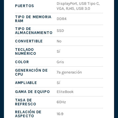
DisplayPort, USB Tipo C,
PUERTOS
VGA, RJ45, USB 3.0
TIPO DE MEMORIA
DDR4
RAM
TIPO DE
SSD
ALMACENAMIENTO
CONVERTIBLE
No
TECLADO
Sí
NUMÉRICO
COLOR
Gris
GENERACIÓN DE
7ª generación
CPU
AMPLIABLE
Sí
GAMA DE EQUIPO
EliteBook
TASA DE
60Hz
REFRESCO
RELACIÓN DE
16:9
ASPECTO