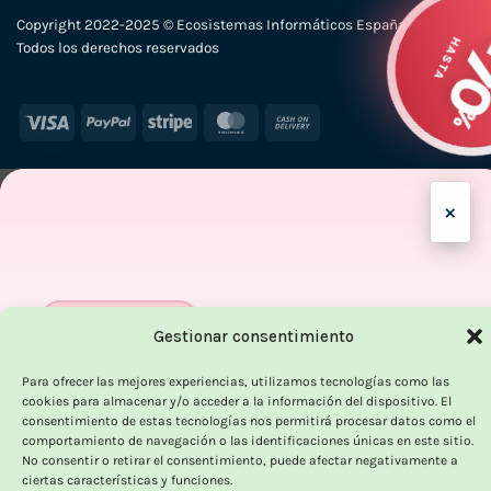
Copyright 2022-2025 © Ecosistemas Informáticos España SL –
H
Todos los derechos reservados
Visa
PayPal
Stripe
MasterCard
Cash
On
Delivery
×
OUTLET VORPC
Gestionar consentimiento
Calidad probada,
Para ofrecer las mejores experiencias, utilizamos tecnologías como las
cookies para almacenar y/o acceder a la información del dispositivo. El
precios imbatibles
consentimiento de estas tecnologías nos permitirá procesar datos como el
comportamiento de navegación o las identificaciones únicas en este sitio.
No consentir o retirar el consentimiento, puede afectar negativamente a
Productos
100% funcionales
y con
precio más
ciertas características y funciones.