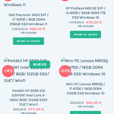
HP ProDesk 600 G2 SFF /
i5-6500 / 32GB DDR4 1TB
Dell Precision 3450 SFF /
SSD Windows 10
i7-10700 / 8GB DDR4
El
El
1.179,00
€
430,00
€
256GB SSD Windows 11
precio
precio
IVA incluido
El
El
1.063,00
€
689,00
€
original
actual
precio
precio
era:
es:
IVA incluido
Añadir al carrito
original
actual
1.179,00 €.
430,00 
era:
es:
Añadir al carrito
1.063,00 €.
689,00 €.
NUEVO
-14%
-23%
Mini PC Lenovo M910Q /
i7-6700 / 16GB DDR4
Portátil HP 250R G10
512GB SSD Windows 10
D31VVAT Intel Core 3-
100U/ 8GB/ 512GB SSD/
El
El
323,00
€
249,00
€
15.6″/ Win11
precio
precio
IVA incluido
El
El
672,18
€
577,99
€
original
actual
precio
precio
era:
es:
IVA incluido