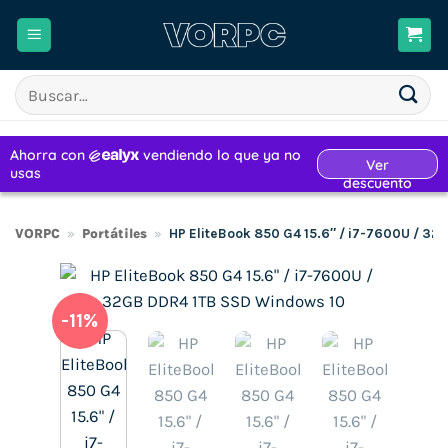
Saltar
al
contenido
Buscar
por:
VORPC
»
Portátiles
»
HP EliteBook 850 G4 15.6″ / i7-7600U / 3
-11%