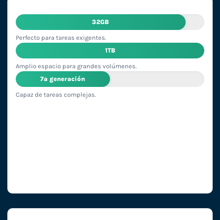
32GB
Perfecto para tareas exigentes.
1TB
Amplio espacio para grandes volúmenes.
7ª generación
Capaz de tareas complejas.