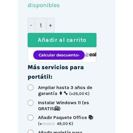
disponibles
HP EliteBook 1040 G11 14" / Ultra 7-15
Añadir al carrito
Más servicios para
portátil:
Ampliar hasta 3 años de
garantía 👩‍🔧
(
+
29,00
€
)
Instalar Windows 11 (es
GRATIS🤗)
Añadir Paquete Office 📚
(
+
79,00
€
49,00
€
)
Añadir maletín para