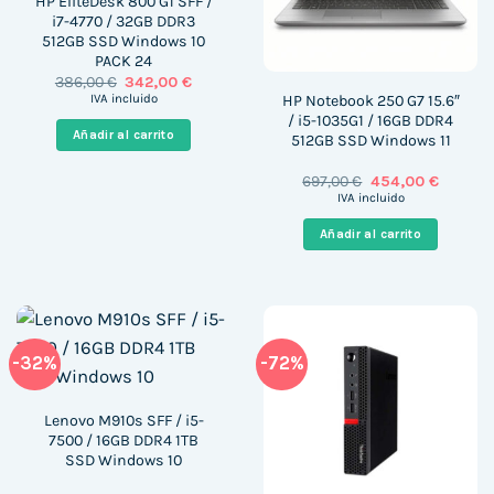
HP EliteDesk 800 G1 SFF /
i7-4770 / 32GB DDR3
512GB SSD Windows 10
PACK 24
El
El
386,00
€
342,00
€
precio
precio
HP Notebook 250 G7 15.6″
IVA incluido
original
actual
/ i5-1035G1 / 16GB DDR4
era:
es:
Añadir al carrito
512GB SSD Windows 11
386,00 €.
342,00 €.
El
El
697,00
€
454,00
€
precio
precio
IVA incluido
original
actual
era:
es:
Añadir al carrito
697,00 €.
454,00 
-32%
-72%
Lenovo M910s SFF / i5-
7500 / 16GB DDR4 1TB
SSD Windows 10