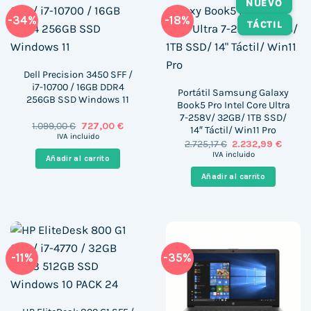
NUEVO
-34%
-18%
TÁCTIL
Dell Precision 3450 SFF /
i7-10700 / 16GB DDR4
Portátil Samsung Galaxy
256GB SSD Windows 11
Book5 Pro Intel Core Ultra
7-258V/ 32GB/ 1TB SSD/
El
El
1.099,00
€
727,00
€
14″ Táctil/ Win11 Pro
precio
precio
IVA incluido
El
El
2.725,17
€
2.232,99
€
original
actual
precio
precio
era:
es:
IVA incluido
Añadir al carrito
original
actual
1.099,00 €.
727,00 €.
era:
es:
Añadir al carrito
2.725,17 €.
2.232,
-11%
-35%