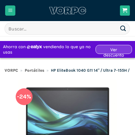
Saltar
al
contenido
Buscar
por:
VORPC
»
Portátiles
»
HP EliteBook 1040 G11 14″ / Ultra 7-155H /
-24%