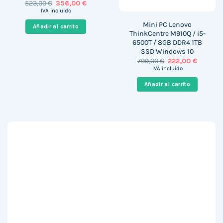
El
El
523,00
€
356,00
€
precio
precio
IVA incluido
original
actual
era:
es:
Mini PC Lenovo
Añadir al carrito
523,00 €.
356,00 €.
ThinkCentre M910Q / i5-
6500T / 8GB DDR4 1TB
SSD Windows 10
El
El
799,00
€
222,00
€
precio
precio
IVA incluido
original
actual
era:
es:
Añadir al carrito
799,00 €.
222,00 €