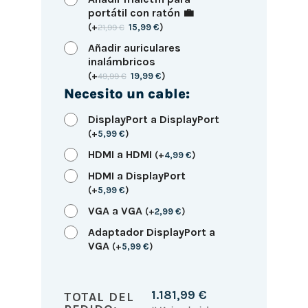
portátil con ratón 💼
(
+
21,99
€
15,99
€
)
Añadir auriculares
inalámbricos
(
+
49,99
€
19,99
€
)
Necesito un cable:
DisplayPort a DisplayPort
(
+
5,99
€
)
HDMI a HDMI
(
+
4,99
€
)
HDMI a DisplayPort
(
+
5,99
€
)
VGA a VGA
(
+
2,99
€
)
Adaptador DisplayPort a
VGA
(
+
5,99
€
)
1.181,99
€
TOTAL DEL