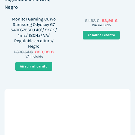
Monitor Gaming Curvo
El
El
94,98
€
83,99
€
Samsung Odyssey G7
precio
precio
IVA incluido
original
actual
S40FG756EU 40″/ 5K2K/
era:
es:
1ms/ 180Hz/ VA/
Añadir al carrito
94,98 €.
83,99 €.
Regulable en altura/
Negro
El
El
1.330,54
€
889,99
€
precio
precio
IVA incluido
original
actual
era:
es:
Añadir al carrito
1.330,54 €.
889,99 €.