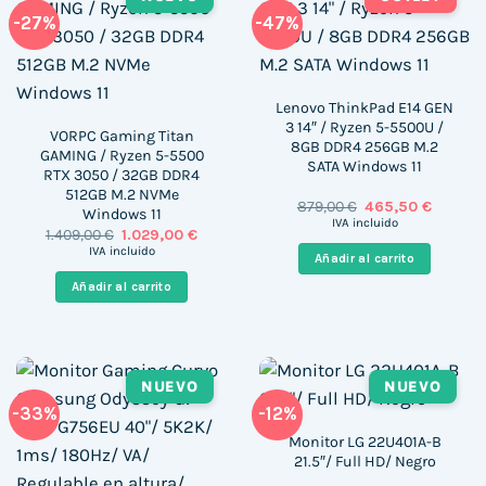
-27%
-47%
Lenovo ThinkPad E14 GEN
3 14″ / Ryzen 5-5500U /
VORPC Gaming Titan
8GB DDR4 256GB M.2
GAMING / Ryzen 5-5500
SATA Windows 11
RTX 3050 / 32GB DDR4
512GB M.2 NVMe
El
El
879,00
€
465,50
€
Windows 11
precio
precio
IVA incluido
El
El
1.409,00
€
1.029,00
€
original
actual
precio
precio
era:
es:
IVA incluido
Añadir al carrito
original
actual
879,00 €.
465,50 
era:
es:
Añadir al carrito
1.409,00 €.
1.029,00 €.
NUEVO
NUEVO
-33%
-12%
Monitor LG 22U401A-B
21.5″/ Full HD/ Negro