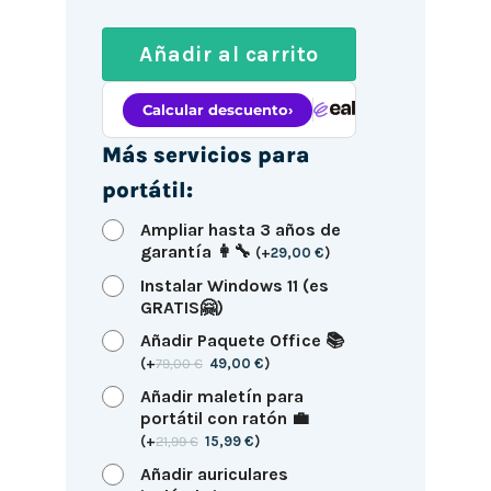
Añadir al carrito
Más servicios para
portátil:
Ampliar hasta 3 años de
garantía 👩‍🔧
(
+
29,00
€
)
Instalar Windows 11 (es
GRATIS🤗)
Añadir Paquete Office 📚
(
+
79,00
€
49,00
€
)
Añadir maletín para
portátil con ratón 💼
(
+
21,99
€
15,99
€
)
Añadir auriculares