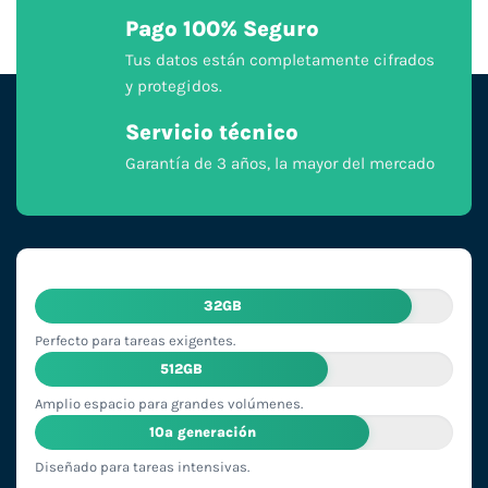
Pago 100% Seguro
Tus datos están completamente cifrados
y protegidos.
Servicio técnico
Garantía de 3 años, la mayor del mercado
32GB
Perfecto para tareas exigentes.
512GB
Amplio espacio para grandes volúmenes.
10ª generación
Diseñado para tareas intensivas.