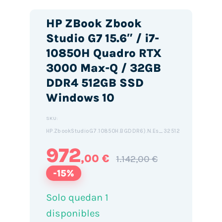
HP ZBook Zbook
Studio G7 15.6″ / i7-
10850H Quadro RTX
3000 Max-Q / 32GB
DDR4 512GB SSD
Windows 10
SKU:
HP.ZbookStudioG7.10850H.BGDDR6).N.Es_32512
972
,00 €
1.142,00 €
-15%
Solo quedan 1
disponibles