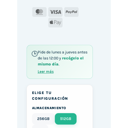
MasterCard
Visa
PayPal
Apple
Pay
Pide de lunes a jueves antes
de las 12:00 y
recógelo el
mismo día
.
Leer más
ELIGE TU
CONFIGURACIÓN
ALMACENAMIENTO
256GB
512GB