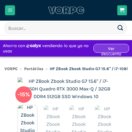
Saltar
al
contenido
Buscar
por:
VORPC
»
Portátiles
»
HP ZBook Zbook Studio G7 15.6″ / i7-108
-15%