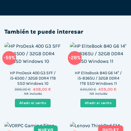
También te puede interesar
-59%
-28%
HP ProDesk 400 G3 SFF /
HP EliteBook 840 G6 14″ /
i5-6500 / 32GB DDR4 1TB
i5-8365U / 32GB DDR4
SSD Windows 10
1TB SSD Windows 11
El
El
El
El
999,00
€
408,00
€
640,00
€
459,00
€
precio
precio
precio
precio
IVA incluido
IVA incluido
original
actual
original
actual
era:
es:
era:
es:
Añadir al carrito
Añadir al carrito
999,00 €.
408,00 €.
640,00 €.
459,00 
NUEVO
OUTLET