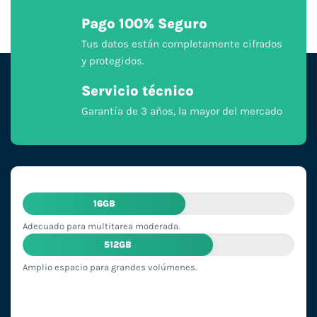
Pago 100% Seguro
Tus datos están completamente cifrados
y protegidos.
Servicio técnico
Garantía de 3 años, la mayor del mercado
16GB
Adecuado para multitarea moderada.
512GB
Amplio espacio para grandes volúmenes.