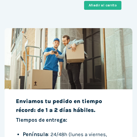
era:
es:
Añadir al carrito
564,00 €.
256,00 
Enviamos tu pedido en tiempo
récord: de 1 a 2 días hábiles.
Tiempos de entrega:
Península
: 24/48h (lunes a viernes,