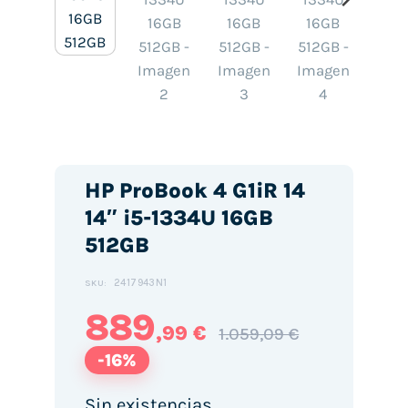
HP ProBook 4 G1iR 14
14″ i5-1334U 16GB
512GB
2417943N1
SKU:
889
,99 €
1.059,09 €
-16%
Sin existencias