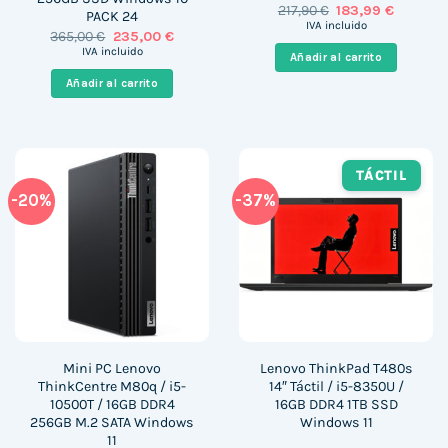
El
El
217,90
€
183,99
€
PACK 24
precio
precio
IVA incluido
El
El
365,00
€
235,00
€
original
actual
precio
precio
era:
es:
IVA incluido
Añadir al carrito
original
actual
217,90 €.
183,99 €
era:
es:
Añadir al carrito
365,00 €.
235,00 €.
TÁCTIL
-20%
-37%
Mini PC Lenovo
Lenovo ThinkPad T480s
ThinkCentre M80q / i5-
14″ Táctil / i5-8350U /
10500T / 16GB DDR4
16GB DDR4 1TB SSD
256GB M.2 SATA Windows
Windows 11
11