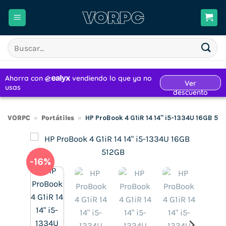
Saltar
al
contenido
Buscar
por:
VORPC
»
Portátiles
»
HP ProBook 4 G1iR 14 14″ i5-1334U 16GB 51
-16%