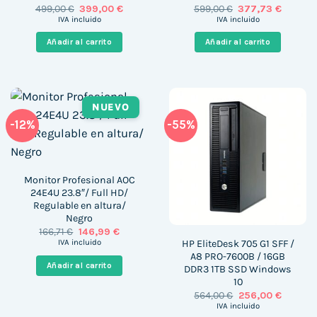
El
El
El
El
499,00
€
399,00
€
599,00
€
377,73
€
precio
precio
precio
precio
IVA incluido
IVA incluido
original
actual
original
actual
era:
es:
era:
es:
Añadir al carrito
Añadir al carrito
499,00 €.
399,00 €.
599,00 €.
377,73 €
NUEVO
-12%
-55%
Monitor Profesional AOC
24E4U 23.8″/ Full HD/
Regulable en altura/
Negro
El
El
166,71
€
146,99
€
precio
precio
HP EliteDesk 705 G1 SFF /
IVA incluido
original
actual
A8 PRO-7600B / 16GB
era:
es:
Añadir al carrito
DDR3 1TB SSD Windows
166,71 €.
146,99 €.
10
El
El
564,00
€
256,00
€
precio
precio
IVA incluido
original
actual