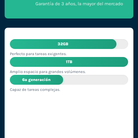
Garantía de 3 años, la mayor del mercado
32GB
Perfecto para tareas exigentes.
1TB
Amplio espacio para grandes volúmenes.
6ª generación
Capaz de tareas complejas.