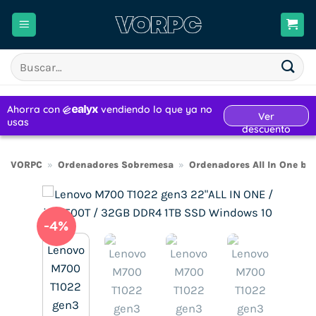
Saltar
al
contenido
Buscar
por:
VORPC
»
Ordenadores Sobremesa
»
Ordenadores All In One ba
-4%