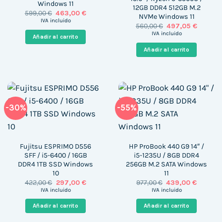
Windows 11
12GB DDR4 512GB M.2
El
El
599,00
€
463,00
€
NVMe Windows 11
precio
precio
IVA incluido
El
El
560,00
€
497,05
€
original
actual
precio
precio
era:
es:
IVA incluido
Añadir al carrito
original
actual
599,00 €.
463,00 €.
era:
es:
Añadir al carrito
560,00 €.
497,05 €
-30%
-55%
Fujitsu ESPRIMO D556
HP ProBook 440 G9 14″ /
SFF / i5-6400 / 16GB
i5-1235U / 8GB DDR4
DDR4 1TB SSD Windows
256GB M.2 SATA Windows
10
11
El
El
El
El
422,00
€
297,00
€
977,00
€
439,00
€
precio
precio
precio
precio
IVA incluido
IVA incluido
original
actual
original
actual
era:
es:
era:
es:
Añadir al carrito
Añadir al carrito
422,00 €.
297,00 €.
977,00 €.
439,00 €