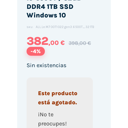
DDR4 1TB SSD
Windows 10
ALL.Le.M700T1022gen3.6500T_321TB
SKU:
382
,00 €
398,00 €
-4%
Sin existencias
Este producto
está agotado.
¡No te
preocupes!