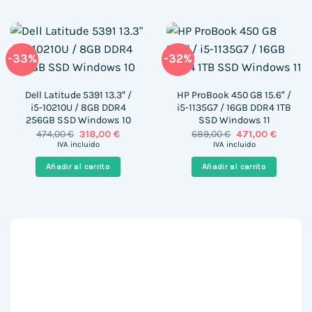
-33%
-32%
Dell Latitude 5391 13.3″ /
HP ProBook 450 G8 15.6″ /
i5-10210U / 8GB DDR4
i5-1135G7 / 16GB DDR4 1TB
256GB SSD Windows 10
SSD Windows 11
El
El
El
El
474,00
€
318,00
€
689,00
€
471,00
€
precio
precio
precio
precio
IVA incluido
IVA incluido
original
actual
original
actual
era:
es:
era:
es:
Añadir al carrito
Añadir al carrito
474,00 €.
318,00 €.
689,00 €.
471,00 €