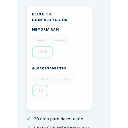
ELIGE TU
CONFIGURACIÓN
MEMORIA RAM
8GB
16GB
32GB
ALMACENAMIENTO
256GB
512GB
1TB
✓
30 días para devolución
Hasta 60% más barato que