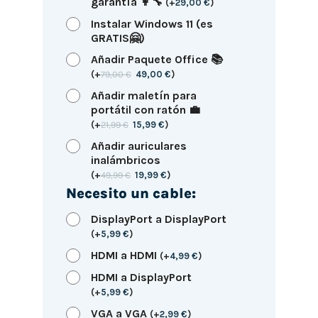
garantía 👩‍🔧
(
+
29,00
€
)
Instalar Windows 11 (es
GRATIS🤗)
Añadir Paquete Office 📚
(
+
79,00
€
49,00
€
)
Añadir maletín para
portátil con ratón 💼
(
+
21,99
€
15,99
€
)
Añadir auriculares
inalámbricos
(
+
49,99
€
19,99
€
)
Necesito un cable:
DisplayPort a DisplayPort
(
+
5,99
€
)
HDMI a HDMI
(
+
4,99
€
)
HDMI a DisplayPort
(
+
5,99
€
)
VGA a VGA
(
+
2,99
€
)