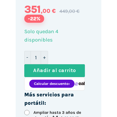
351
,00 €
449,00 €
-22%
Solo quedan 4
disponibles
Lenovo ThinkPad T480s 14" / i5-8350U 
Añadir al carrito
Más servicios para
portátil:
Ampliar hasta 3 años de