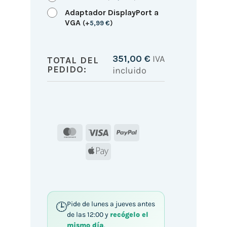
Adaptador DisplayPort a
VGA
(
+
5,99
€
)
351,00
€
IVA
TOTAL DEL
PEDIDO:
incluido
MasterCard
Visa
PayPal
Apple
Pay
Pide de lunes a jueves antes
de las 12:00 y
recógelo el
mismo día
.