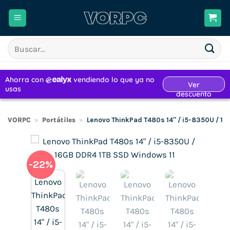
Saltar
al
contenido
Buscar
por:
VORPC
»
Portátiles
»
Lenovo ThinkPad T480s 14″ / i5-8350U / 1
-22%