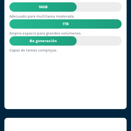
16GB
Adecuado para multitarea moderada.
1TB
Amplio espacio para grandes volúmenes.
8ª generación
Capaz de tareas complejas.