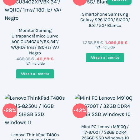
Smartphone Samsung
Galaxy S26 12GB/ 512GB/
6.3″/ 5G/ Blanco
Monitor Gaming
Ultrapanorámico Curvo
AOC CU34G2XP/BK 34″/
El
El
1.258,88
€
1.099,99
€
precio
precio
WQHD/ 1ms/ 180Hz/ VA/
IVA incluido
original
actua
Negro
era:
es:
Añadir al carrito
El
El
489,39
€
411,99
€
1.258,88 €.
1.099,
precio
precio
IVA incluido
original
actual
era:
es:
Añadir al carrito
489,39 €.
411,99 €.
-28%
-42%
Mini PC Lenovo M910Q /
i7-6700T / 32GB DDR4
Lenovo ThinkPad T480s
256GB SSD Windows 10