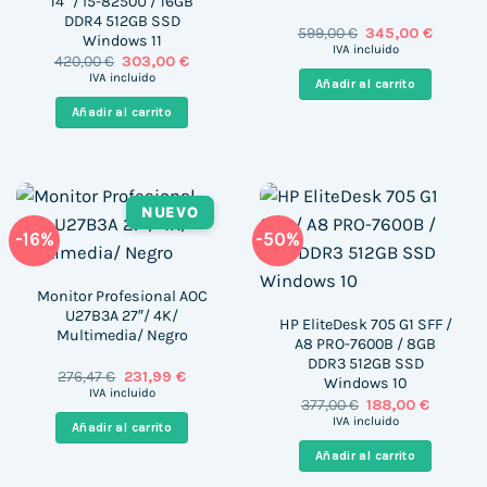
14″ / i5-8250U / 16GB
DDR4 512GB SSD
El
El
599,00
€
345,00
€
Windows 11
precio
precio
IVA incluido
El
El
420,00
€
303,00
€
original
actual
precio
precio
era:
es:
IVA incluido
Añadir al carrito
original
actual
599,00 €.
345,00 
era:
es:
Añadir al carrito
420,00 €.
303,00 €.
NUEVO
-16%
-50%
Monitor Profesional AOC
U27B3A 27″/ 4K/
HP EliteDesk 705 G1 SFF /
Multimedia/ Negro
A8 PRO-7600B / 8GB
DDR3 512GB SSD
El
El
276,47
€
231,99
€
Windows 10
precio
precio
IVA incluido
El
El
377,00
€
188,00
€
original
actual
precio
precio
era:
es:
IVA incluido
Añadir al carrito
original
actual
276,47 €.
231,99 €.
era:
es:
Añadir al carrito
377,00 €.
188,00 €