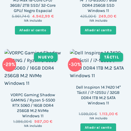
M5 Max 18-Core CPU/
14″ / i5-8350U / 8GB
36GB/ 2TB SSD/ 32-Core
DDR4 256GB SSD
GPU/ Negro Espacial
Windows 11
El
El
El
El
5.961,74
€
4.942,99
€
425,00
€
249,00
€
precio
precio
precio
precio
IVA incluido
IVA incluido
original
actual
original
actual
era:
es:
era:
es:
Añadir al carrito
Añadir al carrito
5.961,74 €.
4.942,99 €.
425,00 €.
249,00 
NUEVO
TÁCTIL
-29%
-30%
Dell Inspiron 14 7420 14″
Táctil / i7-1255U / 32GB
VORPC Gaming Shadow
DDR4 1TB M.2 SATA
GAMING / Ryzen 5-5500
Windows 11
RTX 5060 / 16GB DDR4
256GB M.2 NVMe
El
El
1.599,00
€
1.113,00
€
Windows 11
precio
precio
IVA incluido
El
El
1.386,00
€
987,00
€
original
actual
precio
precio
era:
es:
IVA incluido
Añadir al carrito
original
actual
1.599,00 €.
1.113,00