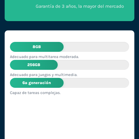
Garantía de 3 años, la mayor del mercado
8GB
Adecuado para multitarea moderada.
256GB
Adecuado para juegos y multimedia.
6ª generación
Capaz de tareas complejas.