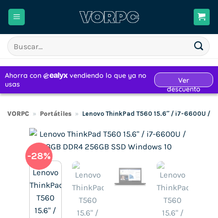
Saltar
al
contenido
Buscar
por:
VORPC
»
Portátiles
»
Lenovo ThinkPad T560 15.6″ / i7-6600U /
-28%