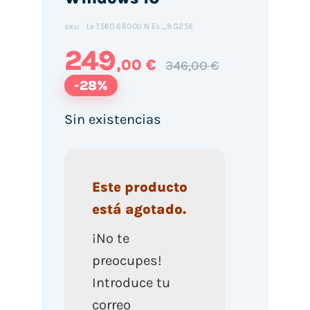
Le.T560.6600U.N.Es_8G256
SKU:
249
,00 €
346,00 €
-28%
Sin existencias
Este producto
está agotado.
¡No te
preocupes!
Introduce tu
correo