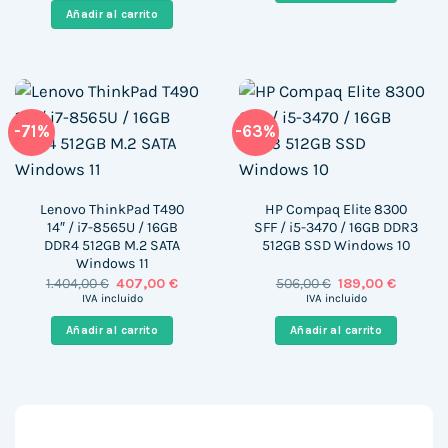
era:
es:
Añadir al carrito
1.386,00 €.
987,00 €.
-71%
-63%
Lenovo ThinkPad T490
HP Compaq Elite 8300
14″ / i7-8565U / 16GB
SFF / i5-3470 / 16GB DDR3
DDR4 512GB M.2 SATA
512GB SSD Windows 10
Windows 11
El
El
El
El
1.404,00
€
407,00
€
506,00
€
189,00
€
precio
precio
precio
precio
IVA incluido
IVA incluido
original
actual
original
actual
era:
es:
era:
es:
Añadir al carrito
Añadir al carrito
1.404,00 €.
407,00 €.
506,00 €.
189,00 €