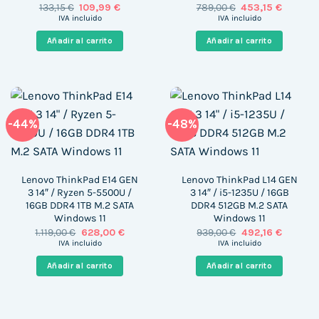
El
El
El
El
133,15
€
109,99
€
789,00
€
453,15
€
precio
precio
precio
precio
IVA incluido
IVA incluido
original
actual
original
actual
era:
es:
era:
es:
Añadir al carrito
Añadir al carrito
133,15 €.
109,99 €.
789,00 €.
453,15 €
-44%
-48%
Lenovo ThinkPad E14 GEN
Lenovo ThinkPad L14 GEN
3 14″ / Ryzen 5-5500U /
3 14″ / i5-1235U / 16GB
16GB DDR4 1TB M.2 SATA
DDR4 512GB M.2 SATA
Windows 11
Windows 11
El
El
El
El
1.119,00
€
628,00
€
939,00
€
492,16
€
precio
precio
precio
precio
IVA incluido
IVA incluido
original
actual
original
actual
era:
es:
era:
es:
Añadir al carrito
Añadir al carrito
1.119,00 €.
628,00 €.
939,00 €.
492,16 €