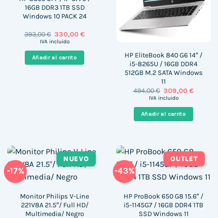
16GB DDR3 1TB SSD
Windows 10 PACK 24
El
El
393,00
€
330,00
€
precio
precio
IVA incluido
original
actual
era:
es:
HP EliteBook 840 G6 14″ /
Añadir al carrito
393,00 €.
330,00 €.
i5-8265U / 16GB DDR4
512GB M.2 SATA Windows
11
El
El
494,00
€
309,00
€
precio
precio
IVA incluido
original
actual
era:
es:
Añadir al carrito
494,00 €.
309,00 
NUEVO
OUTLET
-17%
-43%
Monitor Philips V-Line
HP ProBook 650 G8 15.6″ /
221V8A 21.5″/ Full HD/
i5-1145G7 / 16GB DDR4 1TB
Multimedia/ Negro
SSD Windows 11