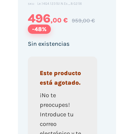
Le.14G4.1235U.N.Es_8G256
SKU:
496
,00 €
959,00 €
-48%
Sin existencias
Este producto
está agotado.
¡No te
preocupes!
Introduce tu
correo
electrónico y te