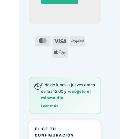
MasterCard
Visa
PayPal
Apple
Pay
Pide de lunes a jueves antes
de las 12:00 y
recógelo el
mismo día
.
Leer más
ELIGE TU
CONFIGURACIÓN