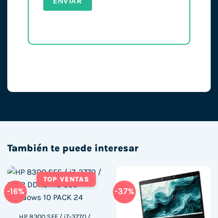
También te puede interesar
TOP VENTAS
-16%
-37%
HP 8300 SFF / i7-3770 /