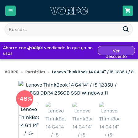
Saltar
al
contenido
Buscar
por:
VORPC
»
Portátiles
»
Lenovo ThinkBook 14 G4 14″ / i5-1235U / 
-48%