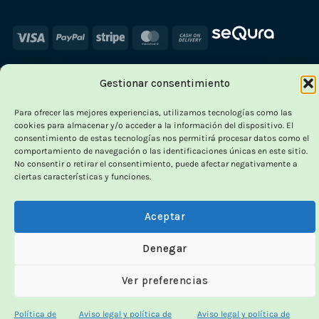
Visa
PayPal
Stripe
MasterCard
Cash
On
Delivery
Gestionar consentimiento
×
-
Para ofrecer las mejores experiencias, utilizamos tecnologías como las
cookies para almacenar y/o acceder a la información del dispositivo. El
consentimiento de estas tecnologías nos permitirá procesar datos como el
comportamiento de navegación o las identificaciones únicas en este sitio.
No consentir o retirar el consentimiento, puede afectar negativamente a
OUTLET VORPC
ciertas características y funciones.
Calidad probada,
Aceptar
precios imbatibles
Denegar
Productos
100% funcionales
y con
precio más
Ver preferencias
bajo!
Política de
Aviso legal y política de
Aviso legal y política de