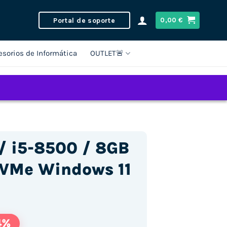
Portal de soporte
0,00
€
esorios de Informática
OUTLET🚨
/ i5-8500 / 8GB
VMe Windows 11
4%