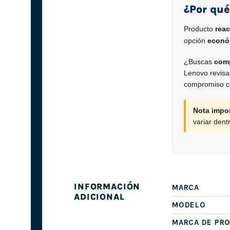
¿Por qué
Producto
rea
opción
económ
¿Buscas
comp
Lenovo revisad
compromiso co
Nota impor
variar den
INFORMACIÓN
MARCA
ADICIONAL
MODELO
MARCA DE PR