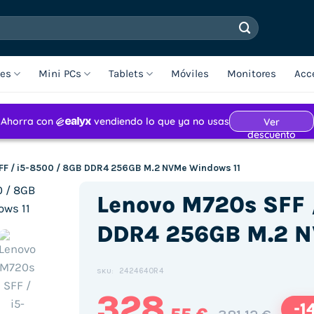
les
Mini PCs
Tablets
Móviles
Monitores
Acc
FF / i5-8500 / 8GB DDR4 256GB M.2 NVMe Windows 11
Lenovo M720s SFF 
DDR4 256GB M.2 N
2424640R4
SKU:
328
-1