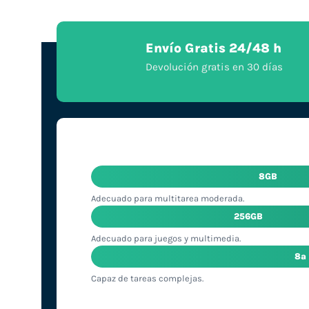
Envío Gratis 24/48 h
Devolución gratis en 30 días
8GB
Adecuado para multitarea moderada.
256GB
Adecuado para juegos y multimedia.
8ª
Capaz de tareas complejas.