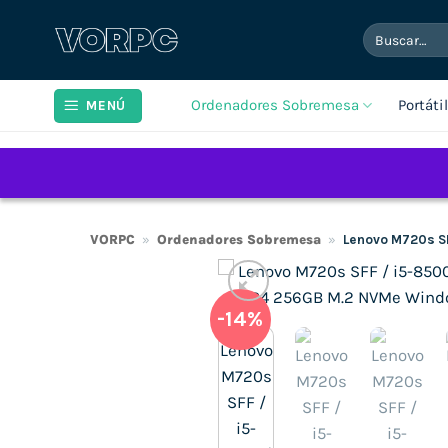
Saltar
Buscar
al
por:
contenido
Ordenadores Sobremesa
Portáti
MENÚ
VORPC
»
Ordenadores Sobremesa
»
Lenovo M720s S
-14%