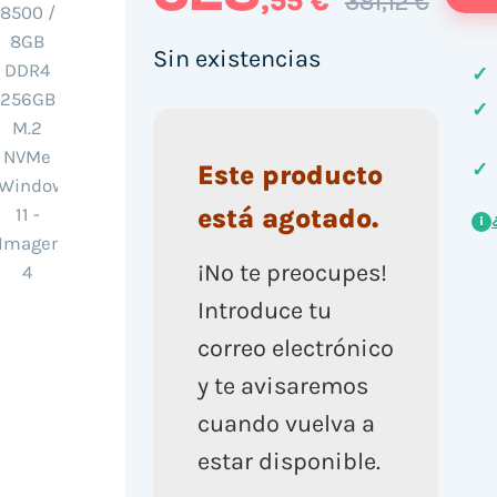
,55 €
381,12 €
Sin existencias
✓
✓
✓
Este producto
está agotado.
i
¡No te preocupes!
Introduce tu
correo electrónico
y te avisaremos
cuando vuelva a
estar disponible.