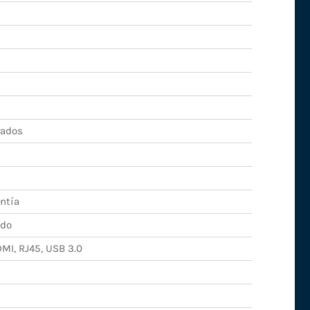
rados
ntía
ado
DMI, RJ45, USB 3.0