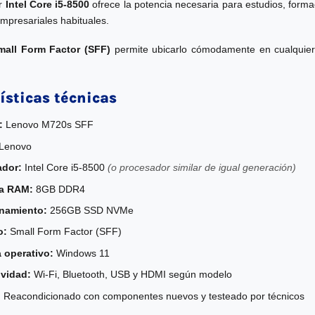
or
Intel Core i5-8500
ofrece la potencia necesaria para estudios, forma
empresariales habituales.
mall Form Factor (SFF)
permite ubicarlo cómodamente en cualquier e
ísticas técnicas
:
Lenovo M720s SFF
Lenovo
ador:
Intel Core i5-8500
(o procesador similar de igual generación)
a RAM:
8GB DDR4
namiento:
256GB SSD NVMe
o:
Small Form Factor (SFF)
 operativo:
Windows 11
vidad:
Wi-Fi, Bluetooth, USB y HDMI según modelo
:
Reacondicionado con componentes nuevos y testeado por técnicos