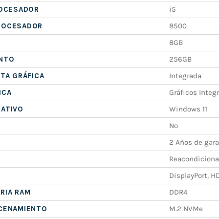
ROCESADOR
i5
ROCESADOR
8500
8GB
NTO
256GB
ETA GRÁFICA
Integrada
ICA
Gráficos Integ
RATIVO
Windows 11
No
2 Años de gara
Reacondicion
DisplayPort, H
RIA RAM
DDR4
ACENAMIENTO
M.2 NVMe