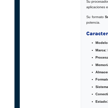
Su procesad
aplicaciones 
Su formato
S
potencia.
Caracter
Modelo
Marca:
Proces
Memori
Almace
Format
Sistema
Conecti
Estado