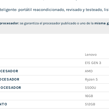
ligente: portátil reacondicionado, revisado y testeado, list
 procesador:
se garantiza el procesador publicado o uno de la
misma ge
Lenovo
E15 GEN 3
OCESADOR
AMD
ROCESADOR
Ryzen 5
ROCESADOR
5500U
16GB
NTO
512GB