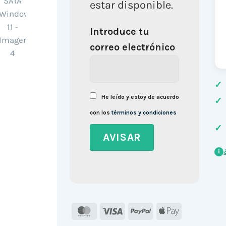
estar disponible.
Introduce tu
correo electrónico
✓
He leído y estoy de acuerdo
✓
con los
términos y condiciones
✓
i
MasterCard
Visa
PayPal
Apple
Pay