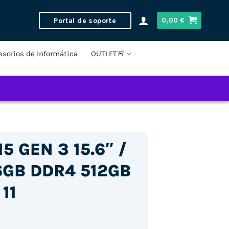
Portal de soporte
0,00
€
esorios de Informática
OUTLET🚨
5 GEN 3 15.6″ /
16GB DDR4 512GB
11