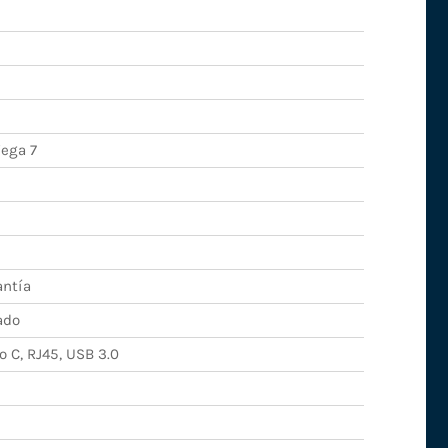
ega 7
antía
ado
 C, RJ45, USB 3.0