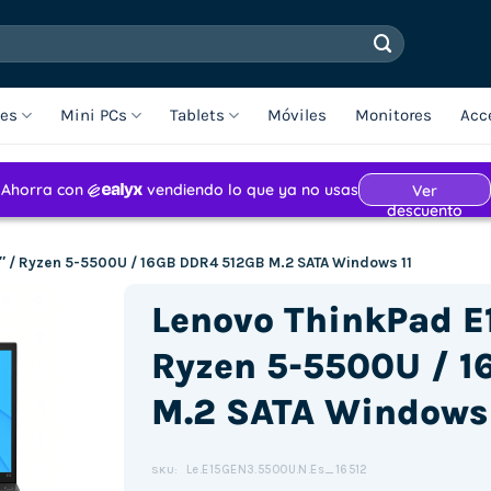
les
Mini PCs
Tablets
Móviles
Monitores
Acc
6″ / Ryzen 5-5500U / 16GB DDR4 512GB M.2 SATA Windows 11
Lenovo ThinkPad E1
Ryzen 5-5500U / 
M.2 SATA Windows 
Le.E15GEN3.5500U.N.Es_16512
SKU: