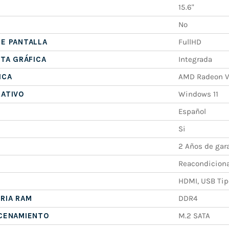
15.6"
No
E PANTALLA
FullHD
ETA GRÁFICA
Integrada
ICA
AMD Radeon V
RATIVO
Windows 11
Español
Si
2 Años de gar
Reacondicion
HDMI, USB Tipo
RIA RAM
DDR4
ACENAMIENTO
M.2 SATA