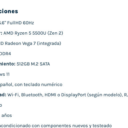
ciones
.6" FullHD 60Hz
:
AMD Ryzen 5 5500U (Zen 2)
 Radeon Vega 7 (integrada)
DDR4
iento:
512GB M.2 SATA
s 11
pañol, con teclado numérico
ad:
Wi-Fi, Bluetooth, HDMI o DisplayPort (según modelo), RJ
o
 años
condicionado con componentes nuevos y testeado