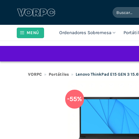
Saltar
Buscar
al
por:
contenido
Ordenadores Sobremesa
Portáti
MENÚ
VORPC
»
Portátiles
»
Lenovo ThinkPad E15 GEN 3 15.
-55%