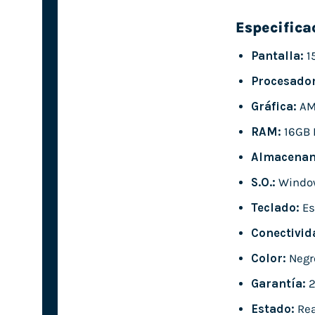
Especifica
Pantalla:
15
Procesador
Gráfica:
AMD
RAM:
16GB 
Almacenam
S.O.:
Window
Teclado:
Es
Conectivid
Color:
Negr
Garantía:
2
Estado:
Rea