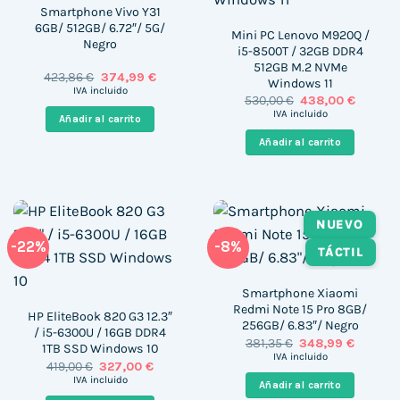
Smartphone Vivo Y31
6GB/ 512GB/ 6.72″/ 5G/
Mini PC Lenovo M920Q /
Negro
i5-8500T / 32GB DDR4
512GB M.2 NVMe
El
El
423,86
€
374,99
€
Windows 11
precio
precio
IVA incluido
El
El
530,00
€
438,00
€
original
actual
precio
precio
era:
es:
IVA incluido
Añadir al carrito
original
actual
423,86 €.
374,99 €.
era:
es:
Añadir al carrito
530,00 €.
438,00 
NUEVO
-22%
-8%
TÁCTIL
Smartphone Xiaomi
Redmi Note 15 Pro 8GB/
HP EliteBook 820 G3 12.3″
256GB/ 6.83″/ Negro
/ i5-6300U / 16GB DDR4
El
El
381,35
€
348,99
€
1TB SSD Windows 10
precio
precio
IVA incluido
El
El
419,00
€
327,00
€
original
actual
precio
precio
era:
es:
IVA incluido
Añadir al carrito
original
actual
381,35 €.
348,99 