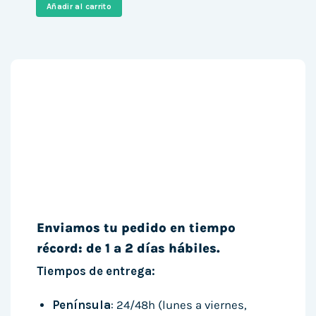
era:
es:
Añadir al carrito
419,00 €.
327,00 €.
Enviamos tu pedido en tiempo
récord: de 1 a 2 días hábiles.
Tiempos de entrega:
Península
: 24/48h (lunes a viernes,