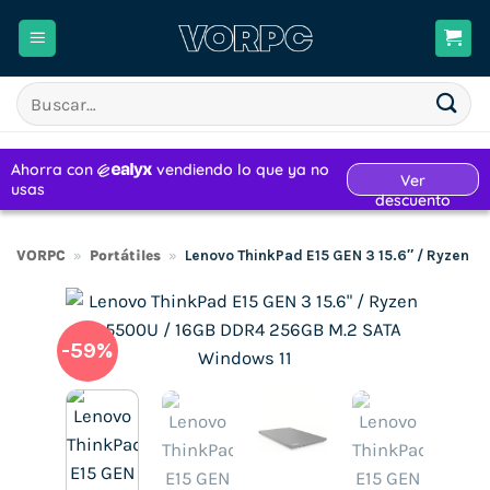
Saltar
al
contenido
Buscar
por:
VORPC
»
Portátiles
»
Lenovo ThinkPad E15 GEN 3 15.6″ / Ryzen 
-59%