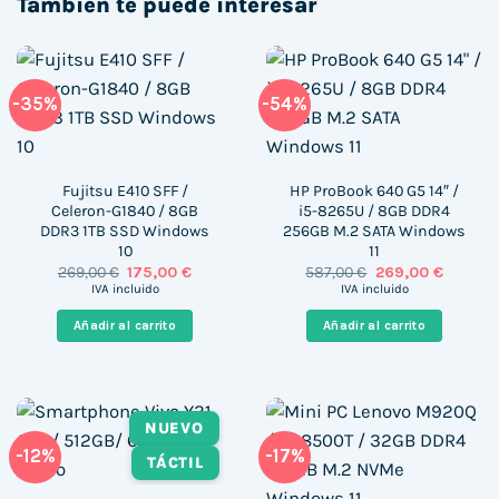
También te puede interesar
-35%
-54%
Fujitsu E410 SFF /
HP ProBook 640 G5 14″ /
Celeron-G1840 / 8GB
i5-8265U / 8GB DDR4
DDR3 1TB SSD Windows
256GB M.2 SATA Windows
10
11
El
El
El
El
269,00
€
175,00
€
587,00
€
269,00
€
precio
precio
precio
precio
IVA incluido
IVA incluido
original
actual
original
actual
era:
es:
era:
es:
Añadir al carrito
Añadir al carrito
269,00 €.
175,00 €.
587,00 €.
269,00 
NUEVO
-12%
-17%
TÁCTIL