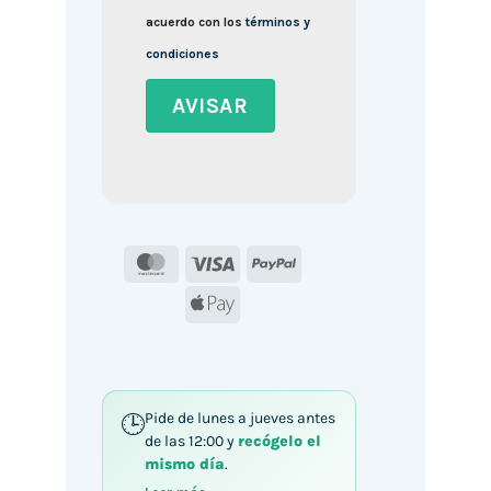
acuerdo con los
términos y
condiciones
MasterCard
Visa
PayPal
Apple
Pay
Pide de lunes a jueves antes
de las 12:00 y
recógelo el
mismo día
.