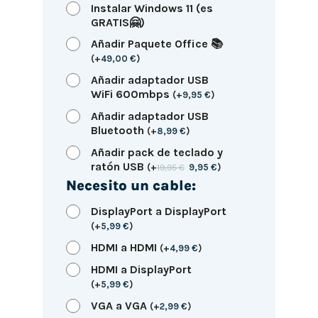
Instalar Windows 11 (es
GRATIS🤗)
Añadir Paquete Office 📚
(
+
49,00
€
)
Añadir adaptador USB
WiFi 600mbps
(
+
9,95
€
)
Añadir adaptador USB
Bluetooth
(
+
8,99
€
)
Añadir pack de teclado y
ratón USB
(
+
19,95
€
9,95
€
)
Necesito un cable:
DisplayPort a DisplayPort
(
+
5,99
€
)
HDMI a HDMI
(
+
4,99
€
)
HDMI a DisplayPort
(
+
5,99
€
)
VGA a VGA
(
+
2,99
€
)