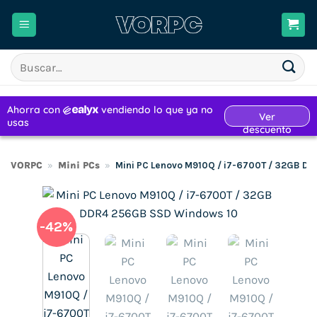
Saltar
al
contenido
Buscar
por:
VORPC
»
Mini PCs
»
Mini PC Lenovo M910Q / i7-6700T / 32GB D
-42%