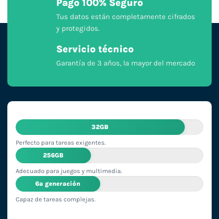
Pago 100% Seguro
Tus datos están completamente cifrados
y protegidos.
Servicio técnico
Garantía de 3 años, la mayor del mercado
32GB
Perfecto para tareas exigentes.
256GB
Adecuado para juegos y multimedia.
6ª generación
Capaz de tareas complejas.