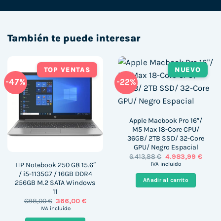
También te puede interesar
TOP VENTAS
NUEVO
-47%
-22%
Apple Macbook Pro 16″/
M5 Max 18-Core CPU/
36GB/ 2TB SSD/ 32-Core
GPU/ Negro Espacial
El
El
6.413,88
€
4.983,99
€
precio
precio
HP Notebook 250 G8 15.6″
IVA incluido
original
actua
/ i5-1135G7 / 16GB DDR4
era:
es:
Añadir al carrito
256GB M.2 SATA Windows
6.413,88 €.
4.983,
11
El
El
688,00
€
366,00
€
precio
precio
IVA incluido
original
actual