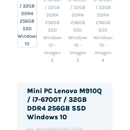
Mini PC Lenovo M910Q
/ i7-6700T / 32GB
DDR4 256GB SSD
Windows 10
mini.Le.M910Q.6700T_32256
SKU: