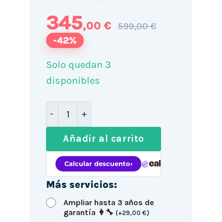
345
,00 €
599,00 €
-42%
Solo quedan 3
disponibles
Mini PC Lenovo M910Q / i7-6700T / 32
Añadir al carrito
Más servicios:
Ampliar hasta 3 años de
garantía 👩‍🔧
(
+
29,00
€
)