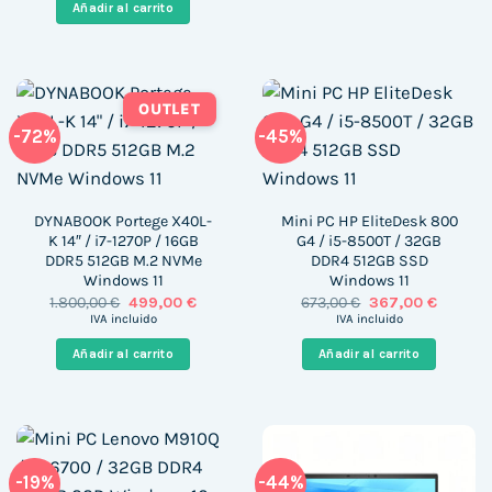
era:
es:
Añadir al carrito
688,00 €.
366,00 €.
OUTLET
-72%
-45%
DYNABOOK Portege X40L-
Mini PC HP EliteDesk 800
K 14″ / i7-1270P / 16GB
G4 / i5-8500T / 32GB
DDR5 512GB M.2 NVMe
DDR4 512GB SSD
Windows 11
Windows 11
El
El
El
El
1.800,00
€
499,00
€
673,00
€
367,00
€
precio
precio
precio
precio
IVA incluido
IVA incluido
original
actual
original
actual
era:
es:
era:
es:
Añadir al carrito
Añadir al carrito
1.800,00 €.
499,00 €.
673,00 €.
367,00 €
-19%
-44%