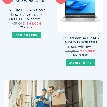
Mini PC Lenovo M910Q /
i7-6700 / 32GB DDR4
512GB SSD Windows 10
El
El
457,00
€
368,00
€
precio
precio
IVA incluido
original
actual
era:
es:
Añadir al carrito
457,00 €.
368,00 €.
HP EliteBook 840 G7 14″ /
i5-10310U / 16GB DDR4
1TB SSD Windows 11
El
El
642,00
€
360,00
€
precio
precio
IVA incluido
original
actual
era:
es:
Añadir al carrito
642,00 €.
360,00 