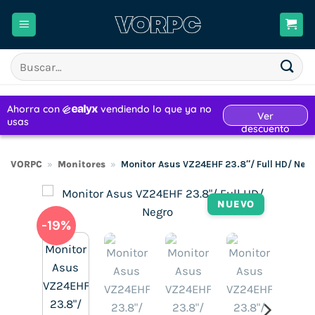
Saltar
al
contenido
Buscar
por:
VORPC
»
Monitores
»
Monitor Asus VZ24EHF 23.8″/ Full HD/ Neg
NUEVO
-19%