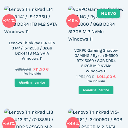
NUEVO
-24%
-19%
Lenovo ThinkPad L14 GEN
3 14″ / i5-1235U / 32GB
VORPC Gaming Shadow
DDR4 1TB M.2 SATA
GAMING / Ryzen 5-5500
Windows 11
RTX 5060 / 8GB DDR4
512GB M.2 NVMe
El
El
939,00
€
711,50
€
Windows 11
precio
precio
IVA incluido
El
El
1.254,00
€
1.014,00
€
original
actual
precio
precio
era:
es:
IVA incluido
Añadir al carrito
original
actual
939,00 €.
711,50 €.
era:
es:
Añadir al carrito
1.254,00 €.
1.014,0
-50%
-33%