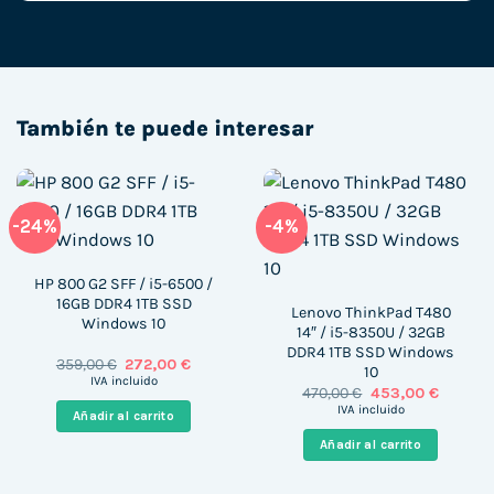
También te puede interesar
-24%
-4%
HP 800 G2 SFF / i5-6500 /
16GB DDR4 1TB SSD
Lenovo ThinkPad T480
Windows 10
14″ / i5-8350U / 32GB
DDR4 1TB SSD Windows
El
El
359,00
€
272,00
€
10
precio
precio
IVA incluido
El
El
470,00
€
453,00
€
original
actual
precio
precio
era:
es:
IVA incluido
Añadir al carrito
original
actual
359,00 €.
272,00 €.
era:
es:
Añadir al carrito
470,00 €.
453,00 