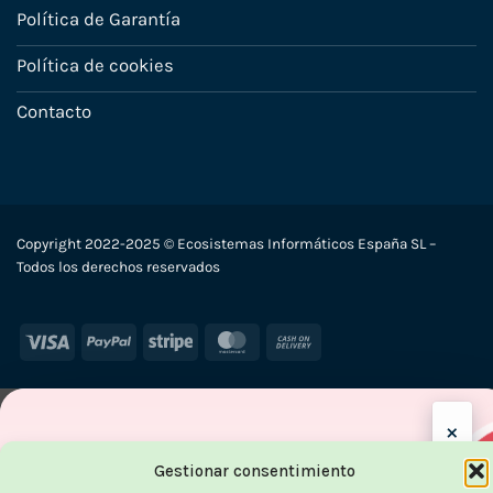
Política de Garantía
Política de cookies
Contacto
Copyright 2022-2025 © Ecosistemas Informáticos España SL –
Todos los derechos reservados
Visa
PayPal
Stripe
MasterCard
Cash
On
Delivery
×
-7
Gestionar consentimiento