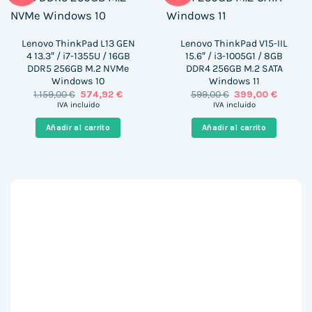
Lenovo ThinkPad L13 GEN
Lenovo ThinkPad V15-IIL
4 13.3″ / i7-1355U / 16GB
15.6″ / i3-1005G1 / 8GB
DDR5 256GB M.2 NVMe
DDR4 256GB M.2 SATA
Windows 10
Windows 11
El
El
El
El
1.159,00
€
574,92
€
599,00
€
399,00
€
precio
precio
precio
precio
IVA incluido
IVA incluido
original
actual
original
actual
era:
es:
era:
es:
Añadir al carrito
Añadir al carrito
1.159,00 €.
574,92 €.
599,00 €.
399,00 