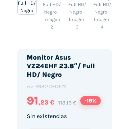
Monitor Asus
VZ24EHF 23.8″/ Full
HD/ Negro
90LM07C0-B01470
SKU:
91
-19%
,23 €
113,13 €
Sin existencias