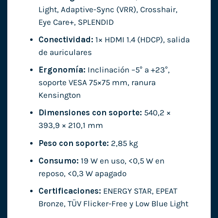
Light, Adaptive-Sync (VRR), Crosshair,
Eye Care+, SPLENDID
Conectividad:
1× HDMI 1.4 (HDCP), salida
de auriculares
Ergonomía:
Inclinación –5° a +23°,
soporte VESA 75×75 mm, ranura
Kensington
Dimensiones con soporte:
540,2 ×
393,9 × 210,1 mm
Peso con soporte:
2,85 kg
Consumo:
19 W en uso, <0,5 W en
reposo, <0,3 W apagado
Certificaciones:
ENERGY STAR, EPEAT
Bronze, TÜV Flicker-Free y Low Blue Light