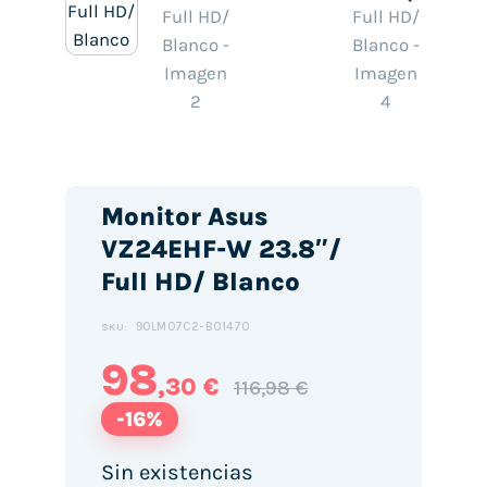
Monitor Asus
VZ24EHF-W 23.8″/
Full HD/ Blanco
90LM07C2-B01470
SKU:
98
,30 €
116,98 €
-16%
Sin existencias