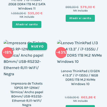
20GB DDR4 1TB M.2 SATA
El
El
999,00
€
579,00
€
Windows 11
precio
precio
IVA incluido
El
El
1.059,00
€
535,00
€
original
actual
precio
precio
era:
es:
IVA incluido
Añadir al carrito
original
actual
999,00 €.
579,00 €
era:
es:
Añadir al carrito
1.059,00 €.
535,00 €.
NUEVO
-18%
-43%
Lenovo ThinkPad L13 GEN
4 13.3″ / i7-1355U / 16GB
DDR5 1TB M.2 NVMe
Impresora de Tickets
Windows 10
10POS RP-12NW/
Térmica/ Ancho papel
80mm/ USB-RS232-
El
El
1.159,00
€
663,86
€
precio
precio
Ethernet-RJ11-WiFi/
IVA incluido
original
actual
Negra