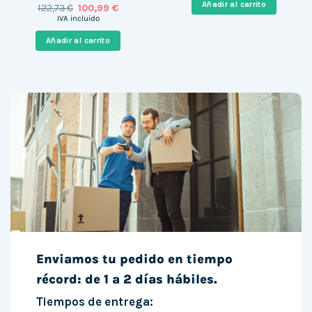
era:
es:
Añadir al carrito
El
El
122,73
€
100,99
€
1.159,00 €.
663,86 
precio
precio
IVA incluido
original
actual
era:
es:
Añadir al carrito
122,73 €.
100,99 €.
Enviamos tu pedido en tiempo
récord: de 1 a 2 días hábiles.
Tiempos de entrega: