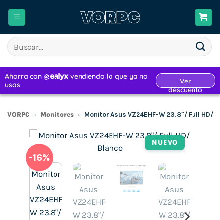
Saltar
al
contenido
Buscar
por:
VORPC
»
Monitores
»
Monitor Asus VZ24EHF-W 23.8″/ Full HD/ B
NUEVO
-16%