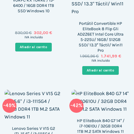
VORPC KX TORRE / i5-
6400 / 16GB DDR4 1TB
SSD Windows 10
Portátil Convertible HP
EliteBook 8 Flip G1i
El
El
830,00
€
302,00
€
AD2Z6ET Intel Core Ultra
precio
precio
IVA incluido
5-225U/ 16GB/ 512GB
original
actual
SSD/ 13.3″ Táctil/ Win11
era:
es:
Añadir al carrito
830,00 €.
302,00 €.
Pro
El
El
1.966,96
€
1.741,99
€
precio
precio
IVA incluido
original
actual
era:
es:
Añadir al carrito
1.966,96 €.
1.741,9
-49%
-42%
HP EliteBook 840 G7 14″ /
i7-10610U / 32GB DDR4
Lenovo Series V V15 G2
1TB M.2 SATA Windows 11
ITL 15.6″ / i3-1115G4 /