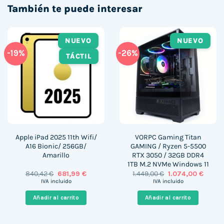
También te puede interesar
NUEVO
NUEVO
-19%
-26%
TÁCTIL
Apple iPad 2025 11th Wifi/
VORPC Gaming Titan
A16 Bionic/ 256GB/
GAMING / Ryzen 5-5500
Amarillo
RTX 3050 / 32GB DDR4
1TB M.2 NVMe Windows 11
El
El
El
El
840,42
€
681,99
€
1.449,00
€
1.074,00
€
precio
precio
precio
precio
IVA incluido
IVA incluido
original
actual
original
actual
era:
es:
era:
es:
Añadir al carrito
Añadir al carrito
840,42 €.
681,99 €.
1.449,00 €.
1.074,0