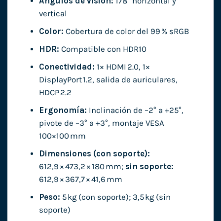
Ángulos de visión:
178° horizontal y
vertical
Color:
Cobertura de color del 99 % sRGB
HDR:
Compatible con HDR10
Conectividad:
1× HDMI 2.0, 1×
DisplayPort 1.2, salida de auriculares,
HDCP 2.2
Ergonomía:
Inclinación de –2° a +25°,
pivote de –3° a +3°, montaje VESA
100×100 mm
Dimensiones (con soporte):
612,9 × 473,2 × 180 mm;
sin soporte:
612,9 × 367,7 × 41,6 mm
Peso:
5 kg (con soporte); 3,5 kg (sin
soporte)