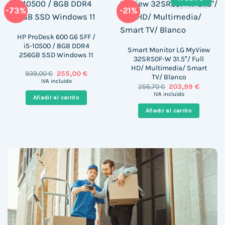
-73%
-21%
HP ProDesk 600 G6 SFF /
i5-10500 / 8GB DDR4
Smart Monitor LG MyView
256GB SSD Windows 11
32SR50F-W 31.5″/ Full
HD/ Multimedia/ Smart
El
El
939,00
€
255,00
€
TV/ Blanco
precio
precio
IVA incluido
El
El
256,70
€
203,99
€
original
actual
precio
precio
era:
es:
IVA incluido
Añadir al carrito
original
actual
939,00 €.
255,00 €.
era:
es:
Añadir al carrito
256,70 €.
203,99 €