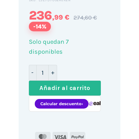
LS27D700EAUXEN
SKU:
236
,99 €
274,60 €
-14%
Solo quedan 7
disponibles
Monitor Profesional Samsung ViewFinit
Añadir al carrito
MasterCard
Visa
PayPal