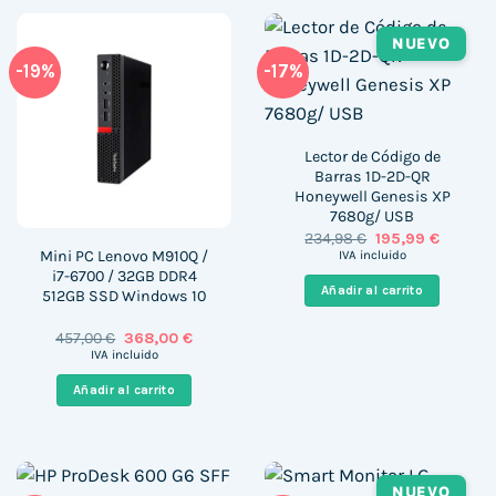
NUEVO
-19%
-17%
Lector de Código de
Barras 1D-2D-QR
Honeywell Genesis XP
7680g/ USB
El
El
234,98
€
195,99
€
precio
precio
Mini PC Lenovo M910Q /
IVA incluido
original
actual
i7-6700 / 32GB DDR4
era:
es:
Añadir al carrito
512GB SSD Windows 10
234,98 €.
195,99 €
El
El
457,00
€
368,00
€
precio
precio
IVA incluido
original
actual
era:
es:
Añadir al carrito
457,00 €.
368,00 €.
NUEVO