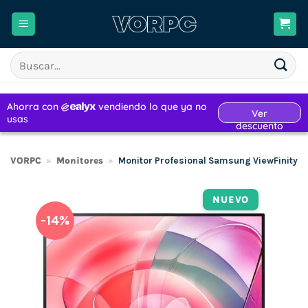
Saltar
al
contenido
Buscar
por:
VORPC
»
Monitores
»
Monitor Profesional Samsung ViewFinity 
NUEVO
-14%