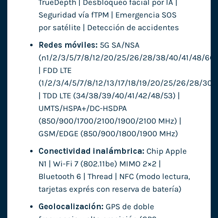
TrueDepth | Desbloqueo facial por IA |
Seguridad vía fTPM | Emergencia SOS
por satélite | Detección de accidentes
Redes móviles:
5G SA/NSA
(n1/2/3/5/7/8/12/20/25/26/28/38/40/41/48/66/
| FDD LTE
(1/2/3/4/5/7/8/12/13/17/18/19/20/25/26/28/30/
| TDD LTE (34/38/39/40/41/42/48/53) |
UMTS/HSPA+/DC-HSDPA
(850/900/1700/2100/1900/2100 MHz) |
GSM/EDGE (850/900/1800/1900 MHz)
Conectividad inalámbrica:
Chip Apple
N1 | Wi-Fi 7 (802.11be) MIMO 2×2 |
Bluetooth 6 | Thread | NFC (modo lectura,
tarjetas exprés con reserva de batería)
Geolocalización:
GPS de doble