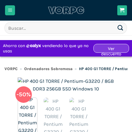
Saltar
al
contenido
Buscar
por:
VORPC
»
Ordenadores Sobremesa
»
HP 400 G1 TORRE / Pentiu
-50%