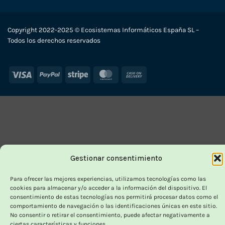
Copyright 2022-2025 © Ecosistemas Informáticos España SL –
Todos los derechos reservados
Visa
PayPal
Stripe
MasterCard
Cash
On
Delivery
Gestionar consentimiento
Para ofrecer las mejores experiencias, utilizamos tecnologías como las
cookies para almacenar y/o acceder a la información del dispositivo. El
consentimiento de estas tecnologías nos permitirá procesar datos como el
comportamiento de navegación o las identificaciones únicas en este sitio.
No consentir o retirar el consentimiento, puede afectar negativamente a
ciertas características y funciones.