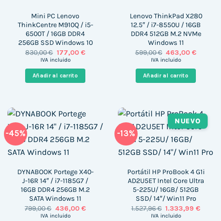
Mini PC Lenovo
Lenovo ThinkPad X280
ThinkCentre M910Q / i5-
12.5″ / i7-8550U / 16GB
6500T / 16GB DDR4
DDR4 512GB M.2 NVMe
256GB SSD Windows 10
Windows 11
El
El
El
El
830,00
€
177,00
€
599,00
€
463,00
€
precio
precio
precio
precio
IVA incluido
IVA incluido
original
actual
original
actual
era:
es:
era:
es:
Añadir al carrito
Añadir al carrito
830,00 €.
177,00 €.
599,00 €.
463,00 
NUEVO
-45%
-13%
DYNABOOK Portege X40-
Portátil HP ProBook 4 G1i
J-16R 14″ / i7-1185G7 /
AD2U5ET Intel Core Ultra
16GB DDR4 256GB M.2
5-225U/ 16GB/ 512GB
SATA Windows 11
SSD/ 14″/ Win11 Pro
El
El
El
El
799,00
€
436,00
€
1.527,96
€
1.333,99
€
precio
precio
precio
precio
IVA incluido
IVA incluido