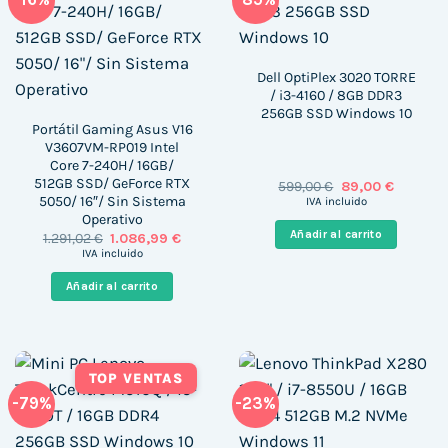
Dell OptiPlex 3020 TORRE
/ i3-4160 / 8GB DDR3
256GB SSD Windows 10
Portátil Gaming Asus V16
V3607VM-RP019 Intel
Core 7-240H/ 16GB/
512GB SSD/ GeForce RTX
El
El
599,00
€
89,00
€
precio
precio
5050/ 16″/ Sin Sistema
IVA incluido
original
actual
Operativo
era:
es:
Añadir al carrito
El
El
1.291,02
€
1.086,99
€
599,00 €.
89,00 €.
precio
precio
IVA incluido
original
actual
era:
es:
Añadir al carrito
1.291,02 €.
1.086,99 €.
TOP VENTAS
-79%
-23%