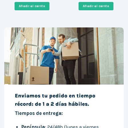
original
actual
original
actual
era:
es:
era:
es:
Añadir al carrito
Añadir al carrito
799,00 €.
436,00 €.
1.527,96 €.
1.333,9
Enviamos tu pedido en tiempo
récord: de 1 a 2 días hábiles.
Tiempos de entrega:
Península
: 24/48h (lunes a viernes,