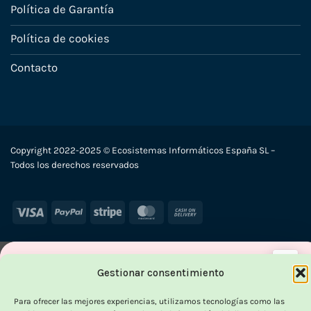
Política de Garantía
Política de cookies
Contacto
Copyright 2022-2025 © Ecosistemas Informáticos España SL –
Todos los derechos reservados
Visa
PayPal
Stripe
MasterCard
Cash
On
Delivery
×
Gestionar consentimiento
-
Para ofrecer las mejores experiencias, utilizamos tecnologías como las