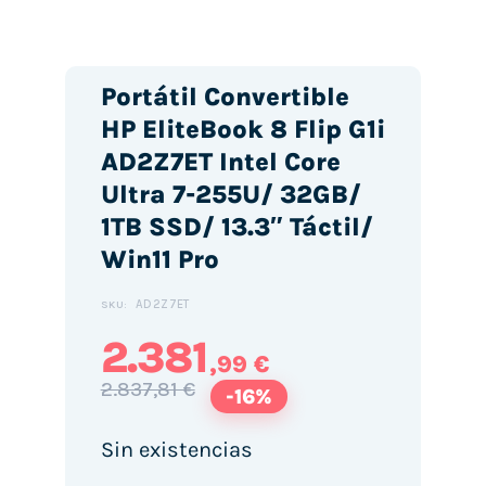
Portátil Convertible
HP EliteBook 8 Flip G1i
AD2Z7ET Intel Core
Ultra 7-255U/ 32GB/
1TB SSD/ 13.3″ Táctil/
Win11 Pro
AD2Z7ET
SKU:
2.381
,99 €
2.837,81 €
-16%
Sin existencias