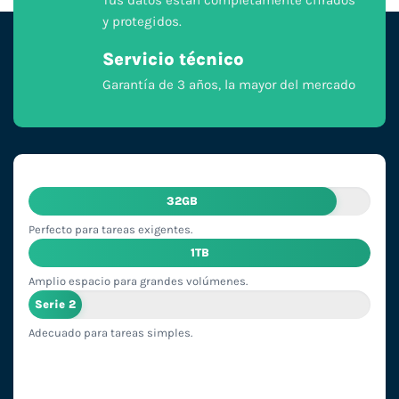
y protegidos.
Servicio técnico
Garantía de 3 años, la mayor del mercado
32GB
Perfecto para tareas exigentes.
1TB
Amplio espacio para grandes volúmenes.
Serie 2
Adecuado para tareas simples.