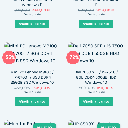
Windows 11
11
El
El
El
El
879,00
€
428,00
€
839,00
€
399,00
€
precio
precio
precio
precio
IVA incluido
IVA incluido
original
actual
original
actual
era:
es:
era:
es:
Añadir al carrito
Añadir al carrito
879,00 €.
428,00 €.
839,00 €.
399,00 
-55%
-72%
Mini PC Lenovo M910Q /
Dell 7050 SFF / i5-7500 /
i7-6700T / 8GB DDR4
8GB DDR4 500GB HDD
256GB SSD Windows 10
Windows 10
El
El
El
El
459,00
€
206,00
€
599,00
€
166,00
€
precio
precio
precio
precio
IVA incluido
IVA incluido
original
actual
original
actual
era:
es:
era:
es:
Añadir al carrito
Añadir al carrito
459,00 €.
206,00 €.
599,00 €.
166,00 €
NUEVO
NUEVO