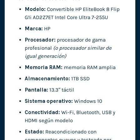
Modelo:
Convertible HP EliteBook 8 Flip
G1i AD2Z7ET Intel Core Ultra 7-255U
Marca:
HP
Procesador:
procesador de gama
profesional
(o procesador similar de
igual generación)
Memoria RAM:
memoria RAM amplia
Almacenamiento:
1TB SSD
Pantalla:
13.3″ táctil
Sistema operativo:
Windows 10
Conectividad:
Wi-Fi, Bluetooth, USB y
HDMI según modelo
Estado:
Reacondicionado con
componentes nuevos y testeado por