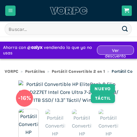
Saltar
al
contenido
Buscar
por:
VORPC
»
Portátiles
»
Portátil Convertible 2 en 1
»
Portátil Conv
NUEVO
-16%
TÁCTIL