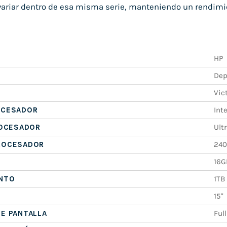
ariar dentro de esa misma serie, manteniendo un rendimi
HP
Dep
Vic
OCESADOR
Inte
ROCESADOR
Ultr
ROCESADOR
24
16G
NTO
1TB
15"
E PANTALLA
Ful