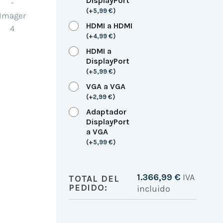
DisplayPort
(
+
5,99
€
)
HDMI a HDMI
(
+
4,99
€
)
HDMI a
DisplayPort
(
+
5,99
€
)
VGA a VGA
(
+
2,99
€
)
Adaptador
DisplayPort
a VGA
(
+
5,99
€
)
1.366,99
€
IVA
TOTAL DEL
PEDIDO:
incluido