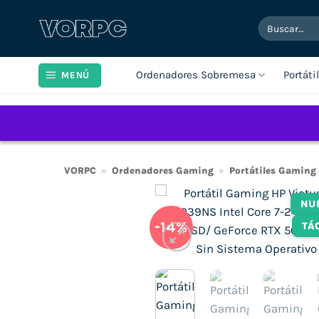
Saltar
Buscar
al
por:
contenido
Ordenadores Sobremesa
Portáti
MENÚ
VORPC
»
Ordenadores Gaming
»
Portátiles Gaming
NU
-14%
TÁ