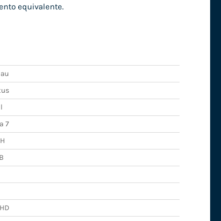
ento equivalente.
au
tus
l
a 7
0H
B
lHD