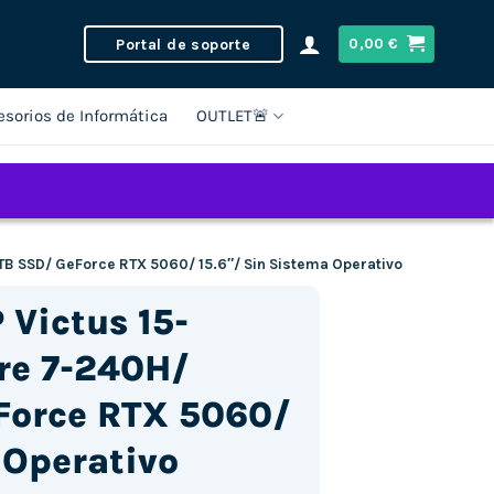
Portal de soporte
0,00
€
esorios de Informática
OUTLET🚨
1TB SSD/ GeForce RTX 5060/ 15.6″/ Sin Sistema Operativo
 Victus 15-
re 7-240H/
Force RTX 5060/
 Operativo