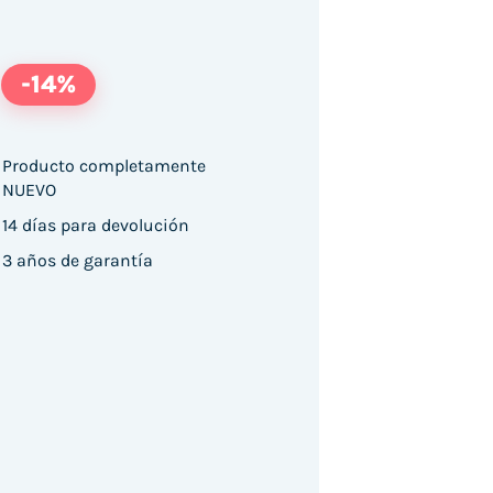
-14%
Producto completamente
NUEVO
2039NS Intel Core 7-240H/ 16GB/ 1TB SSD/ GeFor
14 días para devolución
3 años de garantía