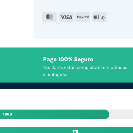
MasterCard
Visa
PayPal
Apple
Pay
Pago 100% Seguro
Tus datos están completamente cifrados
y protegidos.
16GB
1TB