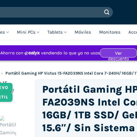
les
Mini PCs
Tablets
Móviles
Monitores
Acc
»
Portátil Gaming HP Victus 15-FA2039NS Intel Core 7-240H/ 16GB/ 
Portátil Gaming HP
EVO
CTIL
FA2039NS Intel Co
16GB/ 1TB SSD/ Ge
15.6″/ Sin Sistema