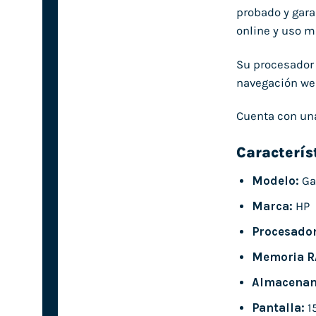
probado y gara
online y uso m
Su procesado
navegación web
Cuenta con un
Caracterís
Modelo:
Ga
Marca:
HP
Procesador
Memoria R
Almacenam
Pantalla:
15