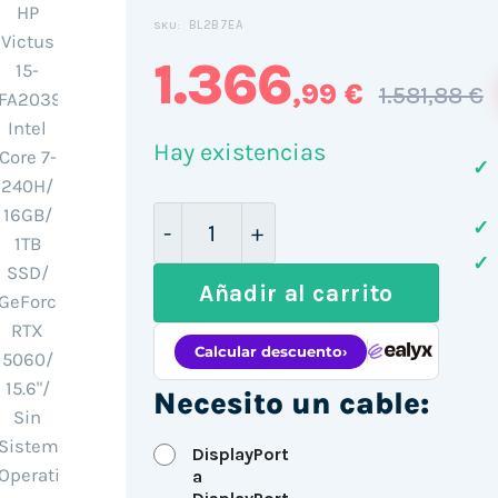
BL2B7EA
SKU:
1.366
,99 €
1.581,88 €
Hay existencias
✓
Portátil Gaming HP Victus 15-FA
✓
✓
Añadir al carrito
Necesito un cable:
DisplayPort
a