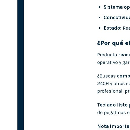
Sistema op
Conectivid
Estado:
Rea
¿Por qué e
Producto
reac
operativo y ga
¿Buscas
compr
240H y otros e
profesional, p
Teclado listo
de pegatinas e
Nota importa