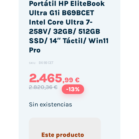
Portátil HP EliteBook
Ultra G1i B69BCET
Intel Core Ultra 7-
258V/ 32GB/ 512GB
SSD/ 14″ Táctil/ Win11
Pro
B69BCET
SKU:
2.465
,99 €
2.820,36 €
-13%
Sin existencias
Este producto