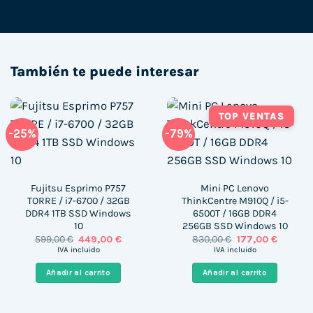
También te puede interesar
TOP VENTAS
-25%
-79%
Fujitsu Esprimo P757
Mini PC Lenovo
TORRE / i7-6700 / 32GB
ThinkCentre M910Q / i5-
DDR4 1TB SSD Windows
6500T / 16GB DDR4
10
256GB SSD Windows 10
El
El
El
El
599,00
€
449,00
€
830,00
€
177,00
€
precio
precio
precio
precio
IVA incluido
IVA incluido
original
actual
original
actual
era:
es:
era:
es:
Añadir al carrito
Añadir al carrito
599,00 €.
449,00 €.
830,00 €.
177,00 €