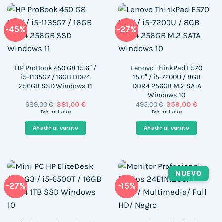
-45%
-27%
HP ProBook 450 G8 15.6″ /
Lenovo ThinkPad E570
i5-1135G7 / 16GB DDR4
15.6″ / i5-7200U / 8GB
256GB SSD Windows 11
DDR4 256GB M.2 SATA
Windows 10
El
El
El
El
689,00
€
381,00
€
495,00
€
359,00
€
precio
precio
precio
precio
IVA incluido
IVA incluido
original
actual
original
actual
era:
es:
era:
es:
Añadir al carrito
Añadir al carrito
689,00 €.
381,00 €.
495,00 €.
359,00 
NUEVO
-27%
-15%