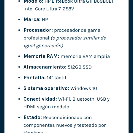
Modelo:
HP EliteBook Ultra G1i B69BCET
Intel Core Ultra 7-258V
Marca:
HP
Procesador:
procesador de gama
profesional
(o procesador similar de
igual generación)
Memoria RAM:
memoria RAM amplia
Almacenamiento:
512GB SSD
Pantalla:
14″ táctil
Sistema operativo:
Windows 10
Conectividad:
Wi-Fi, Bluetooth, USB y
HDMI según modelo
Estado:
Reacondicionado con
componentes nuevos y testeado por
técnicos