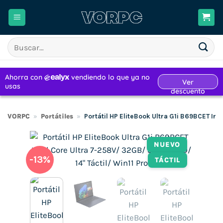
Saltar
al
contenido
Buscar
por:
VORPC
»
Portátiles
»
Portátil HP EliteBook Ultra G1i B69BCET Int
NUEVO
-13%
TÁCTIL