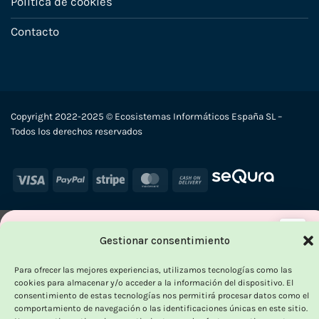
Política de cookies
Contacto
Copyright 2022-2025 © Ecosistemas Informáticos España SL –
Todos los derechos reservados
Visa
PayPal
Stripe
MasterCard
Cash
On
Delivery
×
Gestionar consentimiento
-
Para ofrecer las mejores experiencias, utilizamos tecnologías como las
cookies para almacenar y/o acceder a la información del dispositivo. El
consentimiento de estas tecnologías nos permitirá procesar datos como el
comportamiento de navegación o las identificaciones únicas en este sitio.
OUTLET VORPC