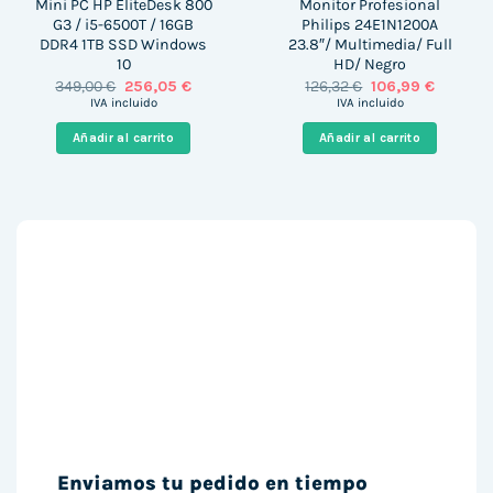
Mini PC HP EliteDesk 800
Monitor Profesional
G3 / i5-6500T / 16GB
Philips 24E1N1200A
DDR4 1TB SSD Windows
23.8″/ Multimedia/ Full
10
HD/ Negro
El
El
El
El
349,00
€
256,05
€
126,32
€
106,99
€
precio
precio
precio
precio
IVA incluido
IVA incluido
original
actual
original
actual
era:
es:
era:
es:
Añadir al carrito
Añadir al carrito
349,00 €.
256,05 €.
126,32 €.
106,99 €
Enviamos tu pedido en tiempo