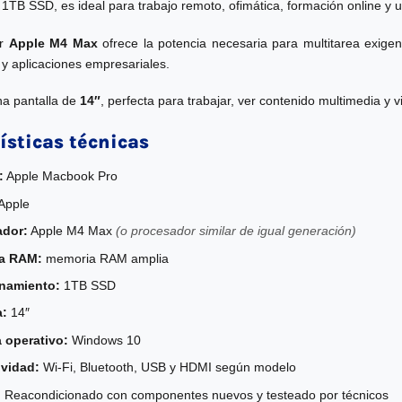
1TB SSD, es ideal para trabajo remoto, ofimática, formación online y u
or
Apple M4 Max
ofrece la potencia necesaria para multitarea exigent
y aplicaciones empresariales.
a pantalla de
14″
, perfecta para trabajar, ver contenido multimedia y
ísticas técnicas
:
Apple Macbook Pro
Apple
ador:
Apple M4 Max
(o procesador similar de igual generación)
a RAM:
memoria RAM amplia
namiento:
1TB SSD
a:
14″
 operativo:
Windows 10
vidad:
Wi-Fi, Bluetooth, USB y HDMI según modelo
:
Reacondicionado con componentes nuevos y testeado por técnicos