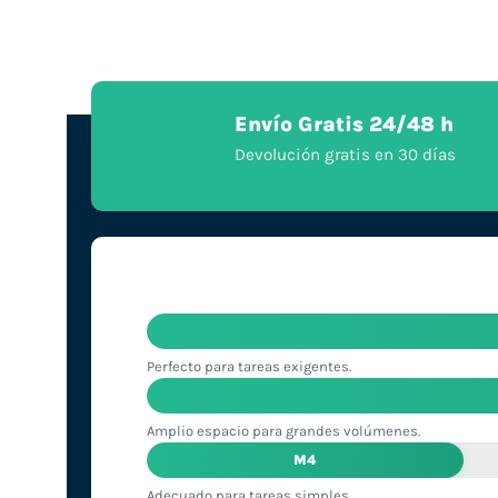
Envío Gratis 24/48 h
Devolución gratis en 30 días
Perfecto para tareas exigentes.
Amplio espacio para grandes volúmenes.
M4
Adecuado para tareas simples.