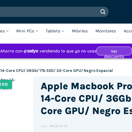
les
Mini PCs
Tablets
Móviles
Monitores
Acc
 14-Core CPU/ 36Gb/ 1Tb SSD/ 32-Core GPU/ Negro Espacial
Apple Macbook Pro
EVO
14-Core CPU/ 36Gb
Core GPU/ Negro E
MX2K3Y/A
SKU: