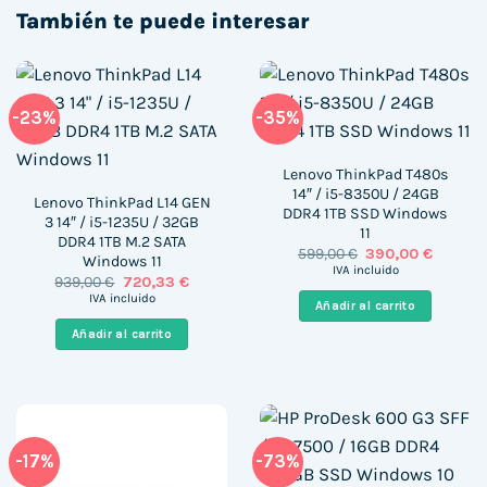
También te puede interesar
-23%
-35%
Lenovo ThinkPad T480s
14″ / i5-8350U / 24GB
Lenovo ThinkPad L14 GEN
DDR4 1TB SSD Windows
3 14″ / i5-1235U / 32GB
11
DDR4 1TB M.2 SATA
El
El
599,00
€
390,00
€
Windows 11
precio
precio
IVA incluido
El
El
939,00
€
720,33
€
original
actual
precio
precio
era:
es:
IVA incluido
Añadir al carrito
original
actual
599,00 €.
390,00 
era:
es:
Añadir al carrito
939,00 €.
720,33 €.
-17%
-73%