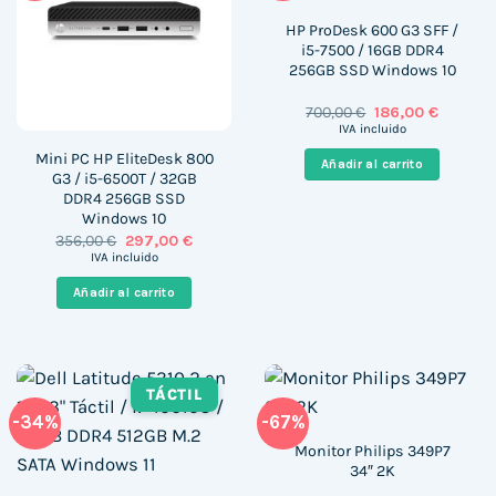
HP ProDesk 600 G3 SFF /
i5-7500 / 16GB DDR4
256GB SSD Windows 10
El
El
700,00
€
186,00
€
precio
precio
IVA incluido
original
actual
era:
es:
Mini PC HP EliteDesk 800
Añadir al carrito
700,00 €.
186,00 €
G3 / i5-6500T / 32GB
DDR4 256GB SSD
Windows 10
El
El
356,00
€
297,00
€
precio
precio
IVA incluido
original
actual
era:
es:
Añadir al carrito
356,00 €.
297,00 €.
TÁCTIL
-34%
-67%
Monitor Philips 349P7
34″ 2K