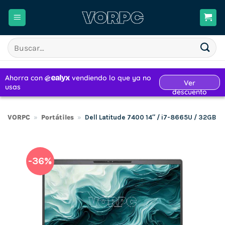
Saltar
al
contenido
Buscar
por:
VORPC
»
Portátiles
»
Dell Latitude 7400 14″ / i7-8665U / 32GB
-36%