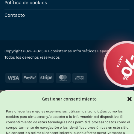
Política de cookies
Contacto
Copyright 2022-2025 © Ecosistemas Informáticos España SL –
HA
Todos los derechos reservados
Visa
PayPal
Stripe
MasterCard
Cash
On
Delivery
Gestionar consentimiento
×
Para ofrecer las mejores experiencias, utilizamos tecnologías como las
cookies para almacenar y/o acceder a la información del dispositivo. El
consentimiento de estas tecnologías nos permitirá procesar datos como el
comportamiento de navegación o las identificaciones únicas en este sitio.
OUTLET VORPC
No consentir o retirar el consentimiento, puede afectar negativamente a