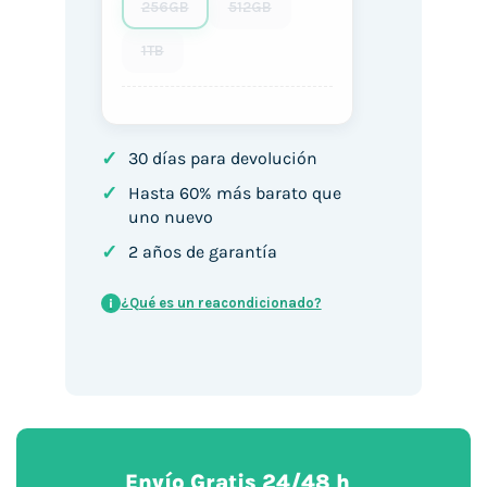
256GB
512GB
1TB
✓
30 días para devolución
✓
Hasta 60% más barato que
uno nuevo
✓
2 años de garantía
¿Qué es un reacondicionado?
i
Envío Gratis 24/48 h