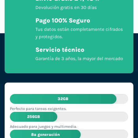
Devolución gratis en 30 días
Pago 100% Seguro
Tus datos están completamente cifrados
y protegidos.
Servicio técnico
Garantía de 3 años, la mayor del mercado
32GB
Perfecto para tareas exigentes.
256GB
Adecuado para juegos y multimedia.
8ª generación