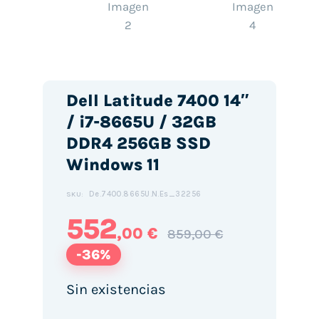
Dell Latitude 7400 14″
/ i7-8665U / 32GB
DDR4 256GB SSD
Windows 11
De.7400.8665U.N.Es_32256
SKU:
552
,00 €
859,00 €
-36%
Sin existencias