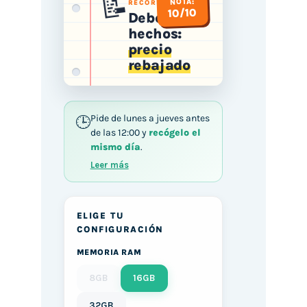
📝
NOTA:
RECORTADAS
10/10
Deberes
hechos:
precio
rebajado
Pide de lunes a jueves antes
de las 12:00 y
recógelo el
mismo día
.
Leer más
ELIGE TU
CONFIGURACIÓN
MEMORIA RAM
8GB
16GB
32GB