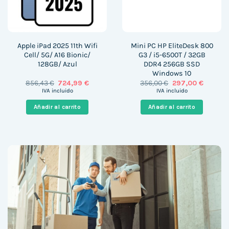
Apple iPad 2025 11th Wifi
Mini PC HP EliteDesk 800
Cell/ 5G/ A16 Bionic/
G3 / i5-6500T / 32GB
128GB/ Azul
DDR4 256GB SSD
Windows 10
El
El
El
El
856,43
€
724,99
€
356,00
€
297,00
€
precio
precio
precio
precio
IVA incluido
IVA incluido
original
actual
original
actual
era:
es:
era:
es:
Añadir al carrito
Añadir al carrito
856,43 €.
724,99 €.
356,00 €.
297,00 €