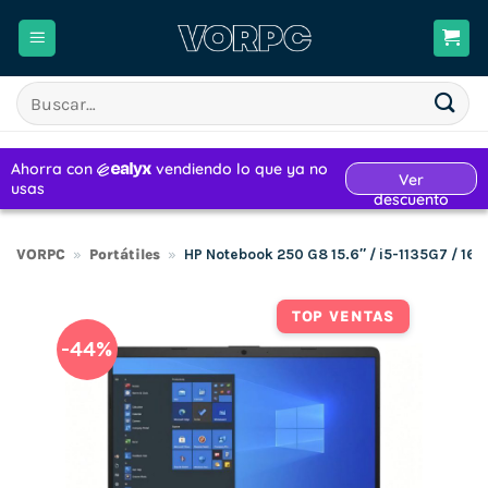
Saltar
al
contenido
Buscar
por:
VORPC
»
Portátiles
»
HP Notebook 250 G8 15.6″ / i5-1135G7 / 16
TOP VENTAS
-44%