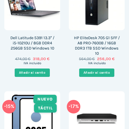
Dell Latitude 5391 13.3″ /
HP EliteDesk 705 G1 SFF /
i5-10210U / 8GB DDR4
A8 PRO-7600B / 16GB
256GB SSD Windows 10
DDR3 1TB SSD Windows
10
El
El
El
El
474,00
€
318,00
€
564,00
€
256,00
€
precio
precio
precio
precio
IVA incluido
IVA incluido
original
actual
original
actual
era:
es:
era:
es:
Añadir al carrito
Añadir al carrito
474,00 €.
318,00 €.
564,00 €.
256,00 
NUEVO
-15%
-17%
TÁCTIL