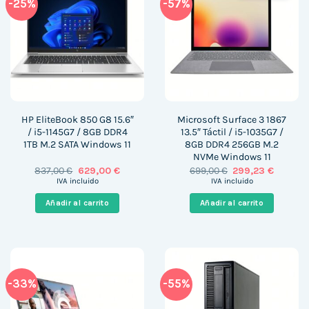
-25%
-57%
HP EliteBook 850 G8 15.6″
Microsoft Surface 3 1867
/ i5-1145G7 / 8GB DDR4
13.5″ Táctil / i5-1035G7 /
1TB M.2 SATA Windows 11
8GB DDR4 256GB M.2
NVMe Windows 11
El
El
El
El
837,00
€
629,00
€
699,00
€
299,23
€
precio
precio
precio
precio
IVA incluido
IVA incluido
original
actual
original
actual
era:
es:
era:
es:
Añadir al carrito
Añadir al carrito
837,00 €.
629,00 €.
699,00 €.
299,23 €
-33%
-55%