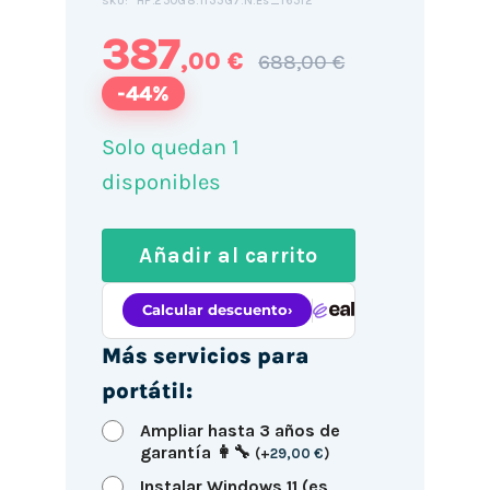
HP.250G8.1135G7.N.Es_16512
SKU:
387
,00 €
688,00 €
-44%
Solo quedan 1
disponibles
Añadir al carrito
Más servicios para
portátil:
Ampliar hasta 3 años de
garantía 👩‍🔧
(
+
29,00
€
)
Instalar Windows 11 (es