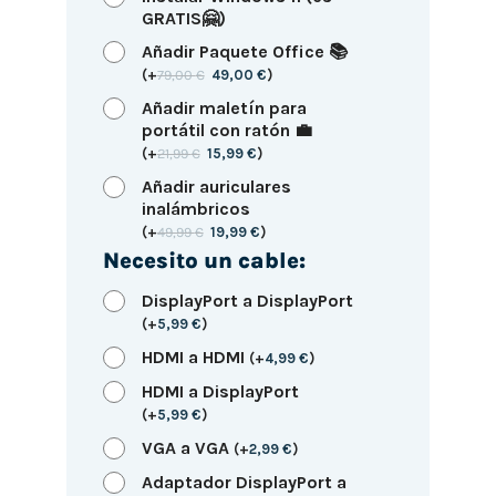
GRATIS🤗)
Añadir Paquete Office 📚
(
+
79,00
€
49,00
€
)
Añadir maletín para
portátil con ratón 💼
(
+
21,99
€
15,99
€
)
Añadir auriculares
inalámbricos
(
+
49,99
€
19,99
€
)
Necesito un cable:
DisplayPort a DisplayPort
(
+
5,99
€
)
HDMI a HDMI
(
+
4,99
€
)
HDMI a DisplayPort
(
+
5,99
€
)
VGA a VGA
(
+
2,99
€
)
Adaptador DisplayPort a