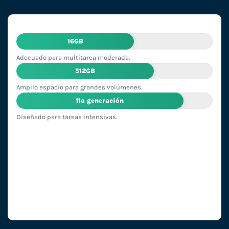
16GB
Adecuado para multitarea moderada.
512GB
Amplio espacio para grandes volúmenes.
11ª generación
Diseñado para tareas intensivas.