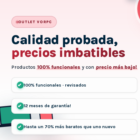
-
OUTLET VORPC
Calidad probada,
precios imbatibles
Productos
100% funcionales
y con
precio más bajo!
100% funcionales · revisados
12 meses de garantía!
Hasta un 70% más baratos que uno nuevo