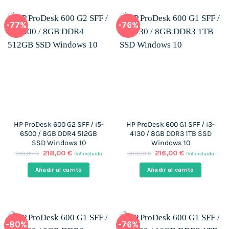
-77%
-76%
HP ProDesk 600 G2 SFF / i5-
HP ProDesk 600 G1 SFF / i3-
6500 / 8GB DDR4 512GB
4130 / 8GB DDR3 1TB SSD
SSD Windows 10
Windows 10
El
El
El
El
218,00
€
216,00
€
949,00
€
899,00
€
IVA incluido
IVA incluido
precio
precio
precio
precio
original
actual
original
actual
Añadir al carrito
Añadir al carrito
era:
es:
era:
es:
949,00 €.
218,00 €.
899,00 €.
216,00 €.
-80%
-76%