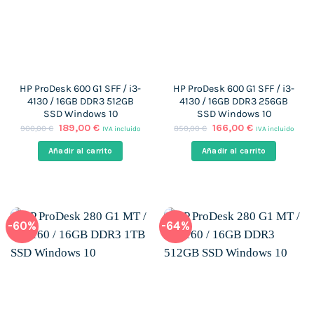
HP ProDesk 600 G1 SFF / i3-
HP ProDesk 600 G1 SFF / i3-
4130 / 16GB DDR3 512GB
4130 / 16GB DDR3 256GB
SSD Windows 10
SSD Windows 10
El
El
El
El
189,00
€
166,00
€
900,00
€
850,00
€
IVA incluido
IVA incluido
precio
precio
precio
precio
original
actual
original
actual
Añadir al carrito
Añadir al carrito
era:
es:
era:
es:
900,00 €.
189,00 €.
850,00 €.
166,00 €.
-60%
-64%