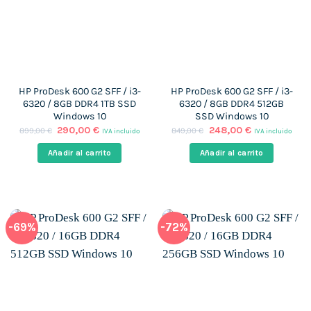
HP ProDesk 600 G2 SFF / i3-
HP ProDesk 600 G2 SFF / i3-
6320 / 8GB DDR4 1TB SSD
6320 / 8GB DDR4 512GB
Windows 10
SSD Windows 10
El
El
El
El
290,00
€
248,00
€
899,00
€
849,00
€
IVA incluido
IVA incluido
precio
precio
precio
precio
original
actual
original
actual
Añadir al carrito
Añadir al carrito
era:
es:
era:
es:
899,00 €.
290,00 €.
849,00 €.
248,00 €.
-69%
-72%