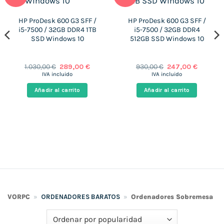
HP ProDesk 600 G3 SFF /
HP ProDesk 600 G3 SFF /
i5-7500 / 32GB DDR4 1TB
i5-7500 / 32GB DDR4
SSD Windows 10
512GB SSD Windows 10
El
El
El
El
1.030,00
€
289,00
€
930,00
€
247,00
€
precio
precio
precio
precio
IVA incluido
IVA incluido
original
actual
original
actual
era:
es:
era:
es:
Añadir al carrito
Añadir al carrito
 €.
1.030,00 €.
289,00 €.
930,00 €.
247,00 €
VORPC
»
ORDENADORES BARATOS
»
Ordenadores Sobremesa
»