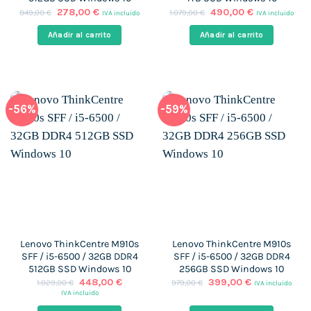
El
El
El
El
278,00
€
490,00
€
849,00
€
1.079,00
€
IVA incluido
IVA incluido
precio
precio
precio
precio
original
actual
original
actual
Añadir al carrito
Añadir al carrito
era:
es:
era:
es:
849,00 €.
278,00 €.
1.079,00 €.
490,00 €.
-56%
-59%
Lenovo ThinkCentre M910s
Lenovo ThinkCentre M910s
SFF / i5-6500 / 32GB DDR4
SFF / i5-6500 / 32GB DDR4
512GB SSD Windows 10
256GB SSD Windows 10
El
El
El
El
448,00
€
399,00
€
1.029,00
€
979,00
€
IVA incluido
precio
precio
precio
precio
IVA incluido
original
actual
original
actual
era:
es:
era:
es: