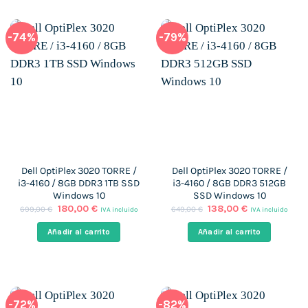
-74%
-79%
Dell OptiPlex 3020 TORRE /
Dell OptiPlex 3020 TORRE /
i3-4160 / 8GB DDR3 1TB SSD
i3-4160 / 8GB DDR3 512GB
Windows 10
SSD Windows 10
El
El
El
El
180,00
€
138,00
€
699,00
€
649,00
€
IVA incluido
IVA incluido
precio
precio
precio
precio
original
actual
original
actual
Añadir al carrito
Añadir al carrito
era:
es:
era:
es:
699,00 €.
180,00 €.
649,00 €.
138,00 €.
-72%
-82%