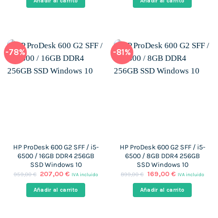
Añadir al carrito
Añadir al carrito
1.059,00 €.
298,00 €.
1.009,00 €.
256,00 
-78%
-81%
HP ProDesk 600 G2 SFF / i5-
HP ProDesk 600 G2 SFF / i5-
6500 / 16GB DDR4 256GB
6500 / 8GB DDR4 256GB
SSD Windows 10
SSD Windows 10
El
El
El
El
207,00
€
169,00
€
959,00
€
899,00
€
IVA incluido
IVA incluido
precio
precio
precio
precio
original
actual
original
actual
Añadir al carrito
Añadir al carrito
era:
es:
era:
es:
959,00 €.
207,00 €.
899,00 €.
169,00 €.