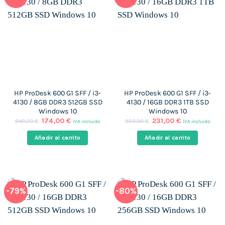
HP ProDesk 600 G1 SFF / i3-
HP ProDesk 600 G1 SFF / i3-
4130 / 8GB DDR3 512GB SSD
4130 / 16GB DDR3 1TB SSD
Windows 10
Windows 10
El
El
El
El
174,00
€
231,00
€
849,00
€
950,00
€
IVA incluido
IVA incluido
precio
precio
precio
precio
original
actual
original
actual
Añadir al carrito
Añadir al carrito
era:
es:
era:
es:
849,00 €.
174,00 €.
950,00 €.
231,00 €.
-79%
-80%