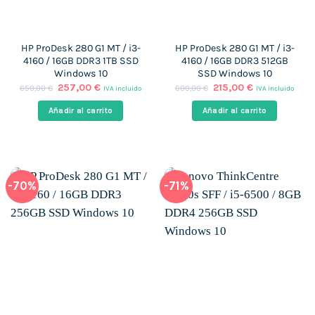
HP ProDesk 280 G1 MT / i3-
HP ProDesk 280 G1 MT / i3-
4160 / 16GB DDR3 1TB SSD
4160 / 16GB DDR3 512GB
Windows 10
SSD Windows 10
El
El
El
El
257,00
€
215,00
€
650,00
€
600,00
€
IVA incluido
IVA incluido
precio
precio
precio
precio
original
actual
original
actual
Añadir al carrito
Añadir al carrito
era:
es:
era:
es:
650,00 €.
257,00 €.
600,00 €.
215,00 €.
-70%
-71%