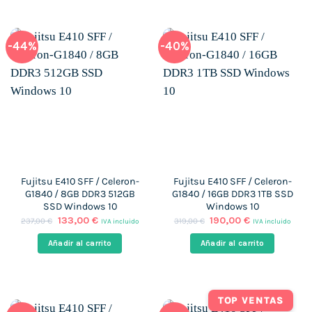
-44%
-40%
Fujitsu E410 SFF / Celeron-
Fujitsu E410 SFF / Celeron-
G1840 / 8GB DDR3 512GB
G1840 / 16GB DDR3 1TB SSD
SSD Windows 10
Windows 10
El
El
El
El
133,00
€
190,00
€
237,00
€
319,00
€
IVA incluido
IVA incluido
precio
precio
precio
precio
original
actual
original
actual
Añadir al carrito
Añadir al carrito
era:
es:
era:
es:
237,00 €.
133,00 €.
319,00 €.
190,00 €.
TOP VENTAS