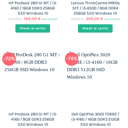
HP ProDesk 280 G1 MT / i3-
Lenovo ThinkCentre M910s
4160 / 16GB DDR3 256GB
SFF / i5-6500 / 8GB DDR4
SSD Windows 10
256GB SSD Windows 10
El
El
El
El
166,00
€
229,00
€
550,00
€
799,00
€
IVA incluido
IVA incluido
precio
precio
precio
precio
original
actual
original
actual
Añadir al carrito
Añadir al carrito
era:
es:
era:
es:
550,00 €.
166,00 €.
799,00 €.
229,00 €.
-72%
-76%
HP ProDesk 280 G1 MT / i3-
Dell OptiPlex 3020 TORRE /
4160 / 8GB DDR3 256GB
i3-4160 / 16GB DDR3 512GB
SSD Windows 10
SSD Windows 10