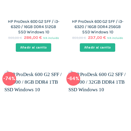
HP ProDesk 600 G2 SFF / i3-
HP ProDesk 600 G2 SFF / i3-
6320 / 16GB DDR4 512GB
6320 / 16GB DDR4 256GB
SSD Windows 10
SSD Windows 10
El
El
El
El
286,00
€
237,00
€
909,00
€
859,00
€
IVA incluido
IVA incluido
precio
precio
precio
precio
original
actual
original
actual
Añadir al carrito
Añadir al carrito
era:
es:
era:
es:
909,00 €.
286,00 €.
859,00 €.
237,00 €.
-74%
-64%