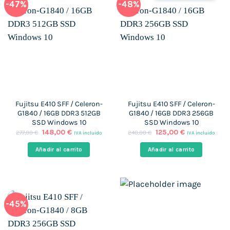
-47%
-48%
Fujitsu E410 SFF / Celeron-
Fujitsu E410 SFF / Celeron-
G1840 / 16GB DDR3 512GB
G1840 / 16GB DDR3 256GB
SSD Windows 10
SSD Windows 10
El
El
El
El
148,00
€
125,00
€
277,00
€
240,00
€
IVA incluido
IVA incluido
precio
precio
precio
precio
original
actual
original
actual
Añadir al carrito
Añadir al carrito
era:
es:
era:
es:
277,00 €.
148,00 €.
240,00 €.
125,00 €.
-45%