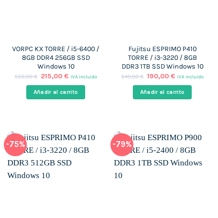
VORPC KX TORRE / i5-6400 /
Fujitsu ESPRIMO P410
8GB DDR4 256GB SSD
TORRE / i3-3220 / 8GB
Windows 10
DDR3 1TB SSD Windows 10
El
El
El
El
215,00
€
190,00
€
550,00
€
649,00
€
IVA incluido
IVA incluido
precio
precio
precio
precio
original
actual
original
actual
Añadir al carrito
Añadir al carrito
era:
es:
era:
es:
550,00 €.
215,00 €.
649,00 €.
190,00 €.
-75%
-79%