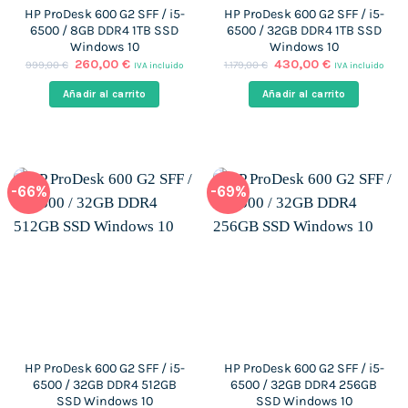
HP ProDesk 600 G2 SFF / i5-
HP ProDesk 600 G2 SFF / i5-
6500 / 8GB DDR4 1TB SSD
6500 / 32GB DDR4 1TB SSD
Windows 10
Windows 10
El
El
El
El
260,00
€
430,00
€
999,00
€
1.179,00
€
IVA incluido
IVA incluido
precio
precio
precio
precio
original
actual
original
actual
Añadir al carrito
Añadir al carrito
era:
es:
era:
es:
999,00 €.
260,00 €.
1.179,00 €.
430,00 €.
-66%
-69%
HP ProDesk 600 G2 SFF / i5-
HP ProDesk 600 G2 SFF / i5-
6500 / 32GB DDR4 512GB
6500 / 32GB DDR4 256GB
SSD Windows 10
SSD Windows 10