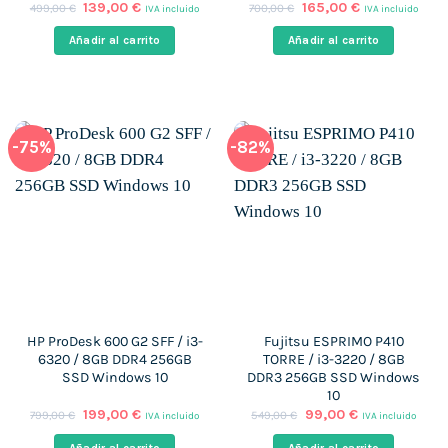
El
El
El
El
139,00
€
165,00
€
499,00
€
700,00
€
IVA incluido
IVA incluido
precio
precio
precio
precio
original
actual
original
actual
Añadir al carrito
Añadir al carrito
era:
es:
era:
es:
499,00 €.
139,00 €.
700,00 €.
165,00 €.
-75%
-82%
HP ProDesk 600 G2 SFF / i3-
Fujitsu ESPRIMO P410
6320 / 8GB DDR4 256GB
TORRE / i3-3220 / 8GB
SSD Windows 10
DDR3 256GB SSD Windows
10
El
El
El
El
199,00
€
99,00
€
799,00
€
549,00
€
IVA incluido
IVA incluido
precio
precio
precio
precio
original
actual
original
actual