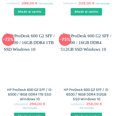
El
El
El
El
388,00
€
339,00
€
1.129,00
€
1.079,00
€
IVA incluido
IVA incluido
precio
precio
precio
precio
original
actual
original
actual
Añadir al carrito
Añadir al carrito
era:
es:
era:
es:
1.129,00 €.
388,00 €.
1.079,00 €.
339,00 €.
-72%
-75%
HP ProDesk 600 G2 SFF / i5-
HP ProDesk 600 G2 SFF / i5-
6500 / 16GB DDR4 1TB SSD
6500 / 16GB DDR4 512GB
Windows 10
SSD Windows 10
El
El
El
El
298,00
€
256,00
€
1.059,00
€
1.009,00
€
precio
precio
precio
precio
IVA incluido
IVA incluido
original
actual
original
actual
era:
es:
era:
es: