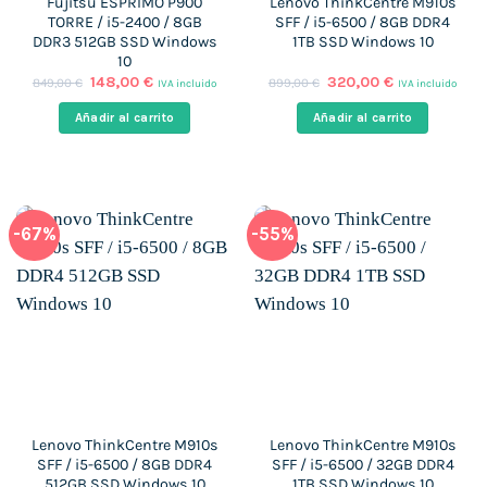
Fujitsu ESPRIMO P900
Lenovo ThinkCentre M910s
TORRE / i5-2400 / 8GB
SFF / i5-6500 / 8GB DDR4
DDR3 512GB SSD Windows
1TB SSD Windows 10
10
El
El
El
El
148,00
€
320,00
€
849,00
€
899,00
€
IVA incluido
IVA incluido
precio
precio
precio
precio
original
actual
original
actual
Añadir al carrito
Añadir al carrito
era:
es:
era:
es:
849,00 €.
148,00 €.
899,00 €.
320,00 €.
-67%
-55%
Lenovo ThinkCentre M910s
Lenovo ThinkCentre M910s
SFF / i5-6500 / 8GB DDR4
SFF / i5-6500 / 32GB DDR4
512GB SSD Windows 10
1TB SSD Windows 10