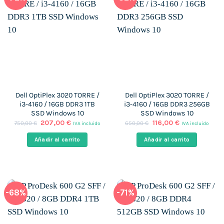
Dell OptiPlex 3020 TORRE /
Dell OptiPlex 3020 TORRE /
i3-4160 / 16GB DDR3 1TB
i3-4160 / 16GB DDR3 256GB
SSD Windows 10
SSD Windows 10
El
El
El
El
207,00
€
116,00
€
750,00
€
650,00
€
IVA incluido
IVA incluido
precio
precio
precio
precio
original
actual
original
actual
Añadir al carrito
Añadir al carrito
era:
es:
era:
es:
750,00 €.
207,00 €.
650,00 €.
116,00 €.
-68%
-71%