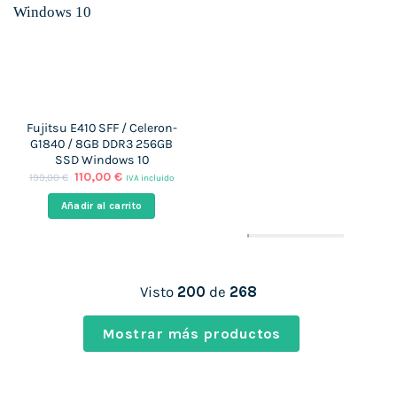
Fujitsu E410 SFF / Celeron-
G1840 / 8GB DDR3 256GB
SSD Windows 10
El
El
110,00
€
199,00
€
IVA incluido
precio
precio
original
actual
Añadir al carrito
era:
es:
199,00 €.
110,00 €.
Visto
200
de
268
Mostrar más productos