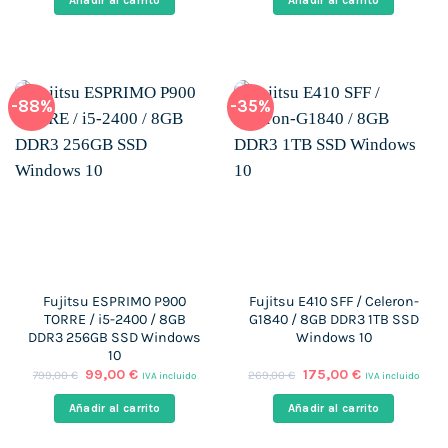
Añadir al carrito
Añadir al carrito
era:
es:
era:
es:
799,00 €.
199,00 €.
549,00 €.
99,00 €.
-88%
-35%
Fujitsu ESPRIMO P900
Fujitsu E410 SFF / Celeron-
TORRE / i5-2400 / 8GB
G1840 / 8GB DDR3 1TB SSD
DDR3 256GB SSD Windows
Windows 10
10
El
El
El
El
99,00
€
175,00
€
799,00
€
269,00
€
IVA incluido
IVA incluido
precio
precio
precio
precio
original
actual
original
actual
Añadir al carrito
Añadir al carrito
era:
es:
era:
es:
799,00 €.
99,00 €.
269,00 €.
175,00 €.