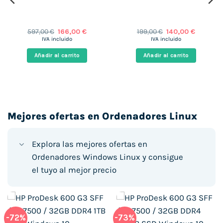
El
El
El
El
597,00
€
166,00
€
199,00
€
140,00
€
precio
precio
precio
precio
IVA incluido
IVA incluido
original
actual
original
actual
era:
es:
era:
es:
Añadir al carrito
Añadir al carrito
597,00 €.
166,00 €.
199,00 €.
140,00 €.
 €.
Mejores ofertas en Ordenadores Linux
Explora las mejores ofertas en
Ordenadores Windows Linux y consigue
el tuyo al mejor precio
-72%
-73%