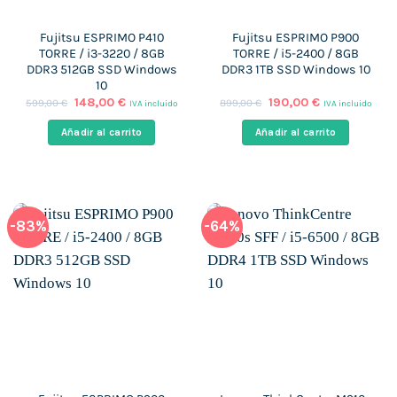
Fujitsu ESPRIMO P410
Fujitsu ESPRIMO P900
TORRE / i3-3220 / 8GB
TORRE / i5-2400 / 8GB
DDR3 512GB SSD Windows
DDR3 1TB SSD Windows 10
10
El
El
El
El
148,00
€
190,00
€
599,00
€
899,00
€
IVA incluido
IVA incluido
precio
precio
precio
precio
original
actual
original
actual
Añadir al carrito
Añadir al carrito
era:
es:
era:
es:
599,00 €.
148,00 €.
899,00 €.
190,00 €.
-83%
-64%