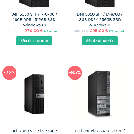
Dell 5050 SFF / i7-6700 /
Dell 5050 SFF / i7-6700 /
16GB DDR4 512GB SSD
8GB DDR4 256GB SSD
Windows 10
Windows 10
El
El
El
El
270,00
€
225,00
€
359,00
€
499,00
€
IVA incluido
IVA incluido
precio
precio
precio
precio
original
actual
original
actual
Añadir al carrito
Añadir al carrito
era:
es:
era:
es:
359,00 €.
270,00 €.
499,00 €.
225,00 €.
-72%
-85%
Dell 7050 SFF / i5-7500 /
Dell OptiPlex 3020 TORRE /