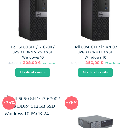
Dell 5050 SFF / i7-6700 /
Dell 5050 SFF / i7-6700 /
32GB DDR4 512GB SSD
32GB DDR4 1TB SSD
Windows 10
Windows 10
El
El
El
El
308,00
€
350,00
€
474,00
€
457,00
€
IVA incluido
IVA incluido
precio
precio
precio
precio
original
actual
original
actual
Añadir al carrito
Añadir al carrito
era:
es:
era:
es:
474,00 €.
308,00 €.
457,00 €.
350,00 €.
-25%
-79%