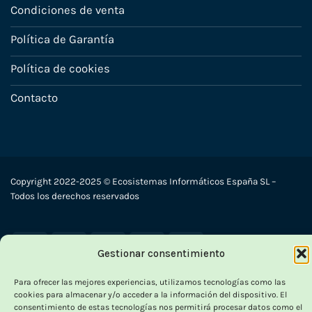
Condiciones de venta
Política de Garantía
Política de cookies
Contacto
Copyright 2022-2025 © Ecosistemas Informáticos España SL –
Todos los derechos reservados
Visa
PayPal
Stripe
MasterCard
Cash
Gestionar consentimiento
On
Delivery
Para ofrecer las mejores experiencias, utilizamos tecnologías como las
cookies para almacenar y/o acceder a la información del dispositivo. El
consentimiento de estas tecnologías nos permitirá procesar datos como el