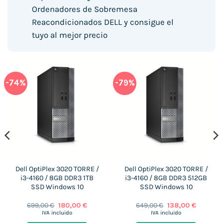
Ordenadores de Sobremesa
Reacondicionados DELL y consigue el
tuyo al mejor precio
-74%
-79%
o
l
Dell OptiPlex 3020 TORRE /
Dell OptiPlex 3020 TORRE /
0 €.
i3-4160 / 8GB DDR3 1TB
i3-4160 / 8GB DDR3 512GB
SSD Windows 10
SSD Windows 10
El
El
El
El
699,00
€
180,00
€
649,00
€
138,00
€
precio
precio
precio
precio
IVA incluido
IVA incluido
original
actual
original
actual