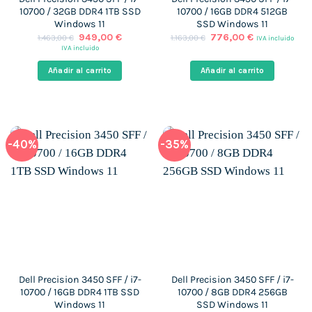
10700 / 32GB DDR4 1TB SSD
10700 / 16GB DDR4 512GB
Windows 11
SSD Windows 11
El
El
El
El
949,00
€
776,00
€
1.463,00
€
1.163,00
€
IVA incluido
precio
precio
precio
precio
IVA incluido
original
actual
original
actual
era:
es:
era:
es:
Añadir al carrito
Añadir al carrito
1.463,00 €.
949,00 €.
1.163,00 €.
776,00 €.
-40%
-35%
Dell Precision 3450 SFF / i7-
Dell Precision 3450 SFF / i7-
10700 / 16GB DDR4 1TB SSD
10700 / 8GB DDR4 256GB
Windows 11
SSD Windows 11