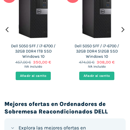
Dell 5050 SFF / i7-6700 /
Dell 5050 SFF / i7-6700 /
32GB DDR4 1TB SSD
32GB DDR4 512GB SSD
Windows 10
Windows 10
El
El
El
El
457,00
€
350,00
€
474,00
€
308,00
€
precio
precio
precio
precio
IVA incluido
IVA incluido
original
actual
original
actual
era:
es:
era:
es:
Añadir al carrito
Añadir al carrito
€.
457,00 €.
350,00 €.
474,00 €.
308,00 €
Mejores ofertas en Ordenadores de
Sobremesa Reacondicionados DELL
Explora las mejores ofertas en