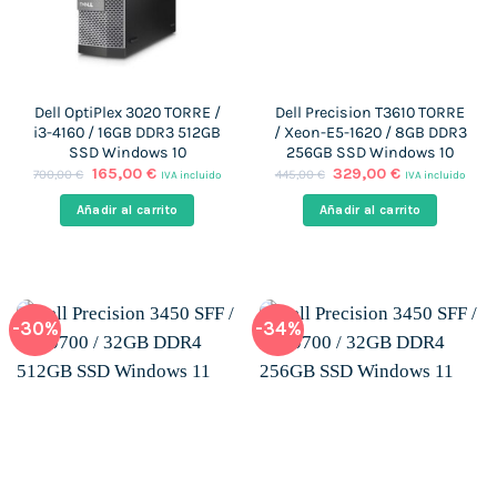
Dell OptiPlex 3020 TORRE /
Dell Precision T3610 TORRE
i3-4160 / 16GB DDR3 512GB
/ Xeon-E5-1620 / 8GB DDR3
SSD Windows 10
256GB SSD Windows 10
El
El
El
El
165,00
€
329,00
€
700,00
€
445,00
€
IVA incluido
IVA incluido
precio
precio
precio
precio
original
actual
original
actual
Añadir al carrito
Añadir al carrito
era:
es:
era:
es:
700,00 €.
165,00 €.
445,00 €.
329,00 €.
-30%
-34%