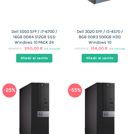
Dell 5050 SFF / i7-6700 /
Dell 3020 SFF / i5-4570 /
16GB DDR4 512GB SSD
8GB DDR3 500GB HDD
Windows 10 PACK 24
Windows 10
El
El
El
El
350,00
€
124,00
€
464,00
€
599,00
€
IVA incluido
IVA incluido
precio
precio
precio
precio
original
actual
original
actual
Añadir al carrito
Añadir al carrito
era:
es:
era:
es:
464,00 €.
350,00 €.
599,00 €.
124,00 €.
-25%
-55%