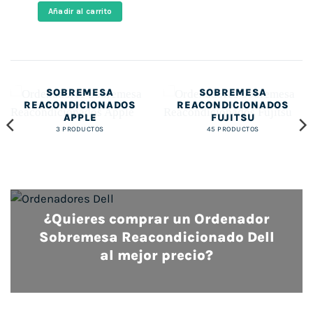
original
actual
Añadir al carrito
era:
es:
378,00 €.
149,00 €.
ORDENADORES
ORDENADORES
SOBREMESA
SOBREMESA
REACONDICIONADOS
REACONDICIONADOS
APPLE
FUJITSU
3 PRODUCTOS
45 PRODUCTOS
¿Quieres comprar un Ordenador
Sobremesa Reacondicionado Dell
al mejor precio?