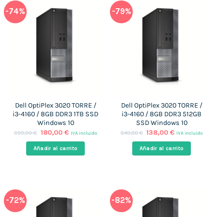
-74%
-79%
Dell OptiPlex 3020 TORRE /
Dell OptiPlex 3020 TORRE /
i3-4160 / 8GB DDR3 1TB SSD
i3-4160 / 8GB DDR3 512GB
Windows 10
SSD Windows 10
El
El
El
El
180,00
€
138,00
€
699,00
€
649,00
€
IVA incluido
IVA incluido
precio
precio
precio
precio
original
actual
original
actual
Añadir al carrito
Añadir al carrito
era:
es:
era:
es:
699,00 €.
180,00 €.
649,00 €.
138,00 €.
-72%
-82%