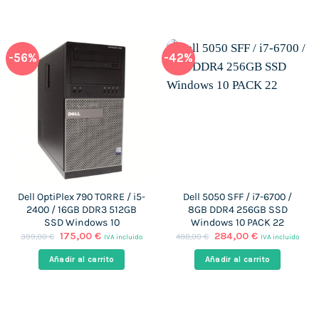
-56%
-42%
Dell OptiPlex 790 TORRE / i5-
Dell 5050 SFF / i7-6700 /
2400 / 16GB DDR3 512GB
8GB DDR4 256GB SSD
SSD Windows 10
Windows 10 PACK 22
El
El
El
El
175,00
€
284,00
€
399,00
€
488,00
€
IVA incluido
IVA incluido
precio
precio
precio
precio
original
actual
original
actual
Añadir al carrito
Añadir al carrito
era:
es:
era:
es:
399,00 €.
175,00 €.
488,00 €.
284,00 €.