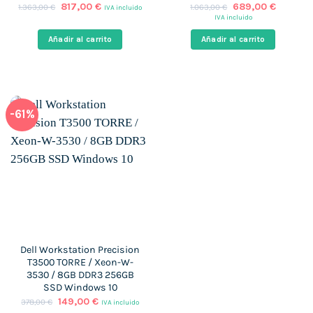
El
El
El
El
817,00
€
689,00
€
1.363,00
€
1.063,00
€
IVA incluido
precio
precio
precio
precio
IVA incluido
original
actual
original
actual
era:
es:
era:
es:
Añadir al carrito
Añadir al carrito
1.363,00 €.
817,00 €.
1.063,00 €.
689,00 
-61%
Dell Workstation Precision
T3500 TORRE / Xeon-W-
3530 / 8GB DDR3 256GB
SSD Windows 10
El
El
149,00
€
378,00
€
IVA incluido
precio
precio