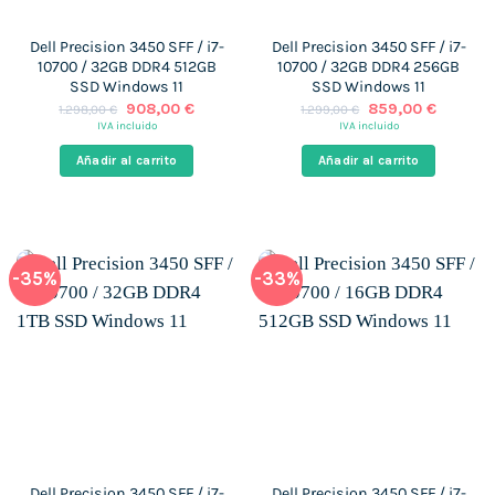
Dell Precision 3450 SFF / i7-
Dell Precision 3450 SFF / i7-
10700 / 32GB DDR4 512GB
10700 / 32GB DDR4 256GB
SSD Windows 11
SSD Windows 11
El
El
El
El
908,00
€
859,00
€
1.298,00
€
1.299,00
€
precio
precio
precio
precio
IVA incluido
IVA incluido
original
actual
original
actual
era:
es:
era:
es:
Añadir al carrito
Añadir al carrito
1.298,00 €.
908,00 €.
1.299,00 €.
859,00 
-35%
-33%
Dell Precision 3450 SFF / i7-
Dell Precision 3450 SFF / i7-