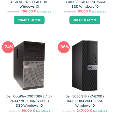
8GB DDR4 500GB HDD
i3-4160 / 8GB DDR3 256GB
Windows 10
SSD Windows 10
El
El
El
El
166,00
€
89,00
€
599,00
€
599,00
€
IVA incluido
IVA incluido
precio
precio
precio
precio
original
actual
original
actual
Añadir al carrito
Añadir al carrito
era:
es:
era:
es:
599,00 €.
166,00 €.
599,00 €.
89,00 €.
-74%
-36%
Dell OptiPlex 790 TORRE / i5-
Dell 5050 SFF / i7-6700 /
2400 / 8GB DDR3 256GB
16GB DDR4 256GB SSD
SSD Windows 10
Windows 10
El
El
El
El
99,00
€
247,00
€
376,00
€
388,00
€
IVA incluido
IVA incluido
precio
precio
precio
precio