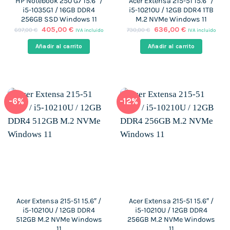
HP Notebook 250 G7 15.6″ /
Acer Extensa 215-51 15.6″ /
i5-1035G1 / 16GB DDR4
i5-10210U / 12GB DDR4 1TB
256GB SSD Windows 11
M.2 NVMe Windows 11
El
El
El
El
405,00
€
636,00
€
697,00
€
730,00
€
IVA incluido
IVA incluido
precio
precio
precio
precio
original
actual
original
actual
Añadir al carrito
Añadir al carrito
era:
es:
era:
es:
697,00 €.
405,00 €.
730,00 €.
636,00 €.
-6%
-12%
Acer Extensa 215-51 15.6″ /
Acer Extensa 215-51 15.6″ /
i5-10210U / 12GB DDR4
i5-10210U / 12GB DDR4
512GB M.2 NVMe Windows
256GB M.2 NVMe Windows
11
11