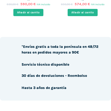
El
El
El
El
590,00
€
574,00
€
630,00
€
650,00
€
IVA incluido
IVA incluido
precio
precio
precio
precio
original
actual
original
actual
Añadir al carrito
Añadir al carrito
era:
es:
era:
es:
630,00 €.
590,00 €.
650,00 €.
574,00 €.
*Envíos gratis a toda la península en 48/72
horas en pedidos mayores a 90€
Servicio técnico disponible
30 días de devoluciones - Reembolso
Hasta 3 años de garantía