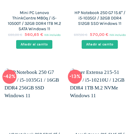
Mini PC Lenovo
HP Notebook 250 G7 15.6″ /
ThinkCentre M80q / i5-
i5-1035G1 / 32GB DDR4
10500T / 32GB DDR4 1TB M.2
512GB SSD Windows 11
SATA Windows 11
El
El
El
El
560,65
€
570,00
€
689,00
€
697,00
€
IVA incluido
IVA incluido
precio
precio
precio
precio
original
actual
original
actual
Añadir al carrito
Añadir al carrito
era:
es:
era:
es:
689,00 €.
560,65 €.
697,00 €.
570,00 €.
-42%
-13%