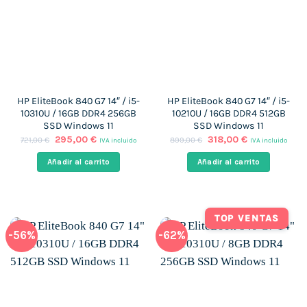
HP EliteBook 840 G7 14″ / i5-
HP EliteBook 840 G7 14″ / i5-
10310U / 16GB DDR4 256GB
10210U / 16GB DDR4 512GB
SSD Windows 11
SSD Windows 11
El
El
El
El
295,00
€
318,00
€
721,00
€
899,00
€
IVA incluido
IVA incluido
precio
precio
precio
precio
original
actual
original
actual
Añadir al carrito
Añadir al carrito
era:
es:
era:
es:
721,00 €.
295,00 €.
899,00 €.
318,00 €.
TOP VENTAS
-56%
-62%