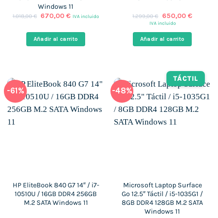
Windows 11
El
El
El
El
670,00
€
650,00
€
1.018,00
€
1.299,00
€
IVA incluido
precio
precio
precio
precio
IVA incluido
original
actual
original
actual
era:
es:
era:
es:
Añadir al carrito
Añadir al carrito
1.018,00 €.
670,00 €.
1.299,00 €.
650,00 
TÁCTIL
-61%
-48%
HP EliteBook 840 G7 14″ / i7-
Microsoft Laptop Surface
10510U / 16GB DDR4 256GB
Go 12.5″ Táctil / i5-1035G1 /
M.2 SATA Windows 11
8GB DDR4 128GB M.2 SATA
Windows 11