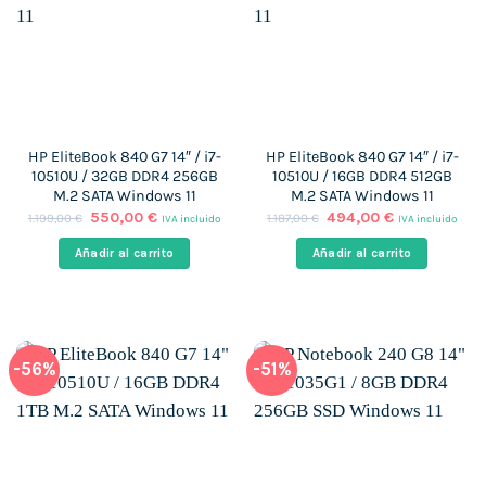
HP EliteBook 840 G7 14″ / i7-
HP EliteBook 840 G7 14″ / i7-
10510U / 32GB DDR4 256GB
10510U / 16GB DDR4 512GB
M.2 SATA Windows 11
M.2 SATA Windows 11
El
El
El
El
550,00
€
494,00
€
1.199,00
€
1.187,00
€
IVA incluido
IVA incluido
precio
precio
precio
precio
original
actual
original
actual
Añadir al carrito
Añadir al carrito
era:
es:
era:
es:
1.199,00 €.
550,00 €.
1.187,00 €.
494,00 €.
-56%
-51%