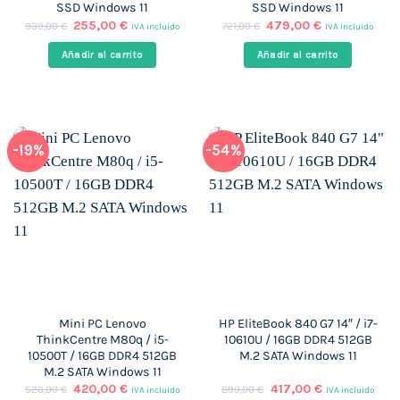
SSD Windows 11
SSD Windows 11
El
El
El
El
255,00
€
479,00
€
939,00
€
721,00
€
IVA incluido
IVA incluido
precio
precio
precio
precio
original
actual
original
actual
Añadir al carrito
Añadir al carrito
era:
es:
era:
es:
939,00 €.
255,00 €.
721,00 €.
479,00 €.
-19%
-54%
Mini PC Lenovo
HP EliteBook 840 G7 14″ / i7-
ThinkCentre M80q / i5-
10610U / 16GB DDR4 512GB
10500T / 16GB DDR4 512GB
M.2 SATA Windows 11
M.2 SATA Windows 11
El
El
El
El
420,00
€
417,00
€
520,00
€
899,00
€
IVA incluido
IVA incluido