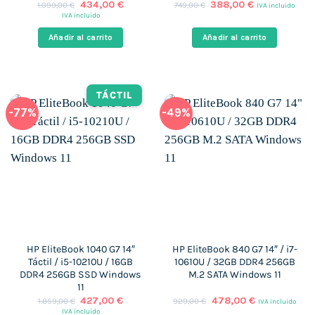
El
El
El
El
434,00
€
388,00
€
1.099,00
€
749,00
€
IVA incluido
precio
precio
precio
precio
IVA incluido
original
actual
original
actual
era:
es:
era:
es:
Añadir al carrito
Añadir al carrito
1.099,00 €.
434,00 €.
749,00 €.
388,00 €.
TÁCTIL
-77%
-49%
HP EliteBook 1040 G7 14″
HP EliteBook 840 G7 14″ / i7-
Táctil / i5-10210U / 16GB
10610U / 32GB DDR4 256GB
DDR4 256GB SSD Windows
M.2 SATA Windows 11
11
El
El
El
El
427,00
€
478,00
€
1.859,00
€
929,00
€
IVA incluido
precio
precio
precio
precio
IVA incluido