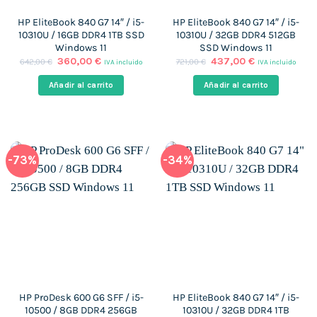
HP EliteBook 840 G7 14″ / i5-
HP EliteBook 840 G7 14″ / i5-
10310U / 16GB DDR4 1TB SSD
10310U / 32GB DDR4 512GB
Windows 11
SSD Windows 11
El
El
El
El
360,00
€
437,00
€
642,00
€
721,00
€
IVA incluido
IVA incluido
precio
precio
precio
precio
original
actual
original
actual
Añadir al carrito
Añadir al carrito
era:
es:
era:
es:
642,00 €.
360,00 €.
721,00 €.
437,00 €.
-73%
-34%
HP ProDesk 600 G6 SFF / i5-
HP EliteBook 840 G7 14″ / i5-
10500 / 8GB DDR4 256GB
10310U / 32GB DDR4 1TB