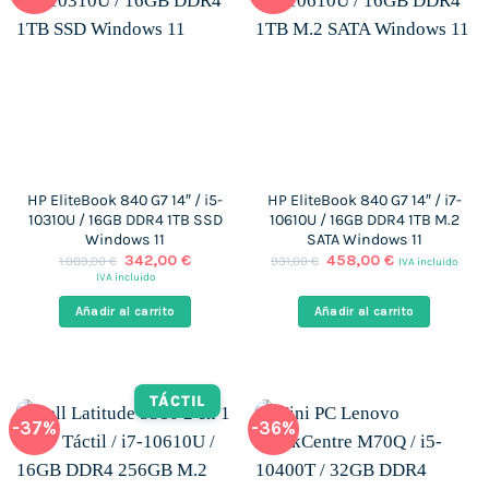
HP EliteBook 840 G7 14″ / i5-
HP EliteBook 840 G7 14″ / i7-
10310U / 16GB DDR4 1TB SSD
10610U / 16GB DDR4 1TB M.2
Windows 11
SATA Windows 11
El
El
El
El
342,00
€
458,00
€
1.089,00
€
931,00
€
IVA incluido
precio
precio
precio
precio
IVA incluido
original
actual
original
actual
era:
es:
era:
es:
Añadir al carrito
Añadir al carrito
1.089,00 €.
342,00 €.
931,00 €.
458,00 €.
TÁCTIL
-37%
-36%