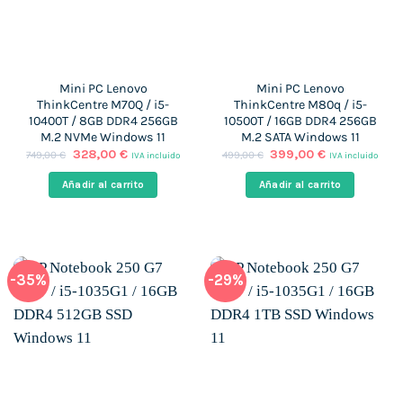
Mini PC Lenovo
Mini PC Lenovo
ThinkCentre M70Q / i5-
ThinkCentre M80q / i5-
10400T / 8GB DDR4 256GB
10500T / 16GB DDR4 256GB
M.2 NVMe Windows 11
M.2 SATA Windows 11
El
El
El
El
328,00
€
399,00
€
749,00
€
499,00
€
IVA incluido
IVA incluido
precio
precio
precio
precio
original
actual
original
actual
Añadir al carrito
Añadir al carrito
era:
es:
era:
es:
749,00 €.
328,00 €.
499,00 €.
399,00 €.
-35%
-29%