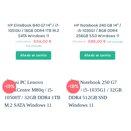
HP EliteBook 840 G7 14″ / i7-
HP Notebook 240 G8 14″ /
10510U / 16GB DDR4 1TB M.2
i5-1035G1 / 8GB DDR4
SATA Windows 11
256GB SSD Windows 11
El
El
El
El
534,00
€
389,00
€
1.222,00
€
793,00
€
IVA incluido
precio
precio
precio
precio
IVA incluido
original
actual
original
actual
era:
es:
era:
es:
Añadir al carrito
Añadir al carrito
1.222,00 €.
534,00 €.
793,00 €.
389,00 €.
-19%
-18%