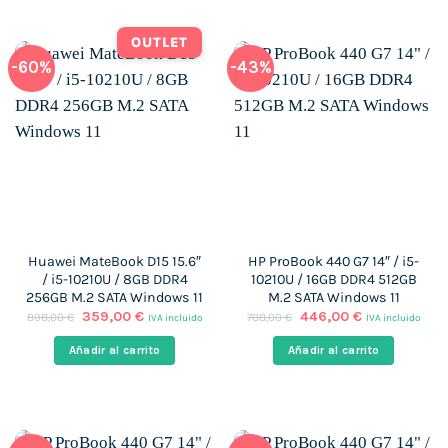
OUTLET
-60%
-43%
Huawei MateBook D15 15.6″
HP ProBook 440 G7 14″ / i5-
/ i5-10210U / 8GB DDR4
10210U / 16GB DDR4 512GB
256GB M.2 SATA Windows 11
M.2 SATA Windows 11
El
El
El
El
359,00
€
446,00
€
898,00
€
788,00
€
IVA incluido
IVA incluido
precio
precio
precio
precio
original
actual
original
actual
Añadir al carrito
Añadir al carrito
era:
es:
era:
es:
898,00 €.
359,00 €.
788,00 €.
446,00 €.