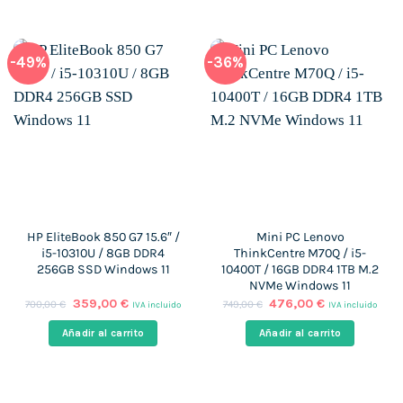
-49%
-36%
HP EliteBook 850 G7 15.6″ /
Mini PC Lenovo
i5-10310U / 8GB DDR4
ThinkCentre M70Q / i5-
256GB SSD Windows 11
10400T / 16GB DDR4 1TB M.2
NVMe Windows 11
El
El
El
El
359,00
€
476,00
€
700,00
€
749,00
€
IVA incluido
IVA incluido
precio
precio
precio
precio
original
actual
original
actual
Añadir al carrito
Añadir al carrito
era:
es:
era:
es:
700,00 €.
359,00 €.
749,00 €.
476,00 €.