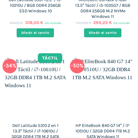
10210U / 8GB DDR4 256GB
13.5″ Táctil / i5-1035G7 / 8GB
SSD Windows 10
DDR4 256GB M.2 NVMe
Windows 11
El
El
El
El
318,00
€
299,23
€
474,00
€
1.150,00
€
IVA incluido
IVA incluido
precio
precio
precio
precio
original
actual
original
actual
Añadir al carrito
Añadir al carrito
era:
es:
era:
es:
474,00 €.
318,00 €.
1.150,00 €.
299,23 €.
TÁCTIL
-34%
-50%
Dell Latitude 5310 2 en 1
HP EliteBook 840 G7 14″ / i7-
13.3″ Táctil / i7-10610U /
10510U / 32GB DDR4 1TB M.2
32GB DDR4 1TB M.2 SATA
SATA Windows 11