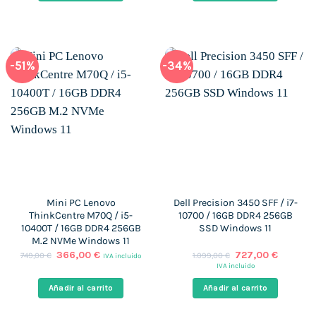
964,00 €.
538,00 €.
749,00 €.
592,00 €.
-51%
-34%
Mini PC Lenovo
Dell Precision 3450 SFF / i7-
ThinkCentre M70Q / i5-
10700 / 16GB DDR4 256GB
10400T / 16GB DDR4 256GB
SSD Windows 11
M.2 NVMe Windows 11
El
El
El
El
366,00
€
727,00
€
749,00
€
1.099,00
€
IVA incluido
precio
precio
precio
precio
IVA incluido
original
actual
original
actual
era:
es:
era:
es:
Añadir al carrito
Añadir al carrito
749,00 €.
366,00 €.
1.099,00 €.
727,00 