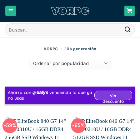
Saltar
al
contenido
Buscar
por:
VORPC
»
10ª generación
-59%
-65%