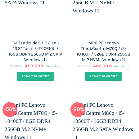
Dell Latitude 5310 2 en 1
Mini PC Lenovo
13.3″ Táctil / i7-10610U /
ThinkCentre M70Q / i5-
16GB DDR4 256GB M.2 SATA
10400T / 32GB DDR4 256GB
Windows 11
M.2 NVMe Windows 11
El
El
El
El
489,00
€
482,00
€
779,00
€
749,00
€
IVA incluido
IVA incluido
precio
precio
precio
precio
original
actual
original
actual
Añadir al carrito
Añadir al carrito
era:
es:
era:
es:
779,00 €.
489,00 €.
749,00 €.
482,00 €.
-56%
-20%