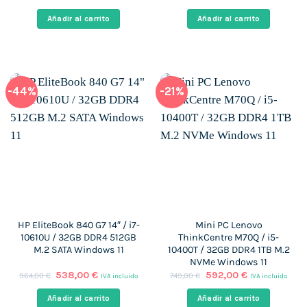
original
actual
original
actual
era:
es:
era:
es:
Añadir al carrito
Añadir al carrito
1.859,00 €.
427,00 €.
929,00 €.
478,00 €.
-44%
-21%
HP EliteBook 840 G7 14″ / i7-
Mini PC Lenovo
10610U / 32GB DDR4 512GB
ThinkCentre M70Q / i5-
M.2 SATA Windows 11
10400T / 32GB DDR4 1TB M.2
NVMe Windows 11
El
El
El
El
538,00
€
592,00
€
964,00
€
749,00
€
IVA incluido
IVA incluido
precio
precio
precio
precio
original
actual
original
actual
Añadir al carrito
Añadir al carrito
era:
es:
era:
es: