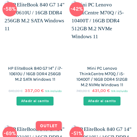
-58%
-42%
HP EliteBook 840 G7 14″ / i7-
Mini PC Lenovo
10610U / 16GB DDR4 256GB
ThinkCentre M70Q / i5-
M.2 SATA Windows 11
10400T / 16GB DDR4 512GB
M.2 NVMe Windows 11
El
El
El
El
357,00
€
431,00
€
849,00
€
749,00
€
IVA incluido
IVA incluido
precio
precio
precio
precio
original
actual
original
actual
Añadir al carrito
Añadir al carrito
era:
es:
era:
es:
849,00 €.
357,00 €.
749,00 €.
431,00 €.
OUTLET
-69%
-51%