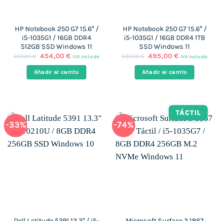
HP Notebook 250 G7 15.6″ /
HP Notebook 250 G7 15.6″ /
i5-1035G1 / 16GB DDR4
i5-1035G1 / 16GB DDR4 1TB
512GB SSD Windows 11
SSD Windows 11
El
El
El
El
454,00
€
495,00
€
697,00
€
697,00
€
IVA incluido
IVA incluido
precio
precio
precio
precio
original
actual
original
actual
Añadir al carrito
Añadir al carrito
era:
es:
era:
es:
697,00 €.
454,00 €.
697,00 €.
495,00 €.
TÁCTIL
-33%
-74%
Dell Latitude 5391 13.3″ / i5-
Microsoft Surface 3 1867