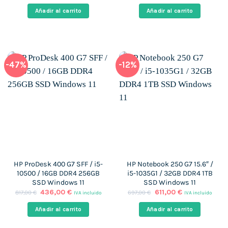
precio
precio
precio
precio
original
actual
original
actual
Añadir al carrito
Añadir al carrito
era:
es:
era:
es:
520,00 €.
420,00 €.
899,00 €.
417,00 €.
-47%
-12%
HP ProDesk 400 G7 SFF / i5-
HP Notebook 250 G7 15.6″ /
10500 / 16GB DDR4 256GB
i5-1035G1 / 32GB DDR4 1TB
SSD Windows 11
SSD Windows 11
El
El
El
El
436,00
€
611,00
€
817,00
€
697,00
€
IVA incluido
IVA incluido
precio
precio
precio
precio
original
actual
original
actual
Añadir al carrito
Añadir al carrito
era:
es:
era:
es:
817,00 €.
436,00 €.
697,00 €.
611,00 €.