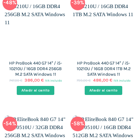
-48%
-39%
HP ProBook 440 G7 14″ / i5-
HP ProBook 440 G7 14″ / i5-
10210U / 16GB DDR4 256GB
10210U / 16GB DDR4 1TB M.2
M.2 SATA Windows 11
SATA Windows 11
El
El
El
El
386,00
€
486,00
€
747,00
€
799,00
€
IVA incluido
IVA incluido
precio
precio
precio
precio
original
actual
original
actual
Añadir al carrito
Añadir al carrito
era:
es:
era:
es:
747,00 €.
386,00 €.
799,00 €.
486,00 €.
-54%
-58%