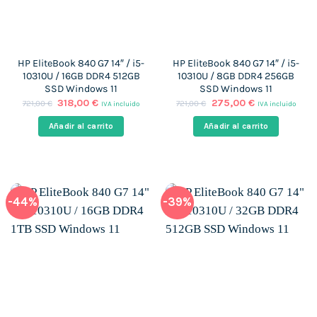
HP EliteBook 840 G7 14″ / i5-
HP EliteBook 840 G7 14″ / i5-
10310U / 16GB DDR4 512GB
10310U / 8GB DDR4 256GB
SSD Windows 11
SSD Windows 11
El
El
El
El
318,00
€
275,00
€
721,00
€
721,00
€
IVA incluido
IVA incluido
precio
precio
precio
precio
original
actual
original
actual
Añadir al carrito
Añadir al carrito
era:
es:
era:
es:
721,00 €.
318,00 €.
721,00 €.
275,00 €.
-44%
-39%