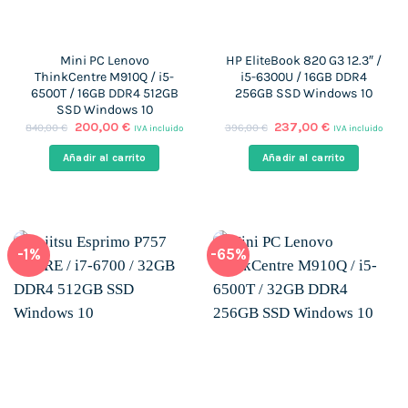
Mini PC Lenovo
HP EliteBook 820 G3 12.3″ /
ThinkCentre M910Q / i5-
i5-6300U / 16GB DDR4
6500T / 16GB DDR4 512GB
256GB SSD Windows 10
SSD Windows 10
El
El
El
El
200,00
€
237,00
€
840,00
€
396,00
€
IVA incluido
IVA incluido
precio
precio
precio
precio
original
actual
original
actual
Añadir al carrito
Añadir al carrito
era:
es:
era:
es:
840,00 €.
200,00 €.
396,00 €.
237,00 €.
-1%
-65%