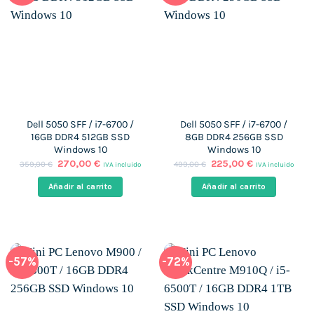
Dell 5050 SFF / i7-6700 /
Dell 5050 SFF / i7-6700 /
16GB DDR4 512GB SSD
8GB DDR4 256GB SSD
Windows 10
Windows 10
El
El
El
El
270,00
€
225,00
€
359,00
€
499,00
€
IVA incluido
IVA incluido
precio
precio
precio
precio
original
actual
original
actual
Añadir al carrito
Añadir al carrito
era:
es:
era:
es:
359,00 €.
270,00 €.
499,00 €.
225,00 €.
-57%
-72%