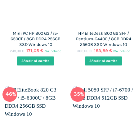
Mini PC HP 800 G3 / i5-
HP EliteDesk 800 G2 SFF /
6500T / 8GB DDR4 256GB
Pentium-G4400 / 8GB DDR4
SSD Windows 10
256GB SSD Windows 10
El
El
El
El
171,05
€
183,89
€
249,00
€
366,00
€
IVA incluido
IVA incluido
precio
precio
precio
precio
original
actual
original
actual
Añadir al carrito
Añadir al carrito
era:
es:
era:
es:
249,00 €.
171,05 €.
366,00 €.
183,89 €.
-46%
-35%