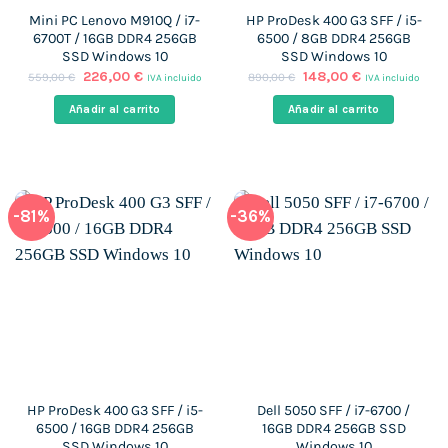
Mini PC Lenovo M910Q / i7-
HP ProDesk 400 G3 SFF / i5-
6700T / 16GB DDR4 256GB
6500 / 8GB DDR4 256GB
SSD Windows 10
SSD Windows 10
El
El
El
El
226,00
€
148,00
€
559,00
€
890,00
€
IVA incluido
IVA incluido
precio
precio
precio
precio
original
actual
original
actual
Añadir al carrito
Añadir al carrito
era:
es:
era:
es:
559,00 €.
226,00 €.
890,00 €.
148,00 €.
-81%
-36%
HP ProDesk 400 G3 SFF / i5-
Dell 5050 SFF / i7-6700 /
6500 / 16GB DDR4 256GB
16GB DDR4 256GB SSD
SSD Windows 10
Windows 10