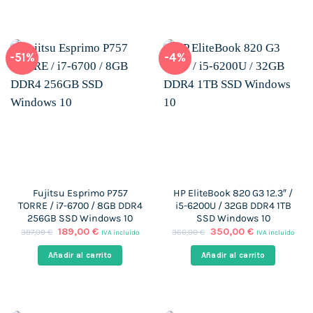
-51%
-4%
Fujitsu Esprimo P757
HP EliteBook 820 G3 12.3″ /
TORRE / i7-6700 / 8GB DDR4
i5-6200U / 32GB DDR4 1TB
256GB SSD Windows 10
SSD Windows 10
El
El
El
El
189,00
€
350,00
€
387,00
€
366,00
€
IVA incluido
IVA incluido
precio
precio
precio
precio
original
actual
original
actual
Añadir al carrito
Añadir al carrito
era:
es:
era:
es:
387,00 €.
189,00 €.
366,00 €.
350,00 €.