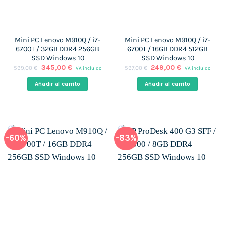
Mini PC Lenovo M910Q / i7-
Mini PC Lenovo M910Q / i7-
6700T / 32GB DDR4 256GB
6700T / 16GB DDR4 512GB
SSD Windows 10
SSD Windows 10
El
El
El
El
345,00
€
249,00
€
599,00
€
597,00
€
IVA incluido
IVA incluido
precio
precio
precio
precio
original
actual
original
actual
Añadir al carrito
Añadir al carrito
era:
es:
era:
es:
599,00 €.
345,00 €.
597,00 €.
249,00 €.
-60%
-83%