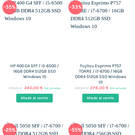
-35%
-33%
HP 400 G4 SFF / i5-6500 /
Fujitsu Esprimo P757
16GB DDR4 512GB SSD
TORRE / i7-6700 / 16GB
Windows 10
DDR4 512GB SSD Windows
10
El
El
El
El
240,00
€
276,00
€
370,00
€
412,00
€
IVA incluido
IVA incluido
precio
precio
precio
precio
original
actual
original
actual
Añadir al carrito
Añadir al carrito
era:
es:
era:
es:
370,00 €.
240,00 €.
412,00 €.
276,00 €.
-25%
-55%