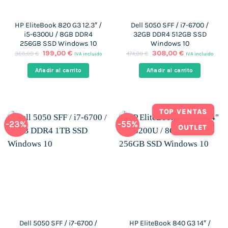
HP EliteBook 820 G3 12.3″ /
Dell 5050 SFF / i7-6700 /
i5-6300U / 8GB DDR4
32GB DDR4 512GB SSD
256GB SSD Windows 10
Windows 10
El
El
El
El
199,00
€
308,00
€
366,00
€
474,00
€
IVA incluido
IVA incluido
precio
precio
precio
precio
original
actual
original
actual
Añadir al carrito
Añadir al carrito
era:
es:
era:
es:
366,00 €.
199,00 €.
474,00 €.
308,00 €.
TOP VENTAS
-23%
-55%
OUTLET
Dell 5050 SFF / i7-6700 /
HP EliteBook 840 G3 14″ /