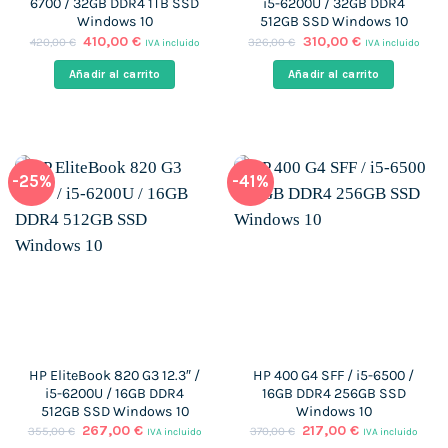
6700 / 32GB DDR4 1TB SSD
i5-6200U / 32GB DDR4
Windows 10
512GB SSD Windows 10
El
El
El
El
410,00
€
310,00
€
420,00
€
326,00
€
IVA incluido
IVA incluido
precio
precio
precio
precio
original
actual
original
actual
Añadir al carrito
Añadir al carrito
era:
es:
era:
es:
420,00 €.
410,00 €.
326,00 €.
310,00 €.
-25%
-41%
HP EliteBook 820 G3 12.3″ /
HP 400 G4 SFF / i5-6500 /
i5-6200U / 16GB DDR4
16GB DDR4 256GB SSD
512GB SSD Windows 10
Windows 10
El
El
El
El
267,00
€
217,00
€
355,00
€
370,00
€
IVA incluido
IVA incluido
precio
precio
precio
precio