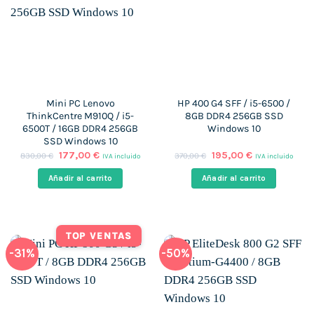
Mini PC Lenovo
HP 400 G4 SFF / i5-6500 /
ThinkCentre M910Q / i5-
8GB DDR4 256GB SSD
6500T / 16GB DDR4 256GB
Windows 10
SSD Windows 10
El
El
El
El
177,00
€
195,00
€
830,00
€
370,00
€
IVA incluido
IVA incluido
precio
precio
precio
precio
original
actual
original
actual
Añadir al carrito
Añadir al carrito
era:
es:
era:
es:
830,00 €.
177,00 €.
370,00 €.
195,00 €.
TOP VENTAS
-31%
-50%