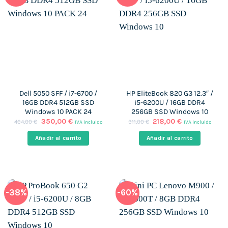
Dell 5050 SFF / i7-6700 /
HP EliteBook 820 G3 12.3″ /
16GB DDR4 512GB SSD
i5-6200U / 16GB DDR4
Windows 10 PACK 24
256GB SSD Windows 10
El
El
El
El
350,00
€
218,00
€
464,00
€
311,00
€
IVA incluido
IVA incluido
precio
precio
precio
precio
original
actual
original
actual
Añadir al carrito
Añadir al carrito
era:
es:
era:
es:
464,00 €.
350,00 €.
311,00 €.
218,00 €.
-38%
-60%