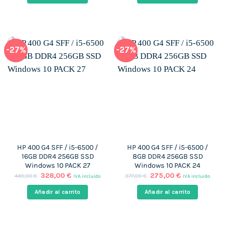
era:
es:
era:
es:
448,00 €.
312,00 €.
323,00 €.
249,00 €.
-27%
-27%
HP 400 G4 SFF / i5-6500 /
HP 400 G4 SFF / i5-6500 /
16GB DDR4 256GB SSD
8GB DDR4 256GB SSD
Windows 10 PACK 27
Windows 10 PACK 24
El
El
El
El
328,00
€
275,00
€
449,00
€
377,00
€
IVA incluido
IVA incluido
precio
precio
precio
precio
original
actual
original
actual
Añadir al carrito
Añadir al carrito
era:
es:
era:
es:
449,00 €.
328,00 €.
377,00 €.
275,00 €.