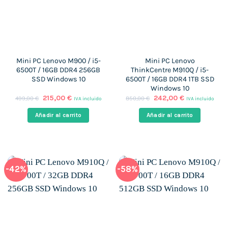
Mini PC Lenovo M900 / i5-
Mini PC Lenovo
6500T / 16GB DDR4 256GB
ThinkCentre M910Q / i5-
SSD Windows 10
6500T / 16GB DDR4 1TB SSD
Windows 10
El
El
El
El
215,00
€
242,00
€
499,00
€
850,00
€
IVA incluido
IVA incluido
precio
precio
precio
precio
original
actual
original
actual
Añadir al carrito
Añadir al carrito
era:
es:
era:
es:
499,00 €.
215,00 €.
850,00 €.
242,00 €.
-42%
-58%