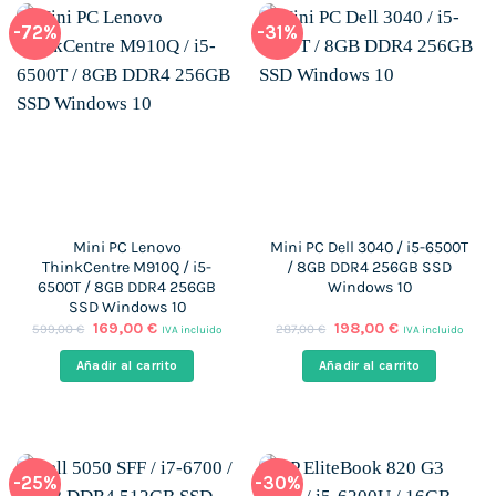
-72%
-31%
Mini PC Lenovo
Mini PC Dell 3040 / i5-6500T
ThinkCentre M910Q / i5-
/ 8GB DDR4 256GB SSD
6500T / 8GB DDR4 256GB
Windows 10
SSD Windows 10
El
El
El
El
169,00
€
198,00
€
599,00
€
287,00
€
IVA incluido
IVA incluido
precio
precio
precio
precio
original
actual
original
actual
Añadir al carrito
Añadir al carrito
era:
es:
era:
es:
599,00 €.
169,00 €.
287,00 €.
198,00 €.
-25%
-30%