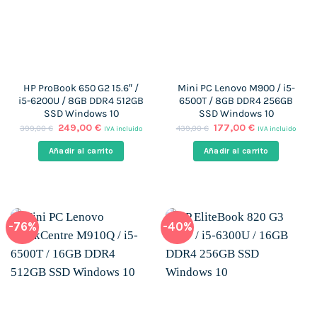
HP ProBook 650 G2 15.6″ /
Mini PC Lenovo M900 / i5-
i5-6200U / 8GB DDR4 512GB
6500T / 8GB DDR4 256GB
SSD Windows 10
SSD Windows 10
El
El
El
El
249,00
€
177,00
€
399,00
€
439,00
€
IVA incluido
IVA incluido
precio
precio
precio
precio
original
actual
original
actual
Añadir al carrito
Añadir al carrito
era:
es:
era:
es:
399,00 €.
249,00 €.
439,00 €.
177,00 €.
-76%
-40%