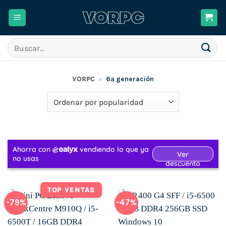
Saltar
al
contenido
Buscar
por:
VORPC
»
6ª generación
TOP VENTAS
-79%
-47%