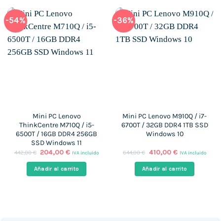
-54%
-36%
Mini PC Lenovo
Mini PC Lenovo M910Q / i7-
ThinkCentre M710Q / i5-
6700T / 32GB DDR4 1TB SSD
6500T / 16GB DDR4 256GB
Windows 10
SSD Windows 11
El
El
El
El
204,00
€
410,00
€
442,00
€
644,00
€
IVA incluido
IVA incluido
precio
precio
precio
precio
original
actual
original
actual
Añadir al carrito
Añadir al carrito
era:
es:
era:
es:
442,00 €.
204,00 €.
644,00 €.
410,00 €.