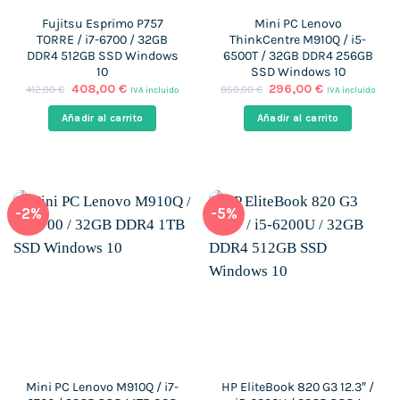
Fujitsu Esprimo P757
Mini PC Lenovo
TORRE / i7-6700 / 32GB
ThinkCentre M910Q / i5-
DDR4 512GB SSD Windows
6500T / 32GB DDR4 256GB
10
SSD Windows 10
El
El
El
El
408,00
€
296,00
€
412,00
€
850,00
€
IVA incluido
IVA incluido
precio
precio
precio
precio
original
actual
original
actual
Añadir al carrito
Añadir al carrito
era:
es:
era:
es:
412,00 €.
408,00 €.
850,00 €.
296,00 €.
-2%
-5%
Mini PC Lenovo M910Q / i7-
HP EliteBook 820 G3 12.3″ /