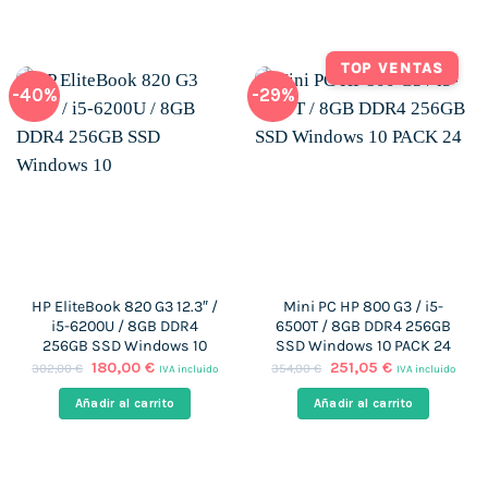
599,00 €.
449,00 €.
799,00 €.
222,00 €.
TOP VENTAS
-40%
-29%
HP EliteBook 820 G3 12.3″ /
Mini PC HP 800 G3 / i5-
i5-6200U / 8GB DDR4
6500T / 8GB DDR4 256GB
256GB SSD Windows 10
SSD Windows 10 PACK 24
El
El
El
El
180,00
€
251,05
€
302,00
€
354,00
€
IVA incluido
IVA incluido
precio
precio
precio
precio
original
actual
original
actual
Añadir al carrito
Añadir al carrito
era:
es:
era:
es:
302,00 €.
180,00 €.
354,00 €.
251,05 €.