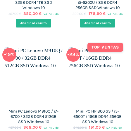
32GB DDR4 1TB SSD
i5-6200U / 8GB DDR4
Windows 10
256GB SSD Windows 10
El
El
El
El
350,00
€
178,60
€
457,00
€
399,00
€
IVA incluido
IVA incluido
precio
precio
precio
precio
original
actual
original
actual
Añadir al carrito
Añadir al carrito
era:
es:
era:
es:
457,00 €.
350,00 €.
399,00 €.
178,60 €.
TOP VENTAS
-19%
-23%
Mini PC Lenovo M910Q / i7-
Mini PC HP 800 G3 / i5-
6700 / 32GB DDR4 512GB
6500T / 16GB DDR4 256GB
SSD Windows 10
SSD Windows 10
El
El
El
El
368,00
€
191,05
€
457,00
€
249,00
€
IVA incluido
IVA incluido