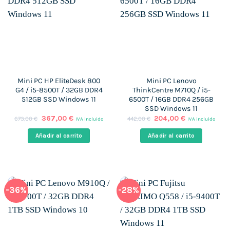
Mini PC HP EliteDesk 800
Mini PC Lenovo
G4 / i5-8500T / 32GB DDR4
ThinkCentre M710Q / i5-
512GB SSD Windows 11
6500T / 16GB DDR4 256GB
SSD Windows 11
El
El
El
El
367,00
€
204,00
€
673,00
€
442,00
€
IVA incluido
IVA incluido
precio
precio
precio
precio
original
actual
original
actual
Añadir al carrito
Añadir al carrito
era:
es:
era:
es:
673,00 €.
367,00 €.
442,00 €.
204,00 €.
-36%
-28%