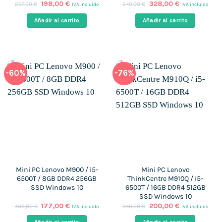
El
El
El
El
198,00
€
328,00
€
287,00
€
649,00
€
IVA incluido
IVA incluido
precio
precio
precio
precio
original
actual
original
actual
Añadir al carrito
Añadir al carrito
era:
es:
era:
es:
287,00 €.
198,00 €.
649,00 €.
328,00 €.
-60%
-76%
Mini PC Lenovo M900 / i5-
Mini PC Lenovo
6500T / 8GB DDR4 256GB
ThinkCentre M910Q / i5-
SSD Windows 10
6500T / 16GB DDR4 512GB
SSD Windows 10
El
El
El
El
177,00
€
200,00
€
439,00
€
840,00
€
IVA incluido
IVA incluido
precio
precio
precio
precio
original
actual
original
actual