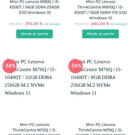
Mini PC Lenovo M900 / i5-
Mini PC Lenovo
6500T / 16GB DDR4 256GB
ThinkCentre M910Q / i5-
SSD Windows 10
6500T / 16GB DDR4 1TB SSD
Windows 10
El
El
El
El
215,00
€
242,00
€
499,00
€
850,00
€
IVA incluido
IVA incluido
precio
precio
precio
precio
original
actual
original
actual
Añadir al carrito
Añadir al carrito
era:
es:
era:
es:
499,00 €.
215,00 €.
850,00 €.
242,00 €.
-36%
-56%
Mini PC Lenovo
Mini PC Lenovo
ThinkCentre M70Q / i5-
ThinkCentre M70Q / i5-