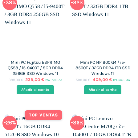
-38%
-32%
Mini PC Fujitsu ESPRIMO
Mini PC HP 800 G4 / i5-
Q558 / i5-9400T / 8GB DDR4
8500T / 32GB DDR4 1TB SSD
256GB SSD Windows 11
Windows 11
El
El
El
El
239,00
€
409,00
€
388,00
€
599,00
€
IVA incluido
IVA incluido
precio
precio
precio
precio
original
actual
original
actual
Añadir al carrito
Añadir al carrito
era:
es:
era:
es:
388,00 €.
239,00 €.
599,00 €.
409,00 €.
TOP VENTAS
-26%
-36%