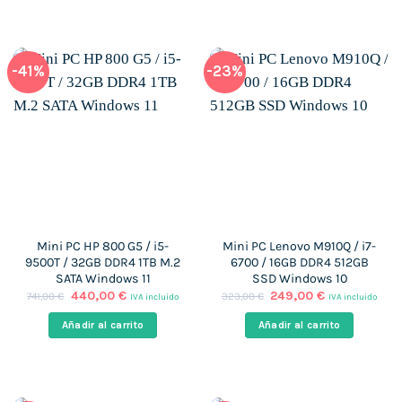
-41%
-23%
Mini PC HP 800 G5 / i5-
Mini PC Lenovo M910Q / i7-
9500T / 32GB DDR4 1TB M.2
6700 / 16GB DDR4 512GB
SATA Windows 11
SSD Windows 10
El
El
El
El
440,00
€
249,00
€
741,00
€
323,00
€
IVA incluido
IVA incluido
precio
precio
precio
precio
original
actual
original
actual
Añadir al carrito
Añadir al carrito
era:
es:
era:
es:
741,00 €.
440,00 €.
323,00 €.
249,00 €.