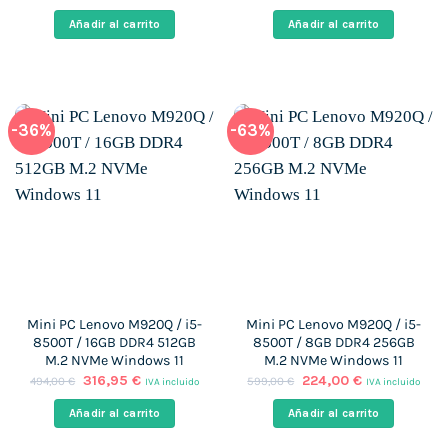
precio
precio
precio
precio
original
actual
original
actual
Añadir al carrito
Añadir al carrito
era:
es:
era:
es:
342,00 €.
263,00 €.
830,00 €.
177,00 €.
-36%
-63%
Mini PC Lenovo M920Q / i5-
Mini PC Lenovo M920Q / i5-
8500T / 16GB DDR4 512GB
8500T / 8GB DDR4 256GB
M.2 NVMe Windows 11
M.2 NVMe Windows 11
El
El
El
El
316,95
€
224,00
€
494,00
€
599,00
€
IVA incluido
IVA incluido
precio
precio
precio
precio
original
actual
original
actual
Añadir al carrito
Añadir al carrito
era:
es:
era:
es:
494,00 €.
316,95 €.
599,00 €.
224,00 €.