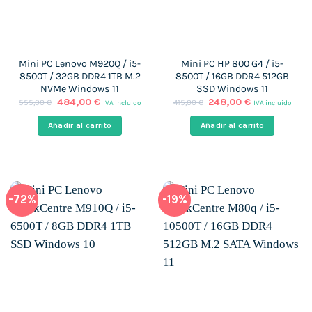
Mini PC Lenovo M920Q / i5-
Mini PC HP 800 G4 / i5-
8500T / 32GB DDR4 1TB M.2
8500T / 16GB DDR4 512GB
NVMe Windows 11
SSD Windows 11
El
El
El
El
484,00
€
248,00
€
555,00
€
415,00
€
IVA incluido
IVA incluido
precio
precio
precio
precio
original
actual
original
actual
Añadir al carrito
Añadir al carrito
era:
es:
era:
es:
555,00 €.
484,00 €.
415,00 €.
248,00 €.
-72%
-19%