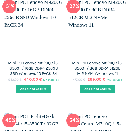
-31%
-37%
Mini PC Lenovo M920Q / i5-
Mini PC Lenovo M920Q / i5-
8500T / 16GB DDR4 256GB
8500T / 8GB DDR4 512GB
SSD Windows 10 PACK 34
M.2 NVMe Windows 11
El
El
El
El
440,00
€
299,00
€
642,00
€
477,00
€
IVA incluido
IVA incluido
precio
precio
precio
precio
original
actual
original
actual
Añadir al carrito
Añadir al carrito
era:
es:
era:
es:
642,00 €.
440,00 €.
477,00 €.
299,00 €.
-45%
-54%