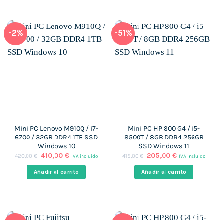
-2%
-51%
Mini PC Lenovo M910Q / i7-
Mini PC HP 800 G4 / i5-
6700 / 32GB DDR4 1TB SSD
8500T / 8GB DDR4 256GB
Windows 10
SSD Windows 11
El
El
El
El
410,00
€
205,00
€
420,00
€
415,00
€
IVA incluido
IVA incluido
precio
precio
precio
precio
original
actual
original
actual
Añadir al carrito
Añadir al carrito
era:
es:
era:
es:
420,00 €.
410,00 €.
415,00 €.
205,00 €.