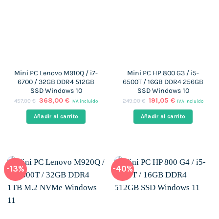
Mini PC Lenovo M910Q / i7-
Mini PC HP 800 G3 / i5-
6700 / 32GB DDR4 512GB
6500T / 16GB DDR4 256GB
SSD Windows 10
SSD Windows 10
El
El
El
El
368,00
€
191,05
€
457,00
€
249,00
€
IVA incluido
IVA incluido
precio
precio
precio
precio
original
actual
original
actual
Añadir al carrito
Añadir al carrito
era:
es:
era:
es:
457,00 €.
368,00 €.
249,00 €.
191,05 €.
-13%
-40%