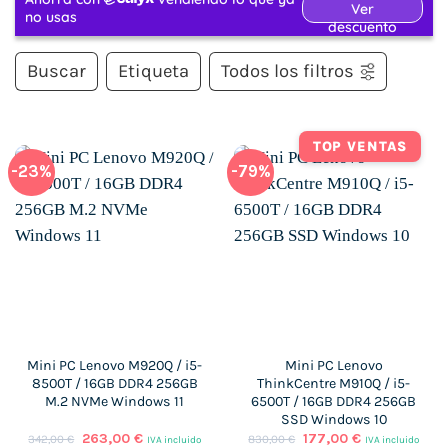
Buscar
Etiqueta
Todos los filtros
TOP VENTAS
-23%
-79%
Mini PC Lenovo M920Q / i5-
Mini PC Lenovo
8500T / 16GB DDR4 256GB
ThinkCentre M910Q / i5-
M.2 NVMe Windows 11
6500T / 16GB DDR4 256GB
SSD Windows 10
El
El
El
El
263,00
€
177,00
€
342,00
€
830,00
€
IVA incluido
IVA incluido