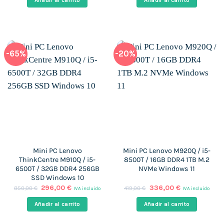
Añadir al carrito
Añadir al carrito
era:
es:
era:
es:
439,00 €.
177,00 €.
840,00 €.
200,00 €.
-65%
-20%
Mini PC Lenovo
Mini PC Lenovo M920Q / i5-
ThinkCentre M910Q / i5-
8500T / 16GB DDR4 1TB M.2
6500T / 32GB DDR4 256GB
NVMe Windows 11
SSD Windows 10
El
El
El
El
296,00
€
336,00
€
850,00
€
419,00
€
IVA incluido
IVA incluido
precio
precio
precio
precio
original
actual
original
actual
Añadir al carrito
Añadir al carrito
era:
es:
era:
es:
850,00 €.
296,00 €.
419,00 €.
336,00 €.