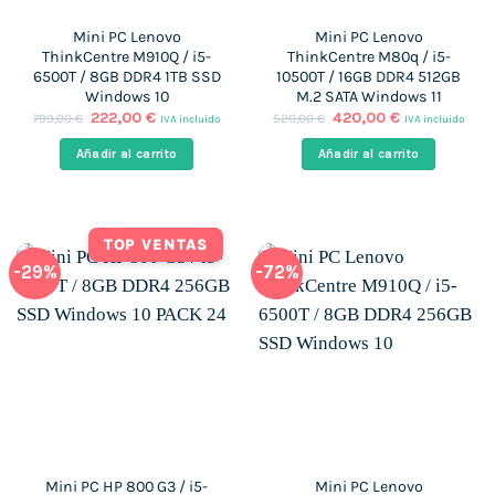
Mini PC Lenovo
Mini PC Lenovo
ThinkCentre M910Q / i5-
ThinkCentre M80q / i5-
6500T / 8GB DDR4 1TB SSD
10500T / 16GB DDR4 512GB
Windows 10
M.2 SATA Windows 11
El
El
El
El
222,00
€
420,00
€
799,00
€
520,00
€
IVA incluido
IVA incluido
precio
precio
precio
precio
original
actual
original
actual
Añadir al carrito
Añadir al carrito
era:
es:
era:
es:
799,00 €.
222,00 €.
520,00 €.
420,00 €.
TOP VENTAS
-29%
-72%
Mini PC HP 800 G3 / i5-
Mini PC Lenovo