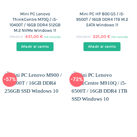
Mini PC Lenovo
Mini PC HP 800 G5 / i5-
ThinkCentre M70Q / i5-
9500T / 16GB DDR4 1TB M.2
10400T / 16GB DDR4 512GB
SATA Windows 11
M.2 NVMe Windows 11
El
El
El
El
431,00
€
321,00
€
749,00
€
502,00
€
IVA incluido
IVA incluido
precio
precio
precio
precio
original
actual
original
actual
Añadir al carrito
Añadir al carrito
era:
es:
era:
es:
749,00 €.
431,00 €.
502,00 €.
321,00 €.
-57%
-72%