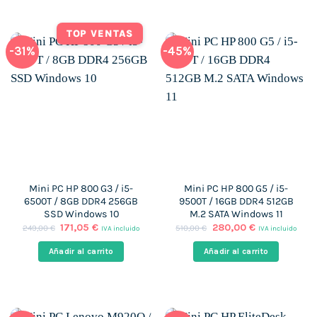
TOP VENTAS
-31%
-45%
Mini PC HP 800 G3 / i5-
Mini PC HP 800 G5 / i5-
6500T / 8GB DDR4 256GB
9500T / 16GB DDR4 512GB
SSD Windows 10
M.2 SATA Windows 11
El
El
El
El
171,05
€
280,00
€
249,00
€
510,00
€
IVA incluido
IVA incluido
precio
precio
precio
precio
original
actual
original
actual
Añadir al carrito
Añadir al carrito
era:
es:
era:
es:
249,00 €.
171,05 €.
510,00 €.
280,00 €.