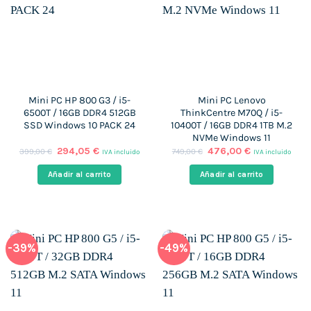
Mini PC HP 800 G3 / i5-
Mini PC Lenovo
6500T / 16GB DDR4 512GB
ThinkCentre M70Q / i5-
SSD Windows 10 PACK 24
10400T / 16GB DDR4 1TB M.2
NVMe Windows 11
El
El
El
El
294,05
€
476,00
€
399,00
€
749,00
€
IVA incluido
IVA incluido
precio
precio
precio
precio
original
actual
original
actual
Añadir al carrito
Añadir al carrito
era:
es:
era:
es:
399,00 €.
294,05 €.
749,00 €.
476,00 €.
-39%
-49%