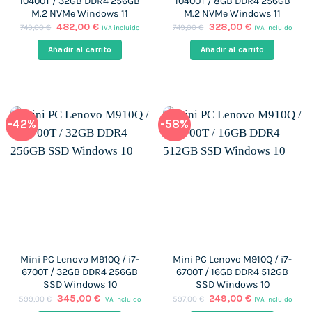
10400T / 32GB DDR4 256GB
10400T / 8GB DDR4 256GB
M.2 NVMe Windows 11
M.2 NVMe Windows 11
El
El
El
El
482,00
€
328,00
€
749,00
€
749,00
€
IVA incluido
IVA incluido
precio
precio
precio
precio
original
actual
original
actual
Añadir al carrito
Añadir al carrito
era:
es:
era:
es:
749,00 €.
482,00 €.
749,00 €.
328,00 €.
-42%
-58%
Mini PC Lenovo M910Q / i7-
Mini PC Lenovo M910Q / i7-
6700T / 32GB DDR4 256GB
6700T / 16GB DDR4 512GB
SSD Windows 10
SSD Windows 10
El
El
El
El
345,00
€
249,00
€
599,00
€
597,00
€
IVA incluido
IVA incluido
precio
precio
precio
precio