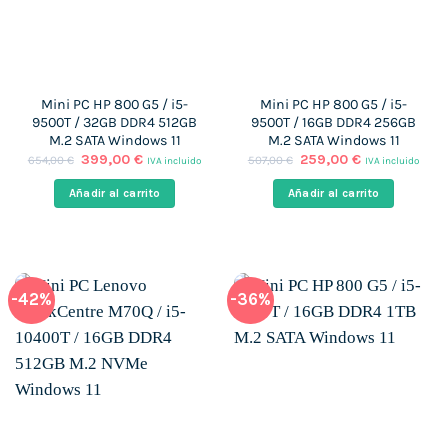
Mini PC HP 800 G5 / i5-
Mini PC HP 800 G5 / i5-
9500T / 32GB DDR4 512GB
9500T / 16GB DDR4 256GB
M.2 SATA Windows 11
M.2 SATA Windows 11
El
El
El
El
399,00
€
259,00
€
654,00
€
507,00
€
IVA incluido
IVA incluido
precio
precio
precio
precio
original
actual
original
actual
Añadir al carrito
Añadir al carrito
era:
es:
era:
es:
654,00 €.
399,00 €.
507,00 €.
259,00 €.
-42%
-36%