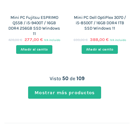
Mini PC Fujitsu ESPRIMO
Mini PC Dell OptiPlex 3070 /
Q558 / i5-9400T / 16GB
i5-8500T / 16GB DDR4 1TB
DDR4 256GB SSD Windows
SSD Windows 11
11
El
El
El
El
277,00
€
388,00
€
428,00
€
699,00
€
IVA incluido
IVA incluido
precio
precio
precio
precio
original
actual
original
actual
Añadir al carrito
Añadir al carrito
era:
es:
era:
es:
428,00 €.
277,00 €.
699,00 €.
388,00 €.
Visto
50
de
109
Mostrar más productos