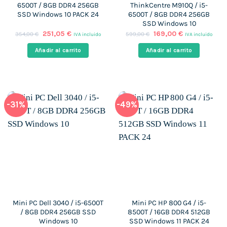
6500T / 8GB DDR4 256GB
ThinkCentre M910Q / i5-
SSD Windows 10 PACK 24
6500T / 8GB DDR4 256GB
SSD Windows 10
El
El
El
El
251,05
€
169,00
€
354,00
€
599,00
€
IVA incluido
IVA incluido
precio
precio
precio
precio
original
actual
original
actual
Añadir al carrito
Añadir al carrito
era:
es:
era:
es:
354,00 €.
251,05 €.
599,00 €.
169,00 €.
-31%
-49%
Mini PC Dell 3040 / i5-6500T
Mini PC HP 800 G4 / i5-
/ 8GB DDR4 256GB SSD
8500T / 16GB DDR4 512GB
Windows 10
SSD Windows 11 PACK 24