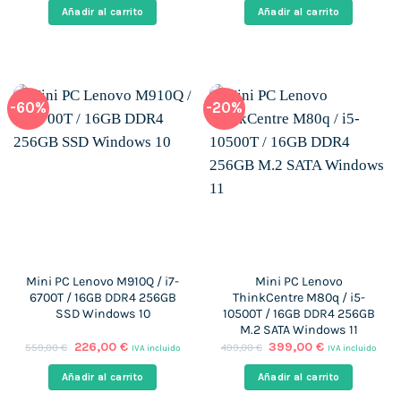
original
actual
original
actual
Añadir al carrito
Añadir al carrito
era:
es:
era:
es:
599,00 €.
345,00 €.
597,00 €.
249,00 €.
-60%
-20%
Mini PC Lenovo M910Q / i7-
Mini PC Lenovo
6700T / 16GB DDR4 256GB
ThinkCentre M80q / i5-
SSD Windows 10
10500T / 16GB DDR4 256GB
M.2 SATA Windows 11
El
El
El
El
226,00
€
399,00
€
559,00
€
499,00
€
IVA incluido
IVA incluido
precio
precio
precio
precio
original
actual
original
actual
Añadir al carrito
Añadir al carrito
era:
es:
era:
es:
559,00 €.
226,00 €.
499,00 €.
399,00 €.