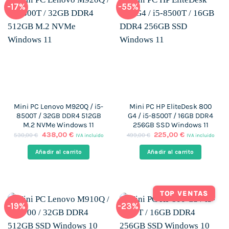
-17%
-55%
Mini PC Lenovo M920Q / i5-
Mini PC HP EliteDesk 800
8500T / 32GB DDR4 512GB
G4 / i5-8500T / 16GB DDR4
M.2 NVMe Windows 11
256GB SSD Windows 11
El
El
El
El
438,00
€
225,00
€
530,00
€
499,00
€
IVA incluido
IVA incluido
precio
precio
precio
precio
original
actual
original
actual
Añadir al carrito
Añadir al carrito
era:
es:
era:
es:
530,00 €.
438,00 €.
499,00 €.
225,00 €.
TOP VENTAS
-19%
-23%