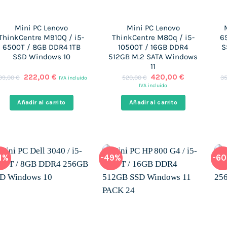
Mini PC Lenovo
Mini PC Lenovo
ThinkCentre M910Q / i5-
ThinkCentre M80q / i5-
6
6500T / 8GB DDR4 1TB
10500T / 16GB DDR4
S
SSD Windows 10
512GB M.2 SATA Windows
11
El
El
El
El
222,00
€
420,00
€
99,00
€
520,00
€
3
IVA incluido
precio
precio
precio
precio
IVA incluido
original
actual
original
actual
era:
es:
era:
es:
Añadir al carrito
Añadir al carrito
799,00 €.
222,00 €.
520,00 €.
420,00 €.
1%
-49%
-6