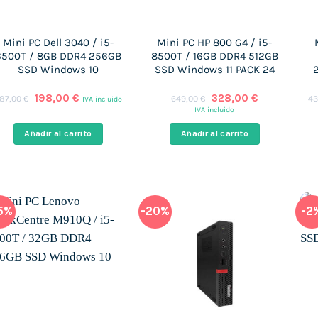
Mini PC Dell 3040 / i5-
Mini PC HP 800 G4 / i5-
6500T / 8GB DDR4 256GB
8500T / 16GB DDR4 512GB
SSD Windows 10
SSD Windows 11 PACK 24
El
El
El
El
198,00
€
328,00
€
87,00
€
649,00
€
43
IVA incluido
precio
precio
precio
precio
IVA incluido
original
actual
original
actual
era:
es:
era:
es:
Añadir al carrito
Añadir al carrito
287,00 €.
198,00 €.
649,00 €.
328,00 €.
5%
-20%
-2