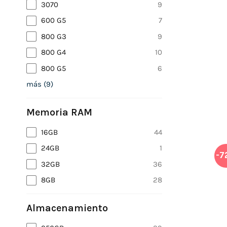
3070
9
600 G5
7
800 G3
9
800 G4
10
800 G5
6
más
(
9
)
Memoria RAM
16GB
44
24GB
1
-7
32GB
36
8GB
28
Almacenamiento