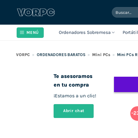
Saltar
Buscar
al
por:
contenido
Ordenadores Sobremesa
Portáti
MENÚ
VORPC
»
ORDENADORES BARATOS
»
Mini PCs
»
Mini PCs 
Te asesoramos
en tu compra
¡Estamos a un clic!
Abrir chat
-2