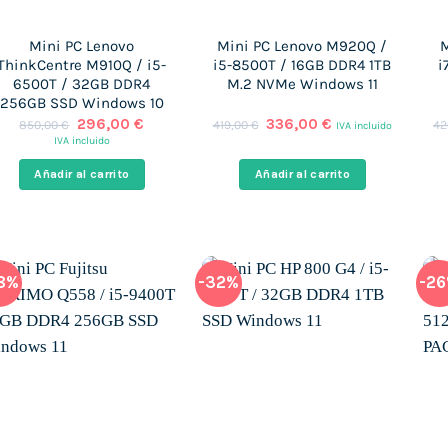
Mini PC Lenovo
Mini PC Lenovo M920Q /
M
ThinkCentre M910Q / i5-
i5-8500T / 16GB DDR4 1TB
i
6500T / 32GB DDR4
M.2 NVMe Windows 11
256GB SSD Windows 10
El
El
El
El
296,00
€
336,00
€
850,00
€
419,00
€
42
IVA incluido
precio
precio
precio
precio
IVA incluido
original
actual
original
actual
era:
es:
era:
es:
Añadir al carrito
Añadir al carrito
850,00 €.
296,00 €.
419,00 €.
336,00 €.
8%
-32%
-2