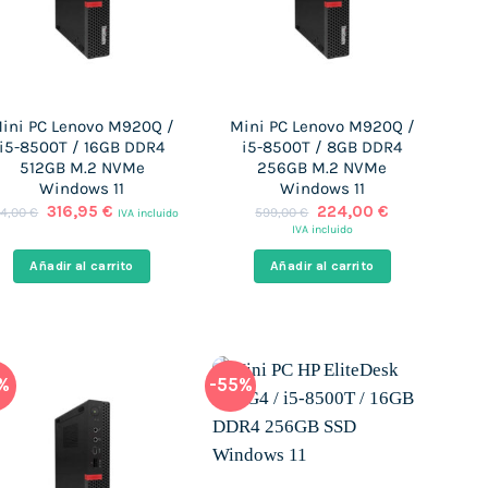
ini PC Lenovo M920Q /
Mini PC Lenovo M920Q /
i5-8500T / 16GB DDR4
i5-8500T / 8GB DDR4
512GB M.2 NVMe
256GB M.2 NVMe
Windows 11
Windows 11
El
El
El
El
316,95
€
224,00
€
4,00
€
599,00
€
IVA incluido
precio
precio
precio
precio
IVA incluido
original
actual
original
actual
era:
es:
era:
es:
Añadir al carrito
Añadir al carrito
494,00 €.
316,95 €.
599,00 €.
224,00 €.
7%
-55%