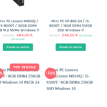
ini PC Lenovo M920Q /
Mini PC HP 800 G4 / i5-
i5-8500T / 32GB DDR4
8500T / 16GB DDR4 512GB
TB M.2 NVMe Windows 11
SSD Windows 11
El
El
El
El
484,00
€
248,00
€
555,00
€
415,00
€
IVA incluido
precio
precio
precio
precio
IVA incluido
original
actual
original
actual
era:
es:
era:
es:
Añadir al carrito
Añadir al carrito
555,00 €.
484,00 €.
415,00 €.
248,00 €.
TOP VENTAS
9%
-72%