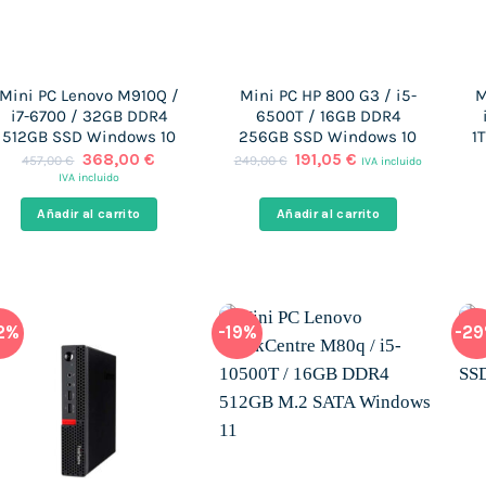
Mini PC Lenovo M910Q /
Mini PC HP 800 G3 / i5-
M
i7-6700 / 32GB DDR4
6500T / 16GB DDR4
512GB SSD Windows 10
256GB SSD Windows 10
1
El
El
El
El
368,00
€
191,05
€
457,00
€
249,00
€
IVA incluido
precio
precio
precio
precio
IVA incluido
original
actual
original
actual
era:
es:
era:
es:
Añadir al carrito
Añadir al carrito
457,00 €.
368,00 €.
249,00 €.
191,05 €.
2%
-19%
-2