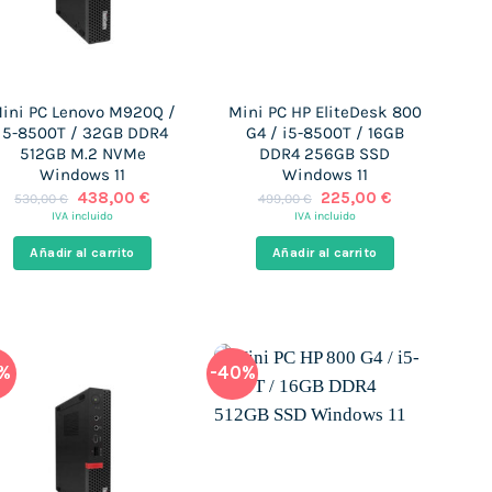
ini PC Lenovo M920Q /
Mini PC HP EliteDesk 800
i5-8500T / 32GB DDR4
G4 / i5-8500T / 16GB
512GB M.2 NVMe
DDR4 256GB SSD
Windows 11
Windows 11
El
El
El
El
438,00
€
225,00
€
530,00
€
499,00
€
precio
precio
precio
precio
IVA incluido
IVA incluido
original
actual
original
actual
era:
es:
era:
es:
Añadir al carrito
Añadir al carrito
530,00 €.
438,00 €.
499,00 €.
225,00 €.
3%
-40%