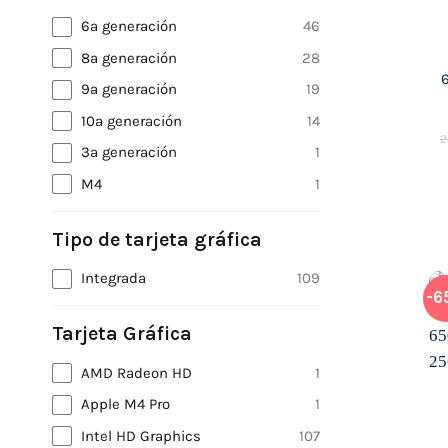
6ª generación
46
8ª generación
28
9ª generación
19
10ª generación
14
2
3ª generación
1
M4
1
Tipo de tarjeta gráfica
Integrada
109
-6
Tarjeta Gráfica
AMD Radeon HD
1
Apple M4 Pro
1
Intel HD Graphics
107