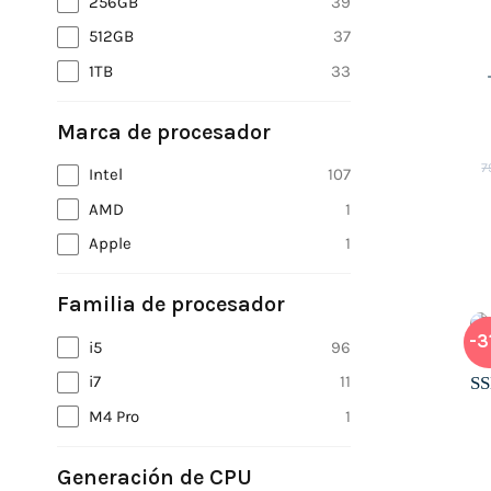
256GB
39
512GB
37
1TB
33
Marca de procesador
7
Intel
107
AMD
1
Apple
1
Familia de procesador
-3
i5
96
i7
11
M4 Pro
1
Generación de CPU