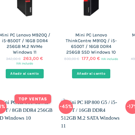
Mini PC Lenovo M920Q /
Mini PC Lenovo
M
i5-8500T / 16GB DDR4
ThinkCentre M910Q / i5-
256GB M.2 NVMe
6500T / 16GB DDR4
Windows 11
256GB SSD Windows 10
El
El
El
El
263,00
€
177,00
€
342,00
€
830,00
€
49
IVA incluido
precio
precio
precio
precio
IVA incluido
original
actual
original
actual
era:
es:
era:
es:
Añadir al carrito
Añadir al carrito
342,00 €.
263,00 €.
830,00 €.
177,00 €.
TOP VENTAS
1%
-45%
-1