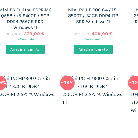
Mini PC Fujitsu ESPRIMO
Mini PC HP 800 G4 / i5-
Q558 / i5-9400T / 8GB
8500T / 32GB DDR4 1TB
6
DDR4 256GB SSD
SSD Windows 11
S
Windows 11
El
El
El
El
239,00
€
409,00
€
388,00
€
599,00
€
precio
precio
precio
precio
IVA incluido
IVA incluido
original
actual
original
actual
era:
es:
era:
es:
Añadir al carrito
Añadir al carrito
388,00 €.
239,00 €.
599,00 €.
409,00 €.
9%
-49%
-4