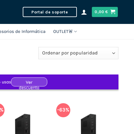
Portal de soporte
0,00
€
esorios de Informática
OUTLET🚨
6%
-63%