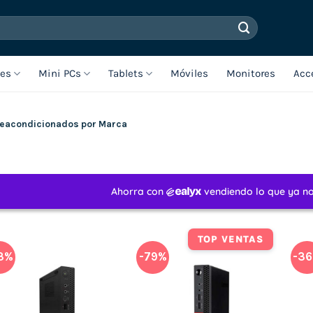
les
Mini PCs
Tablets
Móviles
Monitores
Acc
Reacondicionados por Marca
TOP VENTAS
3%
-79%
-3