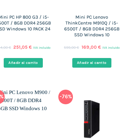
Mini PC HP 800 G3 / i5-
Mini PC Lenovo
500T / 8GB DDR4 256GB
ThinkCentre M910Q / i5-
SD Windows 10 PACK 24
6500T / 8GB DDR4 256GB
SSD Windows 10
El
El
El
El
251,05
€
169,00
€
54,00
€
599,00
€
IVA incluido
IVA incluido
precio
precio
precio
precio
original
actual
original
actual
era:
es:
era:
es:
Añadir al carrito
Añadir al carrito
354,00 €.
251,05 €.
599,00 €.
169,00 €.
0%
-76%