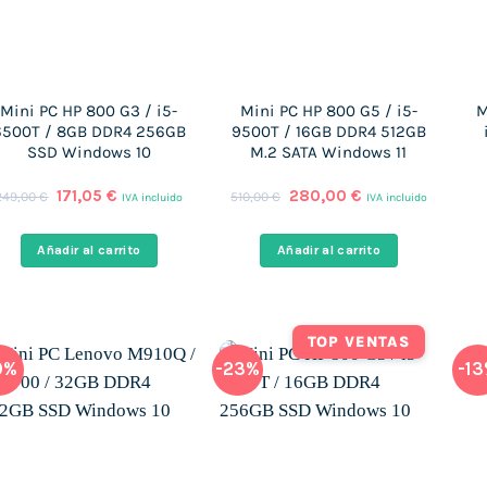
Mini PC HP 800 G3 / i5-
Mini PC HP 800 G5 / i5-
M
6500T / 8GB DDR4 256GB
9500T / 16GB DDR4 512GB
SSD Windows 10
M.2 SATA Windows 11
El
El
El
El
171,05
€
280,00
€
249,00
€
510,00
€
IVA incluido
IVA incluido
precio
precio
precio
precio
original
actual
original
actual
era:
es:
era:
es:
Añadir al carrito
Añadir al carrito
249,00 €.
171,05 €.
510,00 €.
280,00 €.
TOP VENTAS
9%
-23%
-1