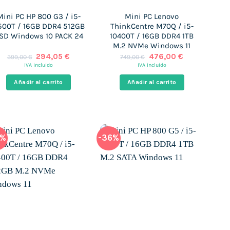
Mini PC HP 800 G3 / i5-
Mini PC Lenovo
500T / 16GB DDR4 512GB
ThinkCentre M70Q / i5-
SD Windows 10 PACK 24
10400T / 16GB DDR4 1TB
M.2 NVMe Windows 11
El
El
El
El
294,05
€
476,00
€
399,00
€
749,00
€
precio
precio
precio
precio
IVA incluido
IVA incluido
original
actual
original
actual
era:
es:
era:
es:
Añadir al carrito
Añadir al carrito
399,00 €.
294,05 €.
749,00 €.
476,00 €.
2%
-36%