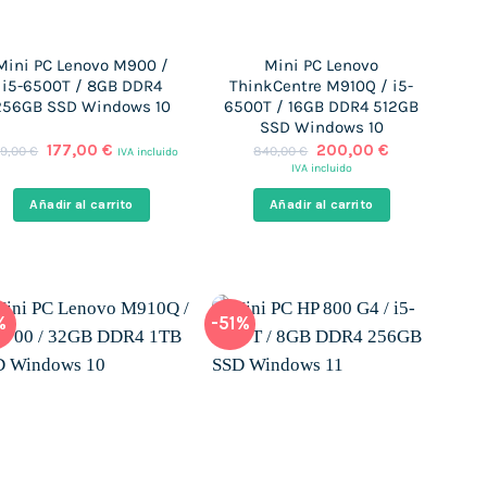
Mini PC Lenovo M900 /
Mini PC Lenovo
i5-6500T / 8GB DDR4
ThinkCentre M910Q / i5-
256GB SSD Windows 10
6500T / 16GB DDR4 512GB
SSD Windows 10
El
El
El
El
177,00
€
200,00
€
9,00
€
840,00
€
IVA incluido
precio
precio
precio
precio
IVA incluido
original
actual
original
actual
era:
es:
era:
es:
Añadir al carrito
Añadir al carrito
439,00 €.
177,00 €.
840,00 €.
200,00 €.
%
-51%