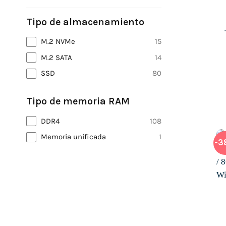
Tipo de almacenamiento
M.2 NVMe
15
M.2 SATA
14
SSD
80
Tipo de memoria RAM
DDR4
108
Memoria unificada
1
-3