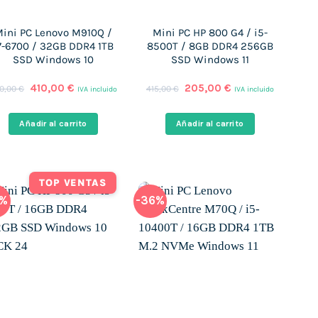
ini PC Lenovo M910Q /
Mini PC HP 800 G4 / i5-
7-6700 / 32GB DDR4 1TB
8500T / 8GB DDR4 256GB
SSD Windows 10
SSD Windows 11
El
El
El
El
410,00
€
205,00
€
0,00
€
415,00
€
IVA incluido
IVA incluido
precio
precio
precio
precio
original
actual
original
actual
era:
es:
era:
es:
Añadir al carrito
Añadir al carrito
420,00 €.
410,00 €.
415,00 €.
205,00 €.
TOP VENTAS
6%
-36%