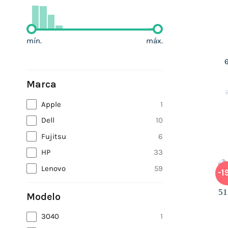
mín.
máx.
Marca
Apple
1
Dell
10
Fujitsu
6
HP
33
Lenovo
59
-1
Modelo
3040
1